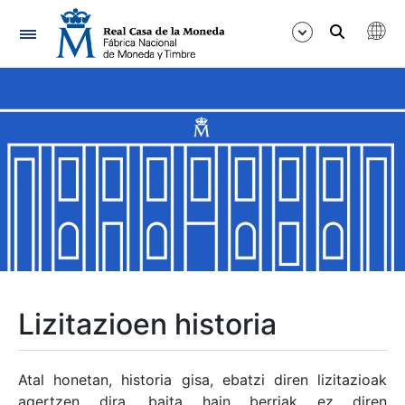
Nabigazioa
Erakutsi/Ezkutatu
Erakutsi/Ezkutatu
Erakutsi/Ezkutatu
Erakutsi/Ezkutatu
Erakutsi/Ezkutatu
Lizitazioen historia
Erakutsi/Ezkutatu
Atal honetan, historia gisa, ebatzi diren lizitazioak
agertzen dira, baita hain berriak ez diren