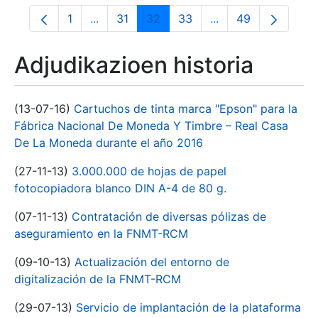
1
...
31
32
33
...
49
Orrialdea
Intermediate Pages Use TAB to navigate.
Orrialdea
Orrialdea
Orrialdea
Intermediate Pages
Orrialdea
Adjudikazioen historia
(13-07-16)
Cartuchos de tinta marca "Epson" para la
Fábrica Nacional De Moneda Y Timbre – Real Casa
De La Moneda durante el año 2016
(27-11-13)
3.000.000 de hojas de papel
fotocopiadora blanco DIN A-4 de 80 g.
(07-11-13)
Contratación de diversas pólizas de
aseguramiento en la FNMT-RCM
(09-10-13)
Actualización del entorno de
digitalización de la FNMT-RCM
(29-07-13)
Servicio de implantación de la plataforma