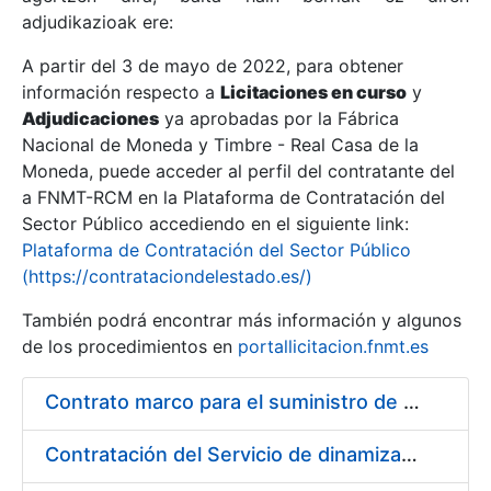
adjudikazioak ere:
A partir del 3 de mayo de 2022, para obtener
Erakutsi/Ezkutatu
información respecto a
Licitaciones en curso
y
Erakutsi/Ezkutatu
Adjudicaciones
ya aprobadas por la Fábrica
Nacional de Moneda y Timbre - Real Casa de la
Erakutsi/Ezkutatu
Moneda, puede acceder al perfil del contratante del
a FNMT-RCM en la Plataforma de Contratación del
Sector Público accediendo en el siguiente link:
Plataforma de Contratación del Sector Público
(https://contrataciondelestado.es/)
También podrá encontrar más información y algunos
de los procedimientos en
portallicitacion.fnmt.es
Contrato marco para el suministro de ferretería
Erakutsi/Ezkutatu
Contratación del Servicio de dinamización y fomento del uso de certificados ceres en redes sociales