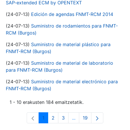
SAP-extended ECM by OPENTEXT
(24-07-13)
Edición de agendas FNMT-RCM 2014
(24-07-13)
Suministro de rodamientos para FNMT-
RCM (Burgos)
(24-07-13)
Suministro de material plástico para
FNMT-RCM (Burgos)
(24-07-13)
Suministro de material de laboratorio
para FNMT-RCM (Burgos)
(24-07-13)
Suministro de material electrónico para
FNMT-RCM (Burgos)
1 - 10 erakusten 184 emaitzetatik.
1
2
3
...
19
Orrialdea
Orrialdea
Orrialdea
Intermediate Pages Use T
Orrialdea