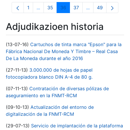
1
...
35
36
37
...
49
Orrialdea
Intermediate Pages Use TAB to navigate.
Orrialdea
Orrialdea
Orrialdea
Intermediate Pages
Orrialdea
Adjudikazioen historia
(13-07-16)
Cartuchos de tinta marca "Epson" para la
Fábrica Nacional De Moneda Y Timbre – Real Casa
De La Moneda durante el año 2016
(27-11-13)
3.000.000 de hojas de papel
fotocopiadora blanco DIN A-4 de 80 g.
(07-11-13)
Contratación de diversas pólizas de
aseguramiento en la FNMT-RCM
(09-10-13)
Actualización del entorno de
digitalización de la FNMT-RCM
(29-07-13)
Servicio de implantación de la plataforma