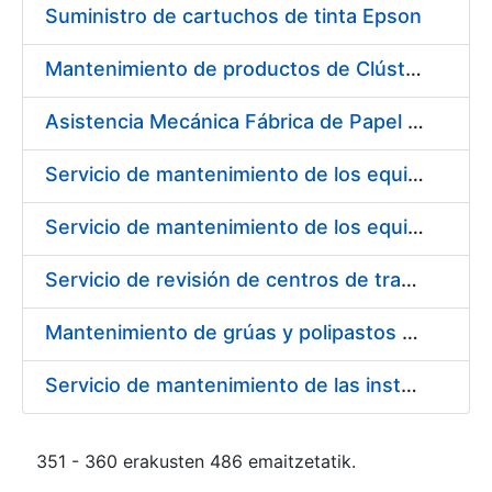
Suministro de cartuchos de tinta Epson
Mantenimiento de productos de Clúster y Backup de datos
Asistencia Mecánica Fábrica de Papel de Burgos
Servicio de mantenimiento de los equipos de transporte de cargas y elevación, existentes en las diferentes áreas de la Fábrica de Papel de Seguridad de Burgos
Servicio de mantenimiento de los equipos de climatización existentes en las diferentes áreas de la Fábrica de Papel de Seguridad de Burgos
Servicio de revisión de centros de transformación en Fábrica de Papel de Burgos
Mantenimiento de grúas y polipastos en Fábrica de Papel de Burgos
Servicio de mantenimiento de las instalaciones de calefacción y agua caliente de la caldera de oficina, caldera de aceite, conducto radiante y quemadores de transformados de la Fábrica de Papel de Seguridad de Burgos
351 - 360 erakusten 486 emaitzetatik.