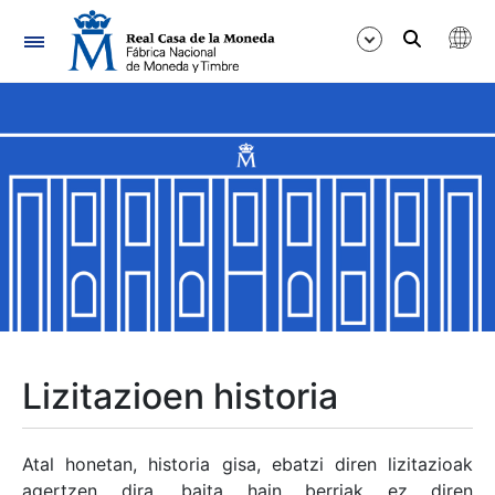
Nabigazioa
Erakutsi/Ezkutatu
Erakutsi/Ezkutatu
Erakutsi/Ezkutatu
Erakutsi/Ezkutatu
Erakutsi/Ezkutatu
Lizitazioen historia
Erakutsi/Ezkutatu
Atal honetan, historia gisa, ebatzi diren lizitazioak
agertzen dira, baita hain berriak ez diren