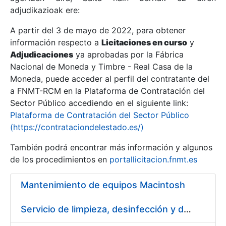
adjudikazioak ere:
A partir del 3 de mayo de 2022, para obtener
Erakutsi/Ezkutatu
información respecto a
Licitaciones en curso
y
Erakutsi/Ezkutatu
Adjudicaciones
ya aprobadas por la Fábrica
Nacional de Moneda y Timbre - Real Casa de la
Erakutsi/Ezkutatu
Moneda, puede acceder al perfil del contratante del
a FNMT-RCM en la Plataforma de Contratación del
Sector Público accediendo en el siguiente link:
Plataforma de Contratación del Sector Público
(https://contrataciondelestado.es/)
También podrá encontrar más información y algunos
de los procedimientos en
portallicitacion.fnmt.es
Mantenimiento de equipos Macintosh
Erakutsi/Ezkutatu
Servicio de limpieza, desinfección y descontaminación de ropa de trabajo