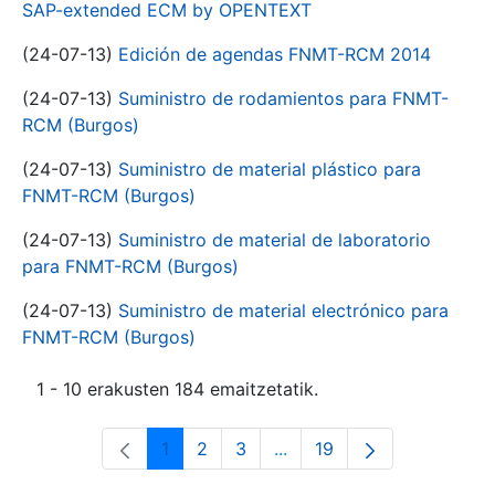
SAP-extended ECM by OPENTEXT
(24-07-13)
Edición de agendas FNMT-RCM 2014
(24-07-13)
Suministro de rodamientos para FNMT-
RCM (Burgos)
(24-07-13)
Suministro de material plástico para
FNMT-RCM (Burgos)
(24-07-13)
Suministro de material de laboratorio
para FNMT-RCM (Burgos)
(24-07-13)
Suministro de material electrónico para
FNMT-RCM (Burgos)
1 - 10 erakusten 184 emaitzetatik.
1
2
3
...
19
Orrialdea
Orrialdea
Orrialdea
Intermediate Pages Use T
Orrialdea