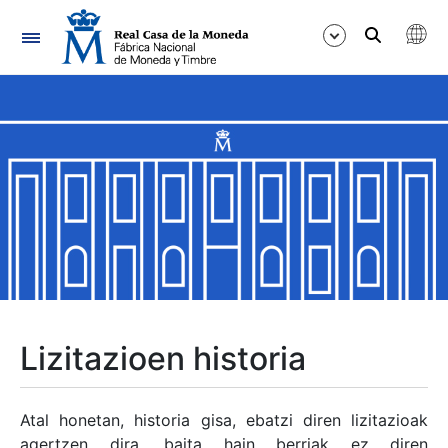
Nabigazioa
Erakutsi/Ezkutatu
Erakutsi/Ezkutatu
Erakutsi/Ezkutatu
Erakutsi/Ezkutatu
Erakutsi/Ezkutatu
Lizitazioen historia
Erakutsi/Ezkutatu
Atal honetan, historia gisa, ebatzi diren lizitazioak
agertzen dira, baita hain berriak ez diren