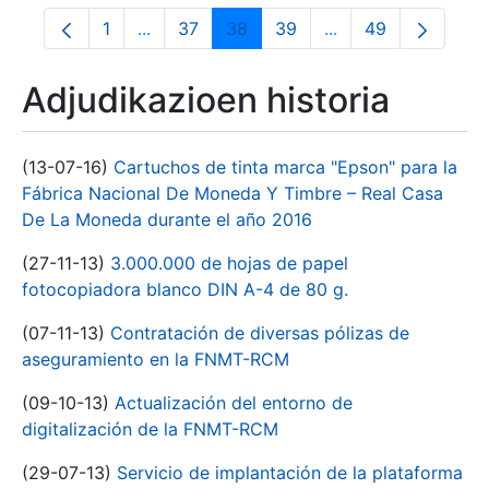
1
...
37
38
39
...
49
Orrialdea
Intermediate Pages Use TAB to navigate.
Orrialdea
Orrialdea
Orrialdea
Intermediate Pages
Orrialdea
Adjudikazioen historia
(13-07-16)
Cartuchos de tinta marca "Epson" para la
Fábrica Nacional De Moneda Y Timbre – Real Casa
De La Moneda durante el año 2016
(27-11-13)
3.000.000 de hojas de papel
fotocopiadora blanco DIN A-4 de 80 g.
(07-11-13)
Contratación de diversas pólizas de
aseguramiento en la FNMT-RCM
(09-10-13)
Actualización del entorno de
digitalización de la FNMT-RCM
(29-07-13)
Servicio de implantación de la plataforma