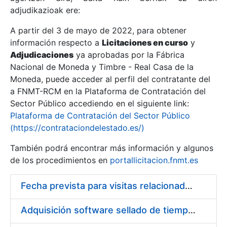
adjudikazioak ere:
A partir del 3 de mayo de 2022, para obtener
Erakutsi/Ezkutatu
información respecto a
Licitaciones en curso
y
Erakutsi/Ezkutatu
Adjudicaciones
ya aprobadas por la Fábrica
Nacional de Moneda y Timbre - Real Casa de la
Erakutsi/Ezkutatu
Moneda, puede acceder al perfil del contratante del
a FNMT-RCM en la Plataforma de Contratación del
Sector Público accediendo en el siguiente link:
Plataforma de Contratación del Sector Público
(https://contrataciondelestado.es/)
También podrá encontrar más información y algunos
de los procedimientos en
portallicitacion.fnmt.es
Fecha prevista para visitas relacionados con los procedimientos de licitación abiertos para FNMT-RCM (Fábrica de Papel de Burgos)
Erakutsi/Ezkutatu
Adquisición software sellado de tiempo KeyOne TSA