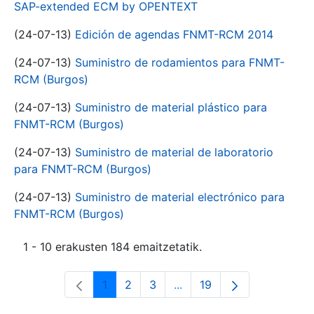
SAP-extended ECM by OPENTEXT
(24-07-13)
Edición de agendas FNMT-RCM 2014
(24-07-13)
Suministro de rodamientos para FNMT-
RCM (Burgos)
(24-07-13)
Suministro de material plástico para
FNMT-RCM (Burgos)
(24-07-13)
Suministro de material de laboratorio
para FNMT-RCM (Burgos)
(24-07-13)
Suministro de material electrónico para
FNMT-RCM (Burgos)
1 - 10 erakusten 184 emaitzetatik.
1
2
3
...
19
Orrialdea
Orrialdea
Orrialdea
Intermediate Pages Use T
Orrialdea