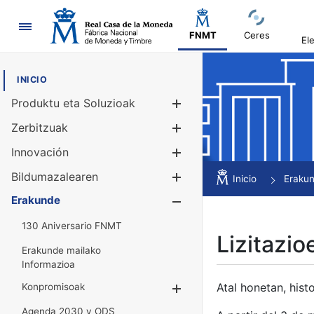
Nabigazioa
FNMT
Ceres
El
INICIO
Produktu eta Soluzioak
Erakutsi/Ezku
Zerbitzuak
Erakutsi/Ezku
Innovación
Erakutsi/Ezku
Bildumazalearen
Erakutsi/Ezku
Inicio
Eraku
Erakunde
Erakutsi/Ezku
130 Aniversario FNMT
Lizitazio
Erakunde mailako
Informazioa
Atal honetan, histo
Konpromisoak
Erakutsi/Ezkuta
Agenda 2030 y ODS