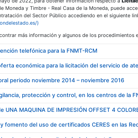
 mayo de 2022, para obtener información respecto a
Licita
de Moneda y Timbre - Real Casa de la Moneda, puede acced
ratación del Sector Público accediendo en el siguiente lin
tu
iondelestado.es/)
tu
ontrar más información y algunos de los procedimientos 
atu
tención telefónica para la FNMT-RCM
ferta económica para la licitación del servicio de at
boral periodo noviembre 2014 – noviembre 2016
tatu
y fomento del uso de certificados CERES en las Re