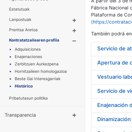
A partir del 3 de
Fábrica Nacional 
Estatutuak
Plataforma de Cont
Lanpostuak
Erakutsi/Ezkuta
(https://contratac
Prentsa Aretoa
Erakutsi/Ezkuta
También podrá enc
Kontratatzailearen profila
Erakutsi/Ezkut
Servicio de a
Adquisiciones
Enajenaciones
Apertura de o
Zerbitzuen Aurkezpena
Hornitzaileen homologazioa
Vestuario la
Beste Gai Interesgarriak
Histórico
Pribatutasun politika
Transparencia
Erakutsi/Ezku
Dinamización 