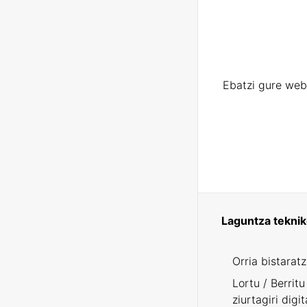
Ebatzi gure web
Laguntza tekni
Orria bistarat
Lortu / Berritu
ziurtagiri digit