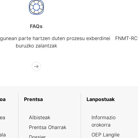
FAQs
gunean parte hartzen duten prozesu exberdinei
FNMT-RCM 
buruzko zalantzak
koa
Prentsa
Lanpostuak
zea
Albisteak
Informazio
orokorra
Prentsa Oharrak
ala
OEP Langile
Dossier