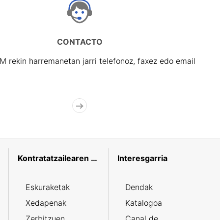
CONTACTO
rekin harremanetan jarri telefonoz, faxez edo email
Kontratatzailearen profila
Interesgarria
Eskuraketak
Dendak
Xedapenak
Katalogoa
Zerbitzuen
Canal de