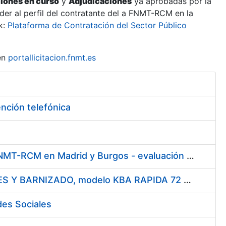
ciones en curso
y
Adjudicaciones
ya aprobadas por la
er al perfil del contratante del a FNMT-RCM en la
k:
Plataforma de Contratación del Sector Público
en
portallicitacion.fnmt.es
ención telefónica
Servicio de vigilancia, protección y control, en los centros de la FNMT-RCM en Madrid y Burgos - evaluación de solicitudes de participación
Enajenación de UNA MAQUINA DE IMPRESIÓN OFFSET 4 COLORES Y BARNIZADO, modelo KBA RAPIDA 72 Y UN EQUIPO DE SECADO ULTRAVIOLETA MARCA GRAFIX (KBA) asociado a la misma.
des Sociales