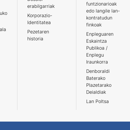
funtzionarioak
erabilgarriak
edo langile lan-
ruko
Korporazio-
kontratudun
Identitatea
finkoak
tala
Pezetaren
Enpleguaren
historia
Eskaintza
Publikoa /
Enplegu
Iraunkorra
Denboraldi
Baterako
Plazetarako
Deialdiak
Lan Poltsa