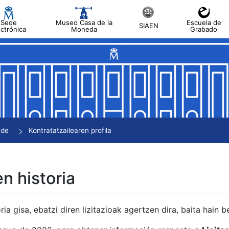
Sede
Museo Casa de la
Escuela de
SIAEN
ectrónica
Moneda
Grabado
tatu
tatu
tatu
tatu
nde
Kontratatzailearen profila
tatu
en historia
ria gisa, ebatzi diren lizitazioak agertzen dira, baita hain 
tu