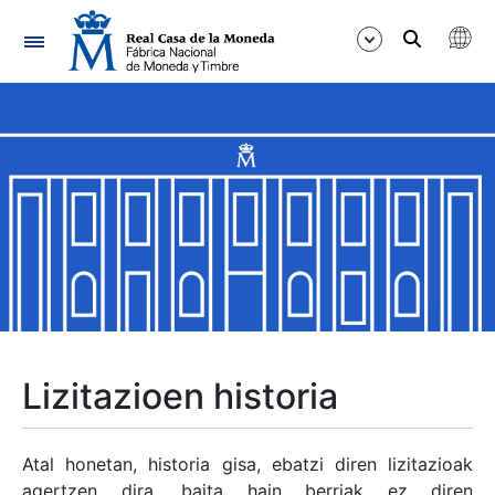
Nabigazioa
Erakutsi/Ezkutatu
Erakutsi/Ezkutatu
Erakutsi/Ezkutatu
Erakutsi/Ezkutatu
Erakutsi/Ezkutatu
Lizitazioen historia
Erakutsi/Ezkutatu
Atal honetan, historia gisa, ebatzi diren lizitazioak
agertzen dira, baita hain berriak ez diren