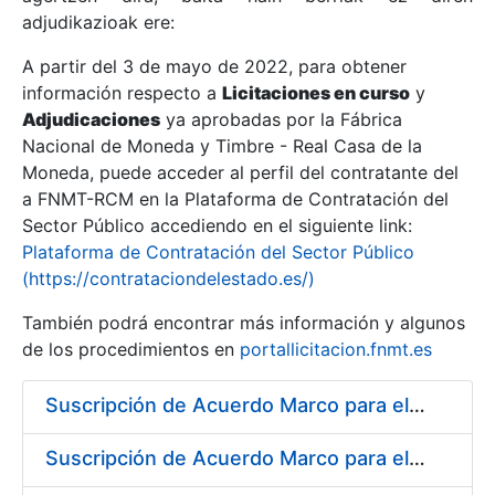
adjudikazioak ere:
A partir del 3 de mayo de 2022, para obtener
Erakutsi/Ezkutatu
información respecto a
Licitaciones en curso
y
Erakutsi/Ezkutatu
Adjudicaciones
ya aprobadas por la Fábrica
Nacional de Moneda y Timbre - Real Casa de la
Erakutsi/Ezkutatu
Moneda, puede acceder al perfil del contratante del
a FNMT-RCM en la Plataforma de Contratación del
Sector Público accediendo en el siguiente link:
Plataforma de Contratación del Sector Público
(https://contrataciondelestado.es/)
También podrá encontrar más información y algunos
de los procedimientos en
portallicitacion.fnmt.es
Suscripción de Acuerdo Marco para el Suministro de Acero para la fabricación de puntas para troqueles, punzones y matrices
Erakutsi/Ezkutatu
Suscripción de Acuerdo Marco para el Suministro de Rodamientos y material de Transmisión para la Fábrica de Papel de Seguridad de la FNMT-RCM en Burgos