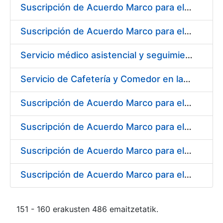
Suscripción de Acuerdo Marco para el Suministro de Material de Ferretería para la Fábrica de Papel de Seguridad de la FNMT-RCM en Burgos
Suscripción de Acuerdo Marco para el Suministro de Material de Electricidad para la Fábrica de Papel de Seguridad de la FNMT-RCM en Burgos
Servicio médico asistencial y seguimiento del absentismo laboral para la FNMT-RCM en su sede de Burgos
Servicio de Cafetería y Comedor en la Sede Central de la Fábrica Nacional de Moneda y Timbre-Real Casa de la Moneda en Madrid
Suscripción de Acuerdo Marco para el Suministro de Herramienta y Materiales Específicos para Mecanizado
Suscripción de Acuerdo Marco para el Suministro de Material de Electricidad
Suscripción de Acuerdo Marco para el Suministro de Repuestos Específicos de Maquinaria
Suscripción de Acuerdo Marco para el Suministro de Material de Transmisiones de Potencia, Rodamientos, Estanqueidad e Hidráulica
151 - 160 erakusten 486 emaitzetatik.