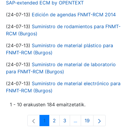
SAP-extended ECM by OPENTEXT
(24-07-13)
Edición de agendas FNMT-RCM 2014
(24-07-13)
Suministro de rodamientos para FNMT-
RCM (Burgos)
(24-07-13)
Suministro de material plástico para
FNMT-RCM (Burgos)
(24-07-13)
Suministro de material de laboratorio
para FNMT-RCM (Burgos)
(24-07-13)
Suministro de material electrónico para
FNMT-RCM (Burgos)
1 - 10 erakusten 184 emaitzetatik.
1
2
3
...
19
Orrialdea
Orrialdea
Orrialdea
Intermediate Pages Use T
Orrialdea