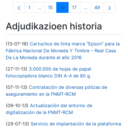
1
...
15
16
17
...
49
Orrialdea
Intermediate Pages Use TAB to navigate.
Orrialdea
Orrialdea
Orrialdea
Intermediate Pages
Orrialdea
Adjudikazioen historia
(13-07-16)
Cartuchos de tinta marca "Epson" para la
Fábrica Nacional De Moneda Y Timbre – Real Casa
De La Moneda durante el año 2016
(27-11-13)
3.000.000 de hojas de papel
fotocopiadora blanco DIN A-4 de 80 g.
(07-11-13)
Contratación de diversas pólizas de
aseguramiento en la FNMT-RCM
(09-10-13)
Actualización del entorno de
digitalización de la FNMT-RCM
(29-07-13)
Servicio de implantación de la plataforma