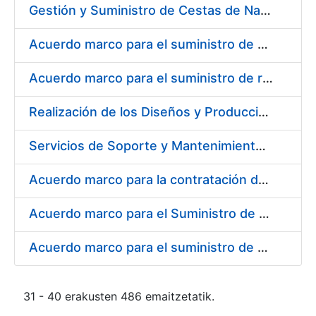
Gestión y Suministro de Cestas de Navidad para los trabajadores de la Fábrica Nacional de Moneda y Timbre-Real Casa de la Moneda (FNMT-RCM) para el año 2021
Acuerdo marco para el suministro de material de transmisiones de potencia, rodamientos, estanqueidad e hidráulica
Acuerdo marco para el suministro de repuestos específicos de maquinaria
Realización de los Diseños y Producción del Material Gráfico, en sus diferentes formatos y dispositivos, para la correcta comunicación, tanto interna como externa, de la entidad pública empresarial, Fábrica Nacional de Moneda y Timbre-Real Casa de la Moneda (FNMT-RCM)
Servicios de Soporte y Mantenimiento Integral (correctivo, preventivo, evolutivo) del Sistema de Gestión del Ciclo de Vida de las Aplicaciones en el Área de Desarrollo de CERES
Acuerdo marco para la contratación del suministro de material de informática para equipos de producción
Acuerdo marco para el Suministro de Consumibles Informáticos
Acuerdo marco para el suministro de material de filtración
31 - 40 erakusten 486 emaitzetatik.