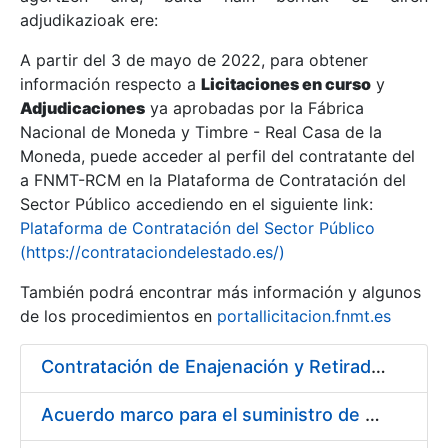
adjudikazioak ere:
A partir del 3 de mayo de 2022, para obtener
Erakutsi/Ezkutatu
información respecto a
Licitaciones en curso
y
Erakutsi/Ezkutatu
Adjudicaciones
ya aprobadas por la Fábrica
Nacional de Moneda y Timbre - Real Casa de la
Erakutsi/Ezkutatu
Moneda, puede acceder al perfil del contratante del
a FNMT-RCM en la Plataforma de Contratación del
Sector Público accediendo en el siguiente link:
Plataforma de Contratación del Sector Público
(https://contrataciondelestado.es/)
También podrá encontrar más información y algunos
de los procedimientos en
portallicitacion.fnmt.es
Contratación de Enajenación y Retirada de Chatarra de Hierro, Acero y Chapa de la RCM-FNMT
Erakutsi/Ezkutatu
Acuerdo marco para el suministro de material de electricidad para la FNMT RCM en su sede de Madrid