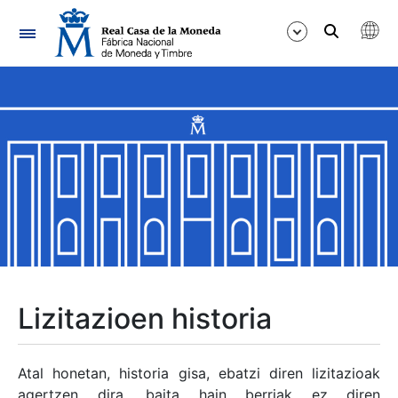
Nabigazioa
Erakutsi/Ezkutatu
Erakutsi/Ezkutatu
Erakutsi/Ezkutatu
Erakutsi/Ezkutatu
Erakutsi/Ezkutatu
Lizitazioen historia
Erakutsi/Ezkutatu
Atal honetan, historia gisa, ebatzi diren lizitazioak
agertzen dira, baita hain berriak ez diren