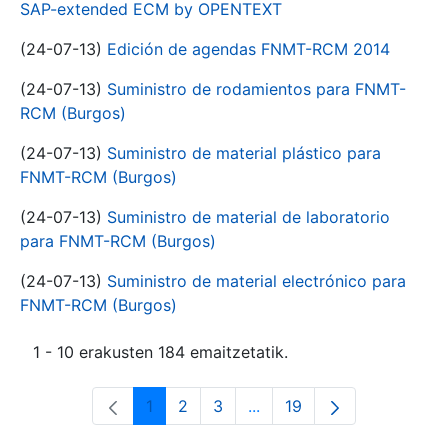
SAP-extended ECM by OPENTEXT
(24-07-13)
Edición de agendas FNMT-RCM 2014
(24-07-13)
Suministro de rodamientos para FNMT-
RCM (Burgos)
(24-07-13)
Suministro de material plástico para
FNMT-RCM (Burgos)
(24-07-13)
Suministro de material de laboratorio
para FNMT-RCM (Burgos)
(24-07-13)
Suministro de material electrónico para
FNMT-RCM (Burgos)
1 - 10 erakusten 184 emaitzetatik.
1
2
3
...
19
Orrialdea
Orrialdea
Orrialdea
Intermediate Pages Use T
Orrialdea