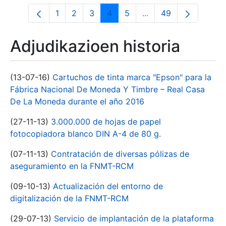
1
2
3
4
5
...
49
Orrialdea
Orrialdea
Orrialdea
Orrialdea
Orrialdea
Intermediate Pages U
Orrialdea
Adjudikazioen historia
(13-07-16)
Cartuchos de tinta marca "Epson" para la
Fábrica Nacional De Moneda Y Timbre – Real Casa
De La Moneda durante el año 2016
(27-11-13)
3.000.000 de hojas de papel
fotocopiadora blanco DIN A-4 de 80 g.
(07-11-13)
Contratación de diversas pólizas de
aseguramiento en la FNMT-RCM
(09-10-13)
Actualización del entorno de
digitalización de la FNMT-RCM
(29-07-13)
Servicio de implantación de la plataforma