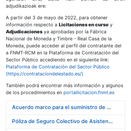
adjudikazioak ere:
A partir del 3 de mayo de 2022, para obtener
Erakutsi/Ezkutatu
información respecto a
Licitaciones en curso
y
Erakutsi/Ezkutatu
Adjudicaciones
ya aprobadas por la Fábrica
Nacional de Moneda y Timbre - Real Casa de la
Erakutsi/Ezkutatu
Moneda, puede acceder al perfil del contratante del
a FNMT-RCM en la Plataforma de Contratación del
Sector Público accediendo en el siguiente link:
Plataforma de Contratación del Sector Público
(https://contrataciondelestado.es/)
También podrá encontrar más información y algunos
de los procedimientos en
portallicitacion.fnmt.es
Acuerdo marco para el suministro de material de droguería y limpieza a la FNMT-RCM
Erakutsi/Ezkutatu
Póliza de Seguro Colectivo de Asistencia Sanitaria