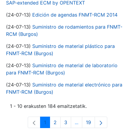
SAP-extended ECM by OPENTEXT
(24-07-13)
Edición de agendas FNMT-RCM 2014
(24-07-13)
Suministro de rodamientos para FNMT-
RCM (Burgos)
(24-07-13)
Suministro de material plástico para
FNMT-RCM (Burgos)
(24-07-13)
Suministro de material de laboratorio
para FNMT-RCM (Burgos)
(24-07-13)
Suministro de material electrónico para
FNMT-RCM (Burgos)
1 - 10 erakusten 184 emaitzetatik.
1
2
3
...
19
Orrialdea
Orrialdea
Orrialdea
Intermediate Pages Use T
Orrialdea