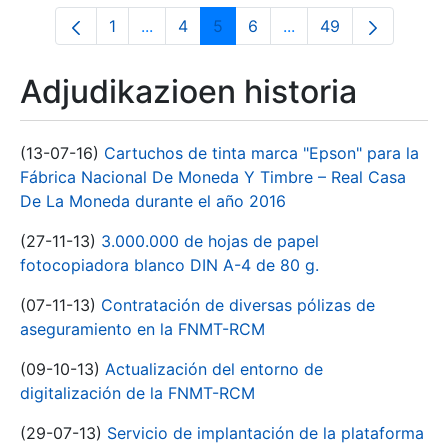
1
...
4
5
6
...
49
Orrialdea
Intermediate Pages Use TAB to navigate
Orrialdea
Orrialdea
Orrialdea
Intermediate Pages U
Orrialdea
Adjudikazioen historia
(13-07-16)
Cartuchos de tinta marca "Epson" para la
Fábrica Nacional De Moneda Y Timbre – Real Casa
De La Moneda durante el año 2016
(27-11-13)
3.000.000 de hojas de papel
fotocopiadora blanco DIN A-4 de 80 g.
(07-11-13)
Contratación de diversas pólizas de
aseguramiento en la FNMT-RCM
(09-10-13)
Actualización del entorno de
digitalización de la FNMT-RCM
(29-07-13)
Servicio de implantación de la plataforma