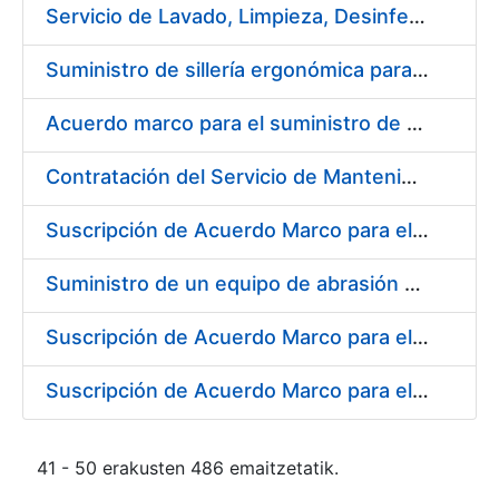
Servicio de Lavado, Limpieza, Desinfección y Descontaminación de la ropa de trabajo del personal de la FNMT-RCM de Madrid
Suministro de sillería ergonómica para la FNMT-RCM
Acuerdo marco para el suministro de material de fontanería y aire acondicionado
Contratación del Servicio de Mantenimiento de Carretillas Transportadoras-elevadoras
Suscripción de Acuerdo Marco para el Suministro de Material de Filtración
Suministro de un equipo de abrasión para ensayos de laboratorio
Suscripción de Acuerdo Marco para el Suministro de Material de Neumática
Suscripción de Acuerdo Marco para el Suministro de Material de Ferretería de la Entidad Pública Empresarial Fábrica Nacional de Moneda y Timbre-Real Casa de la Moneda
41 - 50 erakusten 486 emaitzetatik.