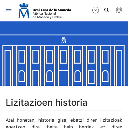
Nabigazioa
Erakutsi/Ezkutatu
Erakutsi/Ezkutatu
Erakutsi/Ezkutatu
Erakutsi/Ezkutatu
Erakutsi/Ezkutatu
Lizitazioen historia
Erakutsi/Ezkutatu
Atal honetan, historia gisa, ebatzi diren lizitazioak
agertzen dira, baita hain berriak ez diren