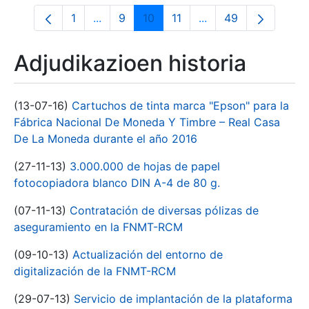
1
...
9
10
11
...
49
Orrialdea
Intermediate Pages Use TAB to navigate
Orrialdea
Orrialdea
Orrialdea
Intermediate Pages 
Orrialdea
Adjudikazioen historia
(13-07-16)
Cartuchos de tinta marca "Epson" para la
Fábrica Nacional De Moneda Y Timbre – Real Casa
De La Moneda durante el año 2016
(27-11-13)
3.000.000 de hojas de papel
fotocopiadora blanco DIN A-4 de 80 g.
(07-11-13)
Contratación de diversas pólizas de
aseguramiento en la FNMT-RCM
(09-10-13)
Actualización del entorno de
digitalización de la FNMT-RCM
(29-07-13)
Servicio de implantación de la plataforma