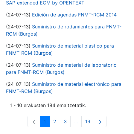
SAP-extended ECM by OPENTEXT
(24-07-13)
Edición de agendas FNMT-RCM 2014
(24-07-13)
Suministro de rodamientos para FNMT-
RCM (Burgos)
(24-07-13)
Suministro de material plástico para
FNMT-RCM (Burgos)
(24-07-13)
Suministro de material de laboratorio
para FNMT-RCM (Burgos)
(24-07-13)
Suministro de material electrónico para
FNMT-RCM (Burgos)
1 - 10 erakusten 184 emaitzetatik.
1
2
3
...
19
Orrialdea
Orrialdea
Orrialdea
Intermediate Pages Use T
Orrialdea