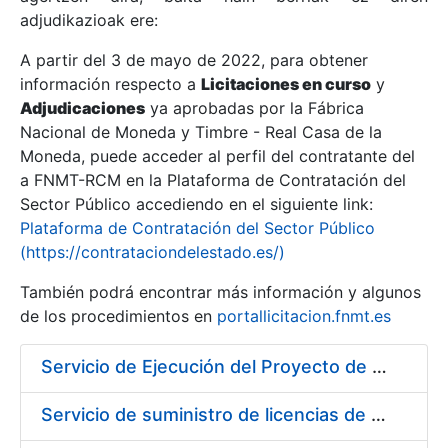
adjudikazioak ere:
A partir del 3 de mayo de 2022, para obtener
Erakutsi/Ezkutatu
información respecto a
Licitaciones en curso
y
Erakutsi/Ezkutatu
Adjudicaciones
ya aprobadas por la Fábrica
Nacional de Moneda y Timbre - Real Casa de la
Erakutsi/Ezkutatu
Moneda, puede acceder al perfil del contratante del
a FNMT-RCM en la Plataforma de Contratación del
Sector Público accediendo en el siguiente link:
Plataforma de Contratación del Sector Público
(https://contrataciondelestado.es/)
También podrá encontrar más información y algunos
de los procedimientos en
portallicitacion.fnmt.es
Servicio de Ejecución del Proyecto de Diseño, Construcción, Montaje, Desmontaje y Transporte de Stands para las diferentes Ferias Nacionales e Internacionales a celebrar durante 2020
Erakutsi/Ezkutatu
Servicio de suministro de licencias de productos BES12