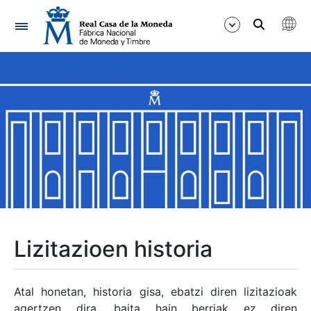
Nabigazioa
Erakutsi/Ezkutatu
Erakutsi/Ezkutatu
Erakutsi/Ezkutatu
Erakutsi/Ezkutatu
Erakutsi/Ezkutatu
Lizitazioen historia
Erakutsi/Ezkutatu
Atal honetan, historia gisa, ebatzi diren lizitazioak
agertzen dira, baita hain berriak ez diren