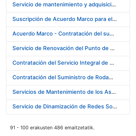
Servicio de mantenimiento y adquisición de las tapas automáticas HYGOLET instaladas en la FNMT-RCM de Madrid, y el suministro de rollos de plásticos originales
Suscripción de Acuerdo Marco para el Suministro de Material de Ferretería para la Entidad Pública Empresarial Fábrica Nacional de Moneda y Timbre-Real Casa de la Moneda (FNMT-RCM)
Acuerdo Marco - Contratación del suministro de Material de Electricidad para la Fábrica de papel de Burgos. PA AM /FP/004/2020-2021
Servicio de Renovación del Punto de Venta de la Tienda del Museo de la FNMT-RCM
Contratación del Servicio Integral de Cardioprotección para sus Sedes de Madrid y Burgos
Contratación del Suministro de Rodamientos y Material de Transmisiones para la Fábrica Nacional de Moneda y Timbre - Real Casa de la Moneda
Servicios de Mantenimiento de los Ascensores, Montacargas y Plataformas de Minusválidos instalados en la Fábrica de Papel de Burgos
Servicio de Dinamización de Redes Sociales
91 - 100 erakusten 486 emaitzetatik.