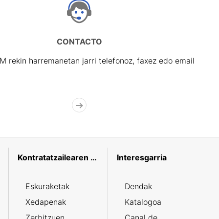
CONTACTO
rekin harremanetan jarri telefonoz, faxez edo email
Kontratatzailearen profila
Interesgarria
Eskuraketak
Dendak
Xedapenak
Katalogoa
Zerbitzuen
Canal de