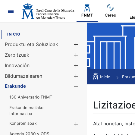
Nabigazioa
FNMT
Ceres
El
INICIO
Produktu eta Soluzioak
Erakutsi/Ezku
Zerbitzuak
Erakutsi/Ezku
Innovación
Erakutsi/Ezku
Bildumazalearen
Erakutsi/Ezku
Inicio
Eraku
Erakunde
Erakutsi/Ezku
130 Aniversario FNMT
Lizitazio
Erakunde mailako
Informazioa
Atal honetan, histo
Konpromisoak
Erakutsi/Ezkuta
Agenda 2030 y ODS