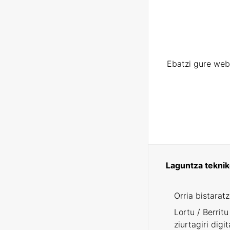
Ebatzi gure web
Laguntza tekni
Orria bistarat
Lortu / Berritu
ziurtagiri digit