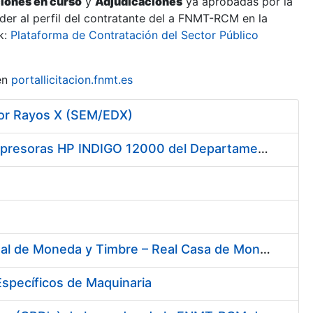
ciones en curso
y
Adjudicaciones
ya aprobadas por la
er al perfil del contratante del a FNMT-RCM en la
k:
Plataforma de Contratación del Sector Público
en
portallicitacion.fnmt.es
por Rayos X (SEM/EDX)
Servicio de Mantenimiento y Asistencia Técnica Integral de las Impresoras HP INDIGO 12000 del Departamento de Timbre y serie III HP 7900 Departamento de Imprenta/Tarjetas en su sede de Madrid
Contratación del Suministro de Gas Natural para la Fábrica Nacional de Moneda y Timbre – Real Casa de Moneda, en sus centros de trabajo de Madrid y Burgos
specíficos de Maquinaria