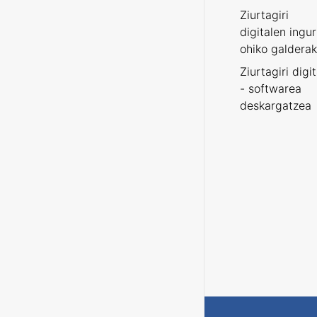
Ziurtagiri
digitalen ingu
ohiko galderak
Ziurtagiri digi
- softwarea
deskargatzea