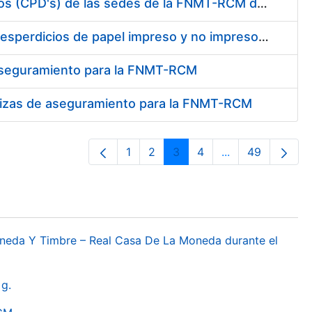
Conexión mediante fibra óptica de los centros de proceso de datos (CPD's) de las sedes de la FNMT-RCM de Burgos y Madrid
Contratación de enajenación y retirada de recortes sobrantes y desperdicios de papel impreso y no impreso durante el año 2022
 aseguramiento para la FNMT-RCM
pólizas de aseguramiento para la FNMT-RCM
1
2
3
4
...
49
Orrialdea
Orrialdea
Orrialdea
Orrialdea
Intermediate Pa
Orrialdea
oneda Y Timbre – Real Casa De La Moneda durante el
g.