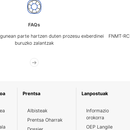
FAQs
gunean parte hartzen duten prozesu exberdinei
FNMT-RCM 
buruzko zalantzak
koa
Prentsa
Lanpostuak
zea
Albisteak
Informazio
orokorra
Prentsa Oharrak
ala
OEP Langile
Dossier