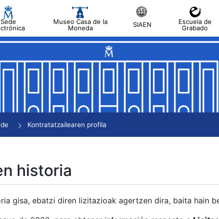
Sede
Museo Casa de la
Escuela de
SIAEN
ectrónica
Moneda
Grabado
tatu
tatu
tatu
tatu
nde
Kontratatzailearen profila
tatu
en historia
ria gisa, ebatzi diren lizitazioak agertzen dira, baita hain 
tu