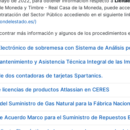
 mayo de 2022, para obtener información respecto a
Licita
de Moneda y Timbre - Real Casa de la Moneda, puede acced
ratación del Sector Público accediendo en el siguiente lin
tu
iondelestado.es/)
tu
ontrar más información y algunos de los procedimientos 
atu
Electrónico de sobremesa con Sistema de Análisis 
e dos contadoras de tarjetas Spartanics.
 licencias de productos Atlassian en CERES
tatu
de Acuerdo Marco para el Suministro de Repuestos E