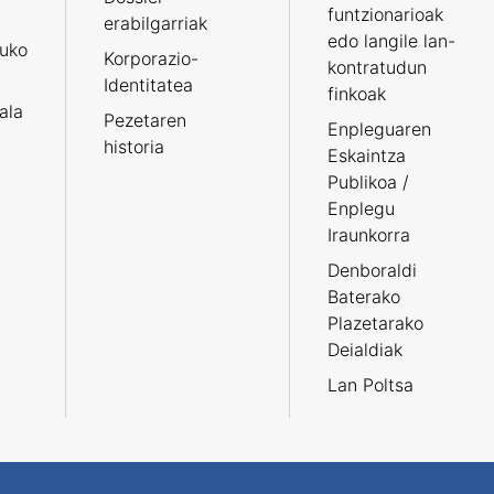
funtzionarioak
erabilgarriak
edo langile lan-
ruko
Korporazio-
kontratudun
Identitatea
finkoak
tala
Pezetaren
Enpleguaren
historia
Eskaintza
Publikoa /
Enplegu
Iraunkorra
Denboraldi
Baterako
Plazetarako
Deialdiak
Lan Poltsa