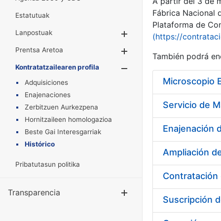
A partir del 3 de
Fábrica Nacional 
Estatutuak
Plataforma de Cont
Lanpostuak
Erakutsi/Ezkuta
(https://contratac
Prentsa Aretoa
Erakutsi/Ezkuta
También podrá enc
Kontratatzailearen profila
Erakutsi/Ezkut
Microscopio 
Adquisiciones
Enajenaciones
Zerbitzuen Aurkezpena
Hornitzaileen homologazioa
Enajenación d
Beste Gai Interesgarriak
Histórico
Ampliación de
Pribatutasun politika
Transparencia
Erakutsi/Ezku
Suscripción 