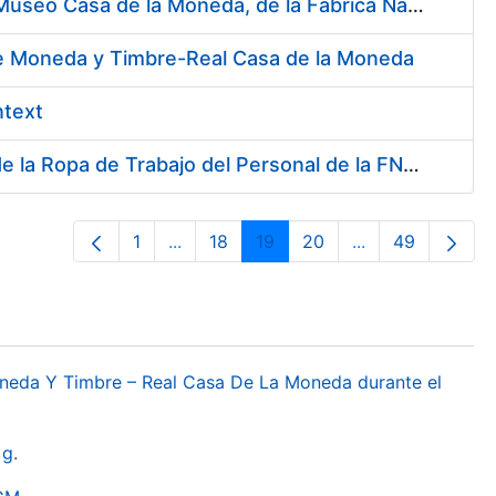
Contratación del Servicio de Atención al Público en la Tienda del Museo Casa de la Moneda, de la Fábrica Nacional de Moneda y Timbre-Real Casa de la Moneda
 de Moneda y Timbre-Real Casa de la Moneda
ntext
Servicio de Lavado, Limpieza, Descontaminación y Desinfección de la Ropa de Trabajo del Personal de la FNMT-RCM
1
...
18
19
20
...
49
Orrialdea
Intermediate Pages Use TAB to naviga
Orrialdea
Orrialdea
Orrialdea
Intermediate Pa
Orrialdea
oneda Y Timbre – Real Casa De La Moneda durante el
g.