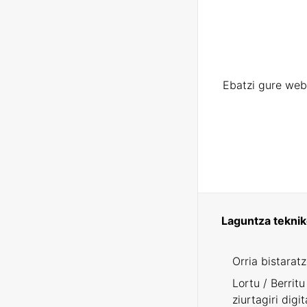
Ebatzi gure web
Laguntza tekni
Orria bistarat
Lortu / Berritu
ziurtagiri digit