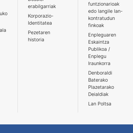
funtzionarioak
erabilgarriak
edo langile lan-
ruko
Korporazio-
kontratudun
Identitatea
finkoak
tala
Pezetaren
Enpleguaren
historia
Eskaintza
Publikoa /
Enplegu
Iraunkorra
Denboraldi
Baterako
Plazetarako
Deialdiak
Lan Poltsa