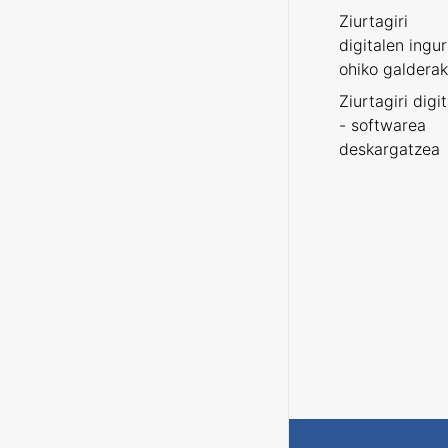
Ziurtagiri
digitalen ingu
ohiko galderak
Ziurtagiri digi
- softwarea
deskargatzea