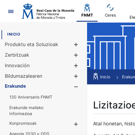
Nabigazioa
FNMT
Ceres
El
INICIO
Produktu eta Soluzioak
Erakutsi/Ezku
Zerbitzuak
Erakutsi/Ezku
Innovación
Erakutsi/Ezku
Bildumazalearen
Erakutsi/Ezku
Inicio
Eraku
Erakunde
Erakutsi/Ezku
130 Aniversario FNMT
Lizitazio
Erakunde mailako
Informazioa
Atal honetan, histo
Konpromisoak
Erakutsi/Ezkuta
Agenda 2030 y ODS