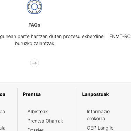
FAQs
gunean parte hartzen duten prozesu exberdinei
FNMT-RCM 
buruzko zalantzak
koa
Prentsa
Lanpostuak
zea
Albisteak
Informazio
orokorra
Prentsa Oharrak
ala
OEP Langile
Dossier