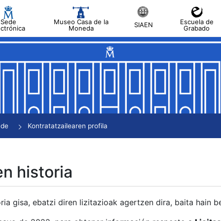
Sede
Museo Casa de la
Escuela de
SIAEN
ectrónica
Moneda
Grabado
tatu
tatu
tatu
tatu
nde
Kontratatzailearen profila
tatu
en historia
ria gisa, ebatzi diren lizitazioak agertzen dira, baita hain 
tu