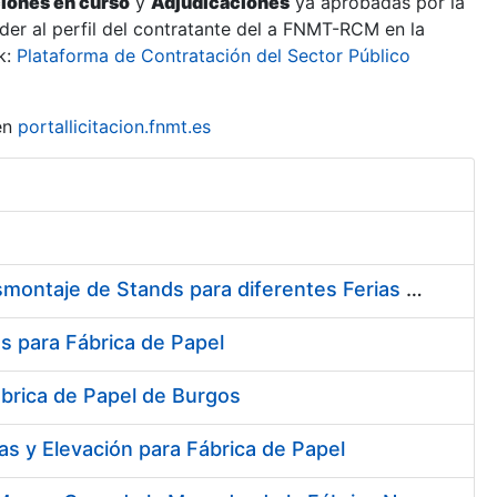
ciones en curso
y
Adjudicaciones
ya aprobadas por la
er al perfil del contratante del a FNMT-RCM en la
k:
Plataforma de Contratación del Sector Público
en
portallicitacion.fnmt.es
Contratación del Servicio de Diseño, Construcción, Montaje y Desmontaje de Stands para diferentes Ferias y Jornadas Nacionales e Internacionales
s para Fábrica de Papel
ábrica de Papel de Burgos
s y Elevación para Fábrica de Papel