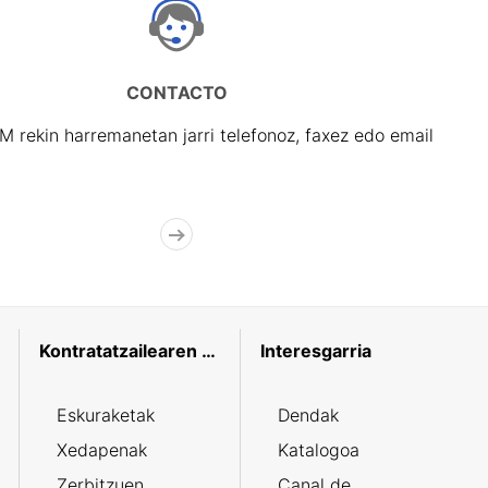
CONTACTO
rekin harremanetan jarri telefonoz, faxez edo email
Kontratatzailearen profila
Interesgarria
Eskuraketak
Dendak
Xedapenak
Katalogoa
Zerbitzuen
Canal de