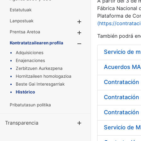
A partir del 3 de
Fábrica Nacional 
Estatutuak
Plataforma de Cont
Lanpostuak
Erakutsi/Ezkuta
(https://contratac
Prentsa Aretoa
Erakutsi/Ezkuta
También podrá enc
Kontratatzailearen profila
Erakutsi/Ezkut
Servicio de 
Adquisiciones
Enajenaciones
Acuerdos MAR
Zerbitzuen Aurkezpena
Hornitzaileen homologazioa
Beste Gai Interesgarriak
Histórico
Contratación 
Pribatutasun politika
Contratación 
Transparencia
Erakutsi/Ezku
Servicio de M