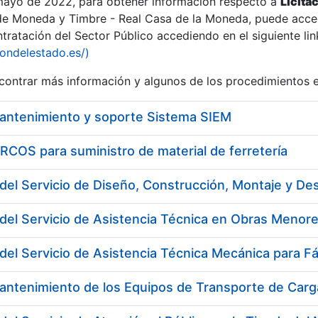
 mayo de 2022, para obtener información respecto a
Licita
de Moneda y Timbre - Real Casa de la Moneda, puede acced
ratación del Sector Público accediendo en el siguiente lin
tu
iondelestado.es/)
tu
ontrar más información y algunos de los procedimientos 
atu
mantenimiento y soporte Sistema SIEM
COS para suministro de material de ferretería
del Servicio de Asistencia Técnica en Obras Menore
del Servicio de Asistencia Técnica Mecánica para F
tatu
antenimiento de los Equipos de Transporte de Carga