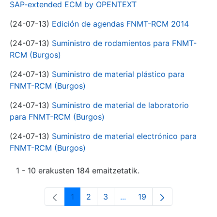
SAP-extended ECM by OPENTEXT
(24-07-13)
Edición de agendas FNMT-RCM 2014
(24-07-13)
Suministro de rodamientos para FNMT-
RCM (Burgos)
(24-07-13)
Suministro de material plástico para
FNMT-RCM (Burgos)
(24-07-13)
Suministro de material de laboratorio
para FNMT-RCM (Burgos)
(24-07-13)
Suministro de material electrónico para
FNMT-RCM (Burgos)
1 - 10 erakusten 184 emaitzetatik.
1
2
3
...
19
Orrialdea
Orrialdea
Orrialdea
Intermediate Pages Use T
Orrialdea