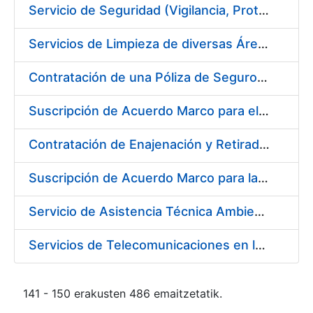
Servicio de Seguridad (Vigilancia, Protección y Control) en los Centros de la FNMT-RCM en Burgos
Servicios de Limpieza de diversas Áreas y Edificios de la Fábrica, Servicio de Acarreo de Mobiliario y Enseres y Mantenimiento de las Zonas Ajardinadas, para la Fábrica de Papel de Burgos de la Fábrica Nacional de Moneda y Timbre – Real Casa de Moneda
Contratación de una Póliza de Seguro Colectivo de Asistencia Sanitaria
Suscripción de Acuerdo Marco para el Servicio de Visitas a Oficinas de Registro
Contratación de Enajenación y Retirada de Recortes Sobrantes y Desperdicios de Papel Impreso y No Impreso durante el año 2019
Suscripción de Acuerdo Marco para la Contratación de Fabricación de Piezas
Servicio de Asistencia Técnica Ambiental en la FNMT-RCM Burgos
Servicios de Telecomunicaciones en la Fábrica Nacional de Moneda y Timbre - Real Casa de la Moneda
141 - 150 erakusten 486 emaitzetatik.