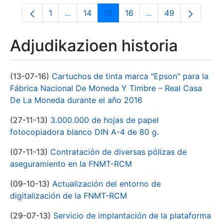
1
...
14
15
16
...
49
Orrialdea
Intermediate Pages Use TAB to navigate.
Orrialdea
Orrialdea
Orrialdea
Intermediate Pages
Orrialdea
Adjudikazioen historia
(13-07-16)
Cartuchos de tinta marca "Epson" para la
Fábrica Nacional De Moneda Y Timbre – Real Casa
De La Moneda durante el año 2016
(27-11-13)
3.000.000 de hojas de papel
fotocopiadora blanco DIN A-4 de 80 g.
(07-11-13)
Contratación de diversas pólizas de
aseguramiento en la FNMT-RCM
(09-10-13)
Actualización del entorno de
digitalización de la FNMT-RCM
(29-07-13)
Servicio de implantación de la plataforma