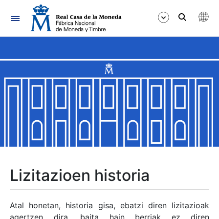
Nabigazioa
Erakutsi/Ezkutatu
Erakutsi/Ezkutatu
Erakutsi/Ezkutatu
Erakutsi/Ezkutatu
Erakutsi/Ezkutatu
Lizitazioen historia
Erakutsi/Ezkutatu
Atal honetan, historia gisa, ebatzi diren lizitazioak
agertzen dira, baita hain berriak ez diren