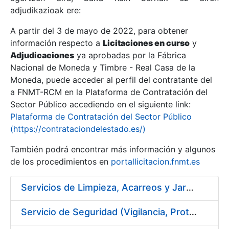
adjudikazioak ere:
A partir del 3 de mayo de 2022, para obtener
Erakutsi/Ezkutatu
información respecto a
Licitaciones en curso
y
Erakutsi/Ezkutatu
Adjudicaciones
ya aprobadas por la Fábrica
Nacional de Moneda y Timbre - Real Casa de la
Erakutsi/Ezkutatu
Moneda, puede acceder al perfil del contratante del
a FNMT-RCM en la Plataforma de Contratación del
Sector Público accediendo en el siguiente link:
Plataforma de Contratación del Sector Público
(https://contrataciondelestado.es/)
También podrá encontrar más información y algunos
de los procedimientos en
portallicitacion.fnmt.es
Servicios de Limpieza, Acarreos y Jardinería para la Fábrica Nacional de Moneda y Timbre – Real Casa de Moneda
Erakutsi/Ezkutatu
Servicio de Seguridad (Vigilancia, Protección y Control) en los Centros de la FNMT-RCM en Madrid