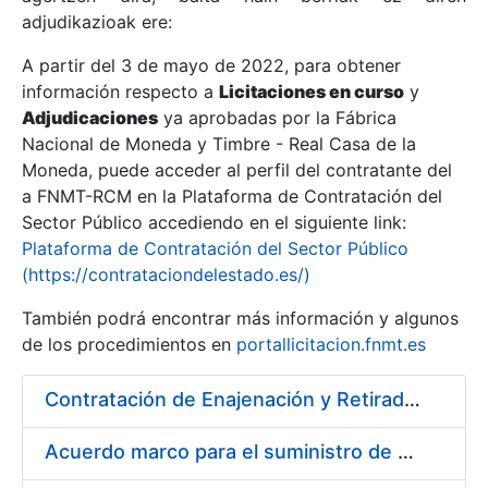
adjudikazioak ere:
A partir del 3 de mayo de 2022, para obtener
Erakutsi/Ezkutatu
información respecto a
Licitaciones en curso
y
Erakutsi/Ezkutatu
Adjudicaciones
ya aprobadas por la Fábrica
Nacional de Moneda y Timbre - Real Casa de la
Erakutsi/Ezkutatu
Moneda, puede acceder al perfil del contratante del
a FNMT-RCM en la Plataforma de Contratación del
Sector Público accediendo en el siguiente link:
Plataforma de Contratación del Sector Público
(https://contrataciondelestado.es/)
También podrá encontrar más información y algunos
de los procedimientos en
portallicitacion.fnmt.es
Contratación de Enajenación y Retirada de Chatarra de Hierro, Acero y Chapa de la RCM-FNMT
Erakutsi/Ezkutatu
Acuerdo marco para el suministro de material de electricidad para la FNMT RCM en su sede de Madrid