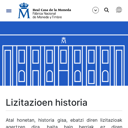
Nabigazioa
Erakutsi/Ezkutatu
Erakutsi/Ezkutatu
Erakutsi/Ezkutatu
Erakutsi/Ezkutatu
Erakutsi/Ezkutatu
Lizitazioen historia
Erakutsi/Ezkutatu
Atal honetan, historia gisa, ebatzi diren lizitazioak
agertzen dira, baita hain berriak ez diren