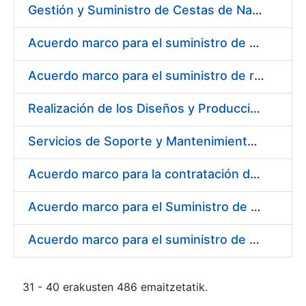
Gestión y Suministro de Cestas de Navidad para los trabajadores de la Fábrica Nacional de Moneda y Timbre-Real Casa de la Moneda (FNMT-RCM) para el año 2021
Acuerdo marco para el suministro de material de transmisiones de potencia, rodamientos, estanqueidad e hidráulica
Acuerdo marco para el suministro de repuestos específicos de maquinaria
Realización de los Diseños y Producción del Material Gráfico, en sus diferentes formatos y dispositivos, para la correcta comunicación, tanto interna como externa, de la entidad pública empresarial, Fábrica Nacional de Moneda y Timbre-Real Casa de la Moneda (FNMT-RCM)
Servicios de Soporte y Mantenimiento Integral (correctivo, preventivo, evolutivo) del Sistema de Gestión del Ciclo de Vida de las Aplicaciones en el Área de Desarrollo de CERES
Acuerdo marco para la contratación del suministro de material de informática para equipos de producción
Acuerdo marco para el Suministro de Consumibles Informáticos
Acuerdo marco para el suministro de material de filtración
31 - 40 erakusten 486 emaitzetatik.