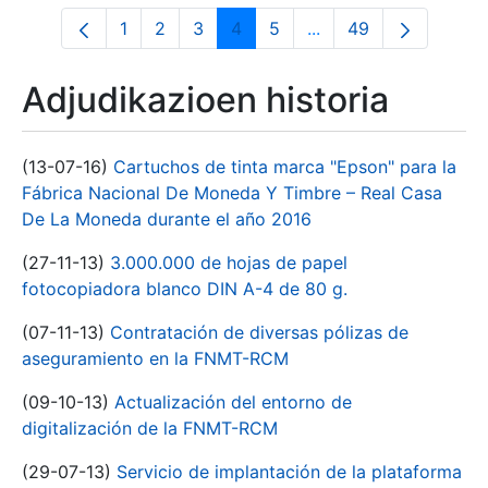
1
2
3
4
5
...
49
Orrialdea
Orrialdea
Orrialdea
Orrialdea
Orrialdea
Intermediate Pages U
Orrialdea
Adjudikazioen historia
(13-07-16)
Cartuchos de tinta marca "Epson" para la
Fábrica Nacional De Moneda Y Timbre – Real Casa
De La Moneda durante el año 2016
(27-11-13)
3.000.000 de hojas de papel
fotocopiadora blanco DIN A-4 de 80 g.
(07-11-13)
Contratación de diversas pólizas de
aseguramiento en la FNMT-RCM
(09-10-13)
Actualización del entorno de
digitalización de la FNMT-RCM
(29-07-13)
Servicio de implantación de la plataforma