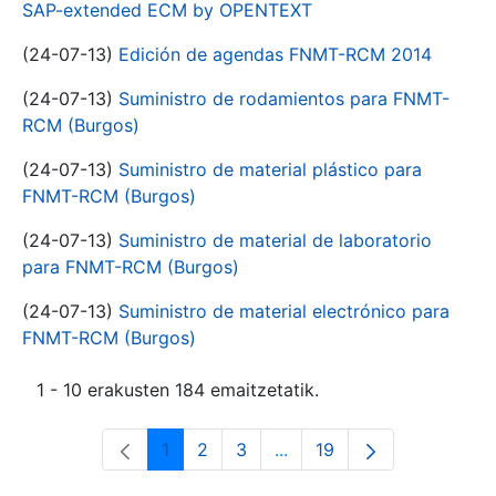
SAP-extended ECM by OPENTEXT
(24-07-13)
Edición de agendas FNMT-RCM 2014
(24-07-13)
Suministro de rodamientos para FNMT-
RCM (Burgos)
(24-07-13)
Suministro de material plástico para
FNMT-RCM (Burgos)
(24-07-13)
Suministro de material de laboratorio
para FNMT-RCM (Burgos)
(24-07-13)
Suministro de material electrónico para
FNMT-RCM (Burgos)
1 - 10 erakusten 184 emaitzetatik.
1
2
3
...
19
Orrialdea
Orrialdea
Orrialdea
Intermediate Pages Use T
Orrialdea