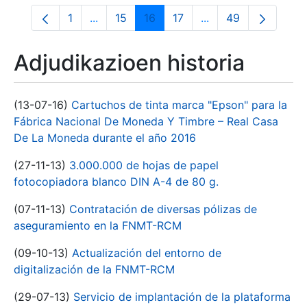
1
...
15
16
17
...
49
Orrialdea
Intermediate Pages Use TAB to navigate.
Orrialdea
Orrialdea
Orrialdea
Intermediate Pages
Orrialdea
Adjudikazioen historia
(13-07-16)
Cartuchos de tinta marca "Epson" para la
Fábrica Nacional De Moneda Y Timbre – Real Casa
De La Moneda durante el año 2016
(27-11-13)
3.000.000 de hojas de papel
fotocopiadora blanco DIN A-4 de 80 g.
(07-11-13)
Contratación de diversas pólizas de
aseguramiento en la FNMT-RCM
(09-10-13)
Actualización del entorno de
digitalización de la FNMT-RCM
(29-07-13)
Servicio de implantación de la plataforma