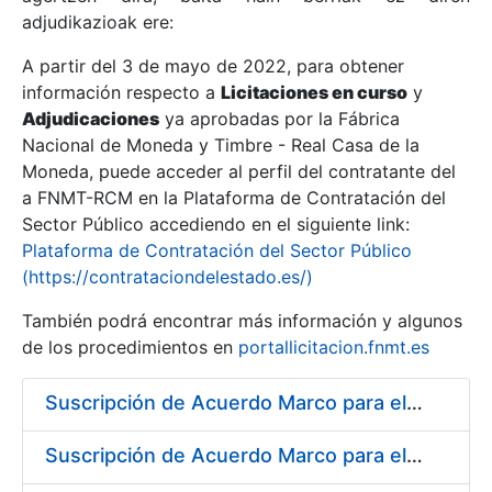
adjudikazioak ere:
A partir del 3 de mayo de 2022, para obtener
Erakutsi/Ezkutatu
información respecto a
Licitaciones en curso
y
Erakutsi/Ezkutatu
Adjudicaciones
ya aprobadas por la Fábrica
Nacional de Moneda y Timbre - Real Casa de la
Erakutsi/Ezkutatu
Moneda, puede acceder al perfil del contratante del
a FNMT-RCM en la Plataforma de Contratación del
Sector Público accediendo en el siguiente link:
Plataforma de Contratación del Sector Público
(https://contrataciondelestado.es/)
También podrá encontrar más información y algunos
de los procedimientos en
portallicitacion.fnmt.es
Suscripción de Acuerdo Marco para el Suministro de Acero para la fabricación de puntas para troqueles, punzones y matrices
Erakutsi/Ezkutatu
Suscripción de Acuerdo Marco para el Suministro de Rodamientos y material de Transmisión para la Fábrica de Papel de Seguridad de la FNMT-RCM en Burgos