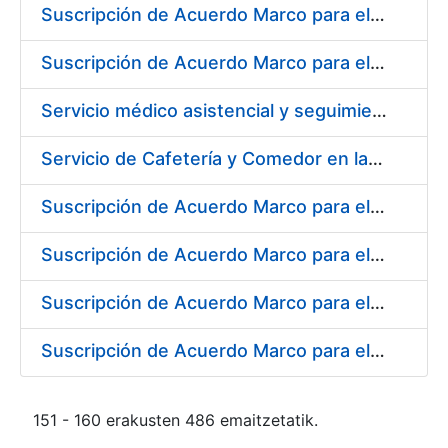
Suscripción de Acuerdo Marco para el Suministro de Material de Ferretería para la Fábrica de Papel de Seguridad de la FNMT-RCM en Burgos
Suscripción de Acuerdo Marco para el Suministro de Material de Electricidad para la Fábrica de Papel de Seguridad de la FNMT-RCM en Burgos
Servicio médico asistencial y seguimiento del absentismo laboral para la FNMT-RCM en su sede de Burgos
Servicio de Cafetería y Comedor en la Sede Central de la Fábrica Nacional de Moneda y Timbre-Real Casa de la Moneda en Madrid
Suscripción de Acuerdo Marco para el Suministro de Herramienta y Materiales Específicos para Mecanizado
Suscripción de Acuerdo Marco para el Suministro de Material de Electricidad
Suscripción de Acuerdo Marco para el Suministro de Repuestos Específicos de Maquinaria
Suscripción de Acuerdo Marco para el Suministro de Material de Transmisiones de Potencia, Rodamientos, Estanqueidad e Hidráulica
151 - 160 erakusten 486 emaitzetatik.