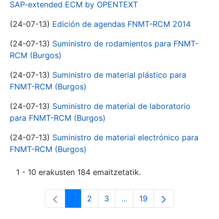
SAP-extended ECM by OPENTEXT
(24-07-13)
Edición de agendas FNMT-RCM 2014
(24-07-13)
Suministro de rodamientos para FNMT-
RCM (Burgos)
(24-07-13)
Suministro de material plástico para
FNMT-RCM (Burgos)
(24-07-13)
Suministro de material de laboratorio
para FNMT-RCM (Burgos)
(24-07-13)
Suministro de material electrónico para
FNMT-RCM (Burgos)
1 - 10 erakusten 184 emaitzetatik.
1
2
3
...
19
Orrialdea
Orrialdea
Orrialdea
Intermediate Pages Use T
Orrialdea