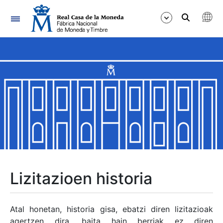
Nabigazioa
Erakutsi/Ezkutatu
Erakutsi/Ezkutatu
Erakutsi/Ezkutatu
Erakutsi/Ezkutatu
Erakutsi/Ezkutatu
Lizitazioen historia
Erakutsi/Ezkutatu
Atal honetan, historia gisa, ebatzi diren lizitazioak
agertzen dira, baita hain berriak ez diren