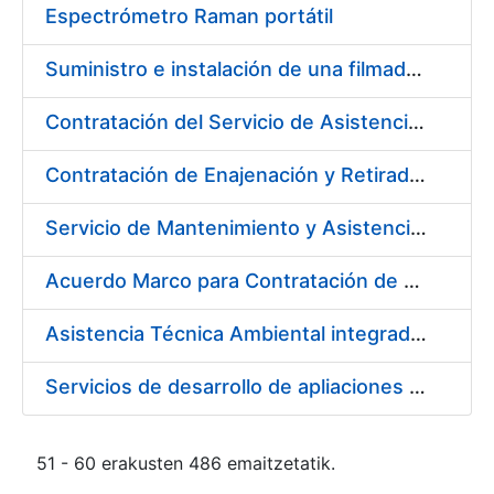
Espectrómetro Raman portátil
Suministro e instalación de una filmadora de plantillas pásticas
Contratación del Servicio de Asistencia Sanitaria de Enfermería de Urgencias
Contratación de Enajenación y Retirada de residuos de PVC, policarbonato y plásticos durante el año 2021
Servicio de Mantenimiento y Asistencia Técnica Integral de la máquina HP INDIGO 12000 del Departamento de Timbre en su sede de Madrid
Acuerdo Marco para Contratación de Servicios para desarrollo evolutivo de componentes software de la infraestructura de CERES
Asistencia Técnica Ambiental integrada en la Fábrica de Papel de Burgos
Servicios de desarrollo de apliaciones con APPWORKS
51 - 60 erakusten 486 emaitzetatik.