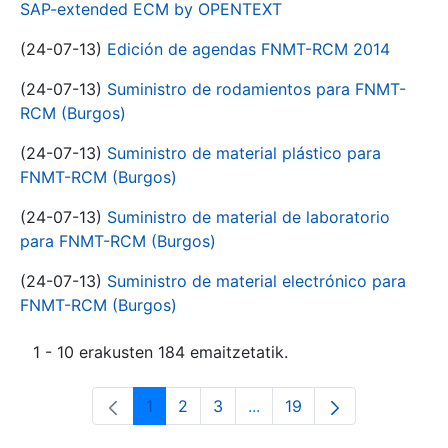
SAP-extended ECM by OPENTEXT
(24-07-13)
Edición de agendas FNMT-RCM 2014
(24-07-13)
Suministro de rodamientos para FNMT-
RCM (Burgos)
(24-07-13)
Suministro de material plástico para
FNMT-RCM (Burgos)
(24-07-13)
Suministro de material de laboratorio
para FNMT-RCM (Burgos)
(24-07-13)
Suministro de material electrónico para
FNMT-RCM (Burgos)
1 - 10 erakusten 184 emaitzetatik.
1
2
3
...
19
Orrialdea
Orrialdea
Orrialdea
Intermediate Pages Use T
Orrialdea