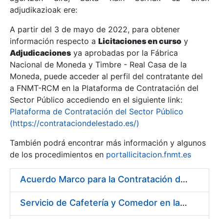
adjudikazioak ere:
A partir del 3 de mayo de 2022, para obtener
Erakutsi/Ezkutatu
información respecto a
Licitaciones en curso
y
Erakutsi/Ezkutatu
Adjudicaciones
ya aprobadas por la Fábrica
Nacional de Moneda y Timbre - Real Casa de la
Erakutsi/Ezkutatu
Moneda, puede acceder al perfil del contratante del
a FNMT-RCM en la Plataforma de Contratación del
Sector Público accediendo en el siguiente link:
Plataforma de Contratación del Sector Público
(https://contrataciondelestado.es/)
También podrá encontrar más información y algunos
de los procedimientos en
portallicitacion.fnmt.es
Acuerdo Marco para la Contratación del Suministro de Material de Ferretería
Erakutsi/Ezkutatu
Servicio de Cafetería y Comedor en la sede central de la Fábrica Nacional de Moneda y Timbre-Real Casa de la Moneda en Madrid