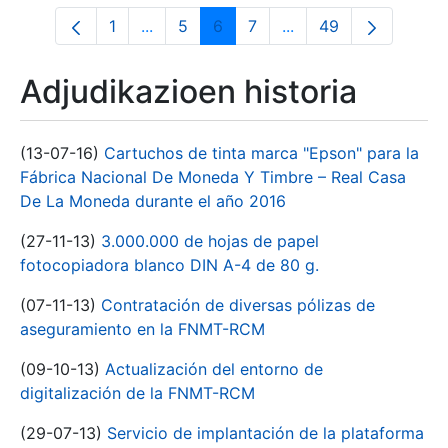
1
...
5
6
7
...
49
Orrialdea
Intermediate Pages Use TAB to navigate
Orrialdea
Orrialdea
Orrialdea
Intermediate Pages U
Orrialdea
Adjudikazioen historia
(13-07-16)
Cartuchos de tinta marca "Epson" para la
Fábrica Nacional De Moneda Y Timbre – Real Casa
De La Moneda durante el año 2016
(27-11-13)
3.000.000 de hojas de papel
fotocopiadora blanco DIN A-4 de 80 g.
(07-11-13)
Contratación de diversas pólizas de
aseguramiento en la FNMT-RCM
(09-10-13)
Actualización del entorno de
digitalización de la FNMT-RCM
(29-07-13)
Servicio de implantación de la plataforma