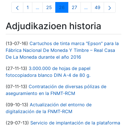
1
...
25
26
27
...
49
Orrialdea
Intermediate Pages Use TAB to navigate.
Orrialdea
Orrialdea
Orrialdea
Intermediate Pages
Orrialdea
Adjudikazioen historia
(13-07-16)
Cartuchos de tinta marca "Epson" para la
Fábrica Nacional De Moneda Y Timbre – Real Casa
De La Moneda durante el año 2016
(27-11-13)
3.000.000 de hojas de papel
fotocopiadora blanco DIN A-4 de 80 g.
(07-11-13)
Contratación de diversas pólizas de
aseguramiento en la FNMT-RCM
(09-10-13)
Actualización del entorno de
digitalización de la FNMT-RCM
(29-07-13)
Servicio de implantación de la plataforma