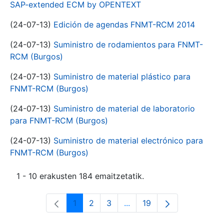
SAP-extended ECM by OPENTEXT
(24-07-13)
Edición de agendas FNMT-RCM 2014
(24-07-13)
Suministro de rodamientos para FNMT-
RCM (Burgos)
(24-07-13)
Suministro de material plástico para
FNMT-RCM (Burgos)
(24-07-13)
Suministro de material de laboratorio
para FNMT-RCM (Burgos)
(24-07-13)
Suministro de material electrónico para
FNMT-RCM (Burgos)
1 - 10 erakusten 184 emaitzetatik.
1
2
3
...
19
Orrialdea
Orrialdea
Orrialdea
Intermediate Pages Use T
Orrialdea