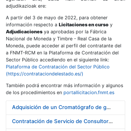
adjudikazioak ere:
A partir del 3 de mayo de 2022, para obtener
Erakutsi/Ezkutatu
información respecto a
Licitaciones en curso
y
Erakutsi/Ezkutatu
Adjudicaciones
ya aprobadas por la Fábrica
Nacional de Moneda y Timbre - Real Casa de la
Erakutsi/Ezkutatu
Moneda, puede acceder al perfil del contratante del
a FNMT-RCM en la Plataforma de Contratación del
Sector Público accediendo en el siguiente link:
Plataforma de Contratación del Sector Público
(https://contrataciondelestado.es/)
También podrá encontrar más información y algunos
de los procedimientos en
portallicitacion.fnmt.es
Adquisición de un Cromatógrafo de gases
Erakutsi/Ezkutatu
Contratación de Servicio de Consultoría para Implantación por Fases de un Sistema de Gestión del Ciclo de Vida de las Aplicaciones en el Área de Desarrollo de CERES (Fase 1)