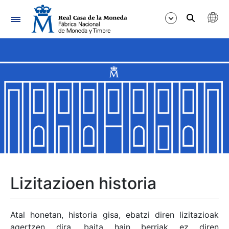
Nabigazioa
Erakutsi/Ezkutatu
Erakutsi/Ezkutatu
Erakutsi/Ezkutatu
Erakutsi/Ezkutatu
Erakutsi/Ezkutatu
Lizitazioen historia
Erakutsi/Ezkutatu
Atal honetan, historia gisa, ebatzi diren lizitazioak
agertzen dira, baita hain berriak ez diren