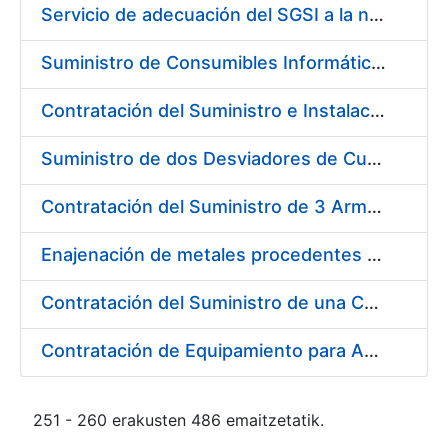
Servicio de adecuación del SGSI a la norma UNE-ISO/IEC 27001:2014
Suministro de Consumibles Informáticos (Cartuchos de Tinta y Tóner)
Contratación del Suministro e Instalación de una Impresora Industrial para papel en pliego y dato variable
Suministro de dos Desviadores de Cuerdas para la nueva Máquina de Papel de la Fábrica de Papel de Seguridad de Burgos
Contratación del Suministro de 3 Armarios Inteligentes para Gestión de Llaves
Enajenación de metales procedentes de desmonetización (9 lotes)
Contratación del Suministro de una Carretilla Eléctrica Contrapesada
Contratación de Equipamiento para Ampliación de Infraestructura de Entorno de Digitalización
251 - 260 erakusten 486 emaitzetatik.