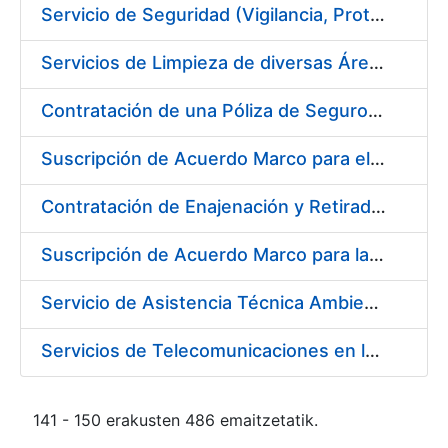
Servicio de Seguridad (Vigilancia, Protección y Control) en los Centros de la FNMT-RCM en Burgos
Servicios de Limpieza de diversas Áreas y Edificios de la Fábrica, Servicio de Acarreo de Mobiliario y Enseres y Mantenimiento de las Zonas Ajardinadas, para la Fábrica de Papel de Burgos de la Fábrica Nacional de Moneda y Timbre – Real Casa de Moneda
Contratación de una Póliza de Seguro Colectivo de Asistencia Sanitaria
Suscripción de Acuerdo Marco para el Servicio de Visitas a Oficinas de Registro
Contratación de Enajenación y Retirada de Recortes Sobrantes y Desperdicios de Papel Impreso y No Impreso durante el año 2019
Suscripción de Acuerdo Marco para la Contratación de Fabricación de Piezas
Servicio de Asistencia Técnica Ambiental en la FNMT-RCM Burgos
Servicios de Telecomunicaciones en la Fábrica Nacional de Moneda y Timbre - Real Casa de la Moneda
141 - 150 erakusten 486 emaitzetatik.