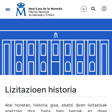
Nabigazioa
Erakutsi/Ezkutatu
Erakutsi/Ezkutatu
Erakutsi/Ezkutatu
Erakutsi/Ezkutatu
Erakutsi/Ezkutatu
Lizitazioen historia
Erakutsi/Ezkutatu
Atal honetan, historia gisa, ebatzi diren lizitazioak
agertzen dira, baita hain berriak ez diren