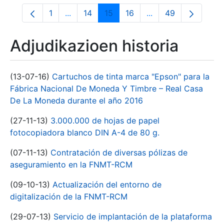
1
...
14
15
16
...
49
Orrialdea
Intermediate Pages Use TAB to navigate.
Orrialdea
Orrialdea
Orrialdea
Intermediate Pages
Orrialdea
Adjudikazioen historia
(13-07-16)
Cartuchos de tinta marca "Epson" para la
Fábrica Nacional De Moneda Y Timbre – Real Casa
De La Moneda durante el año 2016
(27-11-13)
3.000.000 de hojas de papel
fotocopiadora blanco DIN A-4 de 80 g.
(07-11-13)
Contratación de diversas pólizas de
aseguramiento en la FNMT-RCM
(09-10-13)
Actualización del entorno de
digitalización de la FNMT-RCM
(29-07-13)
Servicio de implantación de la plataforma