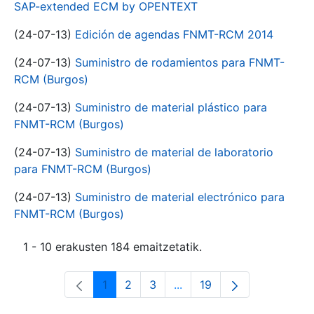
SAP-extended ECM by OPENTEXT
(24-07-13)
Edición de agendas FNMT-RCM 2014
(24-07-13)
Suministro de rodamientos para FNMT-
RCM (Burgos)
(24-07-13)
Suministro de material plástico para
FNMT-RCM (Burgos)
(24-07-13)
Suministro de material de laboratorio
para FNMT-RCM (Burgos)
(24-07-13)
Suministro de material electrónico para
FNMT-RCM (Burgos)
1 - 10 erakusten 184 emaitzetatik.
1
2
3
...
19
Orrialdea
Orrialdea
Orrialdea
Intermediate Pages Use T
Orrialdea