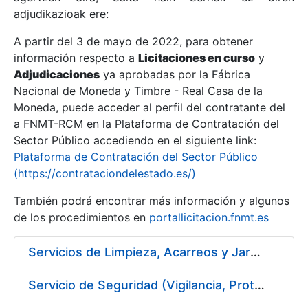
adjudikazioak ere:
A partir del 3 de mayo de 2022, para obtener
Erakutsi/Ezkutatu
información respecto a
Licitaciones en curso
y
Erakutsi/Ezkutatu
Adjudicaciones
ya aprobadas por la Fábrica
Nacional de Moneda y Timbre - Real Casa de la
Erakutsi/Ezkutatu
Moneda, puede acceder al perfil del contratante del
a FNMT-RCM en la Plataforma de Contratación del
Sector Público accediendo en el siguiente link:
Plataforma de Contratación del Sector Público
(https://contrataciondelestado.es/)
También podrá encontrar más información y algunos
de los procedimientos en
portallicitacion.fnmt.es
Servicios de Limpieza, Acarreos y Jardinería para la Fábrica Nacional de Moneda y Timbre – Real Casa de Moneda
Erakutsi/Ezkutatu
Servicio de Seguridad (Vigilancia, Protección y Control) en los Centros de la FNMT-RCM en Madrid