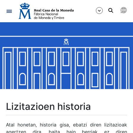
Nabigazioa
Erakutsi/Ezkutatu
Erakutsi/Ezkutatu
Erakutsi/Ezkutatu
Erakutsi/Ezkutatu
Erakutsi/Ezkutatu
Lizitazioen historia
Erakutsi/Ezkutatu
Atal honetan, historia gisa, ebatzi diren lizitazioak
agertzen dira, baita hain berriak ez diren