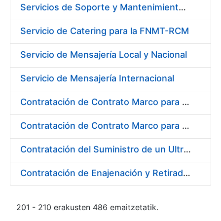
Servicios de Soporte y Mantenimiento de Licencias de Software IBM para Fábrica Nacional de Moneda y Timbre-Real Casa de la Moneda (FNMT-RCM)
Servicio de Catering para la FNMT-RCM
Servicio de Mensajería Local y Nacional
Servicio de Mensajería Internacional
Contratación de Contrato Marco para el Suministro de Material de Electricidad e Iluminación, Bienio 2018-2019
Contratación de Contrato Marco para el Suministro de Material de Transmisiones, Rodamientos y Estanqueidad, Bienio 2018-2019
Contratación del Suministro de un Ultramicrodurómetro
Contratación de Enajenación y Retirada de Recortes Sobrantes y Desperdicios de Papel Impreso y No Impreso durante 2018
201 - 210 erakusten 486 emaitzetatik.