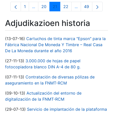
1
...
20
21
22
...
49
Orrialdea
Intermediate Pages Use TAB to navigate.
Orrialdea
Orrialdea
Orrialdea
Intermediate Pages
Orrialdea
Adjudikazioen historia
(13-07-16)
Cartuchos de tinta marca "Epson" para la
Fábrica Nacional De Moneda Y Timbre – Real Casa
De La Moneda durante el año 2016
(27-11-13)
3.000.000 de hojas de papel
fotocopiadora blanco DIN A-4 de 80 g.
(07-11-13)
Contratación de diversas pólizas de
aseguramiento en la FNMT-RCM
(09-10-13)
Actualización del entorno de
digitalización de la FNMT-RCM
(29-07-13)
Servicio de implantación de la plataforma