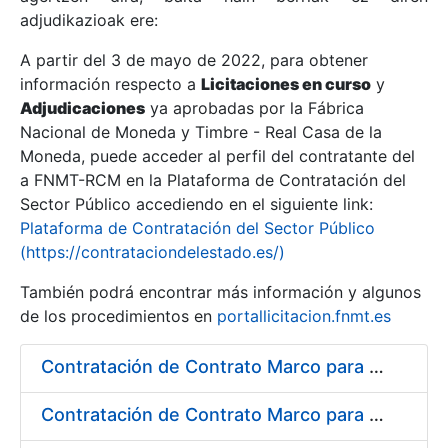
adjudikazioak ere:
A partir del 3 de mayo de 2022, para obtener
Erakutsi/Ezkutatu
información respecto a
Licitaciones en curso
y
Erakutsi/Ezkutatu
Adjudicaciones
ya aprobadas por la Fábrica
Nacional de Moneda y Timbre - Real Casa de la
Erakutsi/Ezkutatu
Moneda, puede acceder al perfil del contratante del
a FNMT-RCM en la Plataforma de Contratación del
Sector Público accediendo en el siguiente link:
Plataforma de Contratación del Sector Público
(https://contrataciondelestado.es/)
También podrá encontrar más información y algunos
de los procedimientos en
portallicitacion.fnmt.es
Contratación de Contrato Marco para el Suministro de Material de Fontanería y Repuestos de Aire Acondicionado, bienio 2018-2019
Erakutsi/Ezkutatu
Contratación de Contrato Marco para el Suministro de Material de Ferretería, Bienio 2018-2019