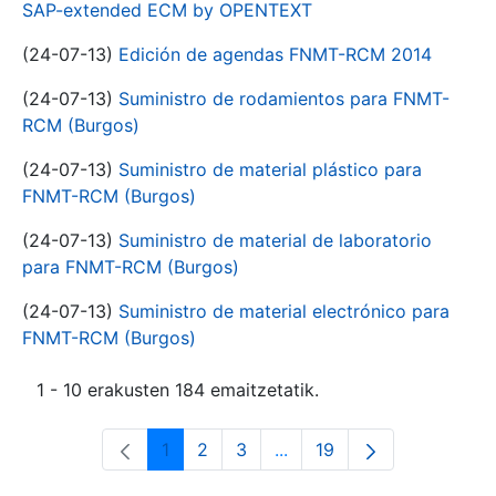
SAP-extended ECM by OPENTEXT
(24-07-13)
Edición de agendas FNMT-RCM 2014
(24-07-13)
Suministro de rodamientos para FNMT-
RCM (Burgos)
(24-07-13)
Suministro de material plástico para
FNMT-RCM (Burgos)
(24-07-13)
Suministro de material de laboratorio
para FNMT-RCM (Burgos)
(24-07-13)
Suministro de material electrónico para
FNMT-RCM (Burgos)
1 - 10 erakusten 184 emaitzetatik.
1
2
3
...
19
Orrialdea
Orrialdea
Orrialdea
Intermediate Pages Use T
Orrialdea