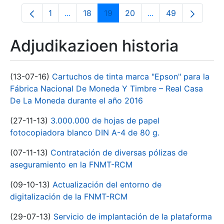
1
...
18
19
20
...
49
Orrialdea
Intermediate Pages Use TAB to navigate.
Orrialdea
Orrialdea
Orrialdea
Intermediate Pages
Orrialdea
Adjudikazioen historia
(13-07-16)
Cartuchos de tinta marca "Epson" para la
Fábrica Nacional De Moneda Y Timbre – Real Casa
De La Moneda durante el año 2016
(27-11-13)
3.000.000 de hojas de papel
fotocopiadora blanco DIN A-4 de 80 g.
(07-11-13)
Contratación de diversas pólizas de
aseguramiento en la FNMT-RCM
(09-10-13)
Actualización del entorno de
digitalización de la FNMT-RCM
(29-07-13)
Servicio de implantación de la plataforma