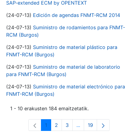
SAP-extended ECM by OPENTEXT
(24-07-13)
Edición de agendas FNMT-RCM 2014
(24-07-13)
Suministro de rodamientos para FNMT-
RCM (Burgos)
(24-07-13)
Suministro de material plástico para
FNMT-RCM (Burgos)
(24-07-13)
Suministro de material de laboratorio
para FNMT-RCM (Burgos)
(24-07-13)
Suministro de material electrónico para
FNMT-RCM (Burgos)
1 - 10 erakusten 184 emaitzetatik.
1
2
3
...
19
Orrialdea
Orrialdea
Orrialdea
Intermediate Pages Use T
Orrialdea