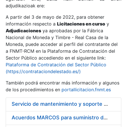
adjudikazioak ere:
A partir del 3 de mayo de 2022, para obtener
Erakutsi/Ezkutatu
información respecto a
Licitaciones en curso
y
Erakutsi/Ezkutatu
Adjudicaciones
ya aprobadas por la Fábrica
Nacional de Moneda y Timbre - Real Casa de la
Erakutsi/Ezkutatu
Moneda, puede acceder al perfil del contratante del
a FNMT-RCM en la Plataforma de Contratación del
Sector Público accediendo en el siguiente link:
Plataforma de Contratación del Sector Público
(https://contrataciondelestado.es/)
También podrá encontrar más información y algunos
de los procedimientos en
portallicitacion.fnmt.es
Servicio de mantenimiento y soporte Sistema SIEM
Erakutsi/Ezkutatu
Acuerdos MARCOS para suministro de material de ferretería