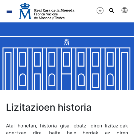
Nabigazioa
Erakutsi/Ezkutatu
Erakutsi/Ezkutatu
Erakutsi/Ezkutatu
Erakutsi/Ezkutatu
Erakutsi/Ezkutatu
Lizitazioen historia
Erakutsi/Ezkutatu
Atal honetan, historia gisa, ebatzi diren lizitazioak
agertzen dira, baita hain berriak ez diren