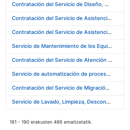
Contratación del Servicio de Diseño, Construcción, Montaje y Desmontaje de Stands para diferentes Ferias y Jornadas Nacionales e Internacionales
Contratación del Servicio de Asistencia Técnica en Obras Menores para Fábrica de Papel
Contratación del Servicio de Asistencia Técnica Mecánica para Fábrica de Papel de Burgos
Servicio de Mantenimiento de los Equipos de Transporte de Cargas y Elevación para Fábrica de Papel
Contratación del Servicio de Atención al Público en la Tienda del Museo Casa de la Moneda, de la Fábrica Nacional de Moneda y Timbre-Real Casa de la Moneda
Servicio de automatización de procesos, de la Fábrica Nacional de Moneda y Timbre-Real Casa de la Moneda
Contratación del Servicio de Migración del Sistema ACSFE a Opentext
Servicio de Lavado, Limpieza, Descontaminación y Desinfección de la Ropa de Trabajo del Personal de la FNMT-RCM
181 - 190 erakusten 486 emaitzetatik.