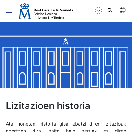
Nabigazioa
Erakutsi/Ezkutatu
Erakutsi/Ezkutatu
Erakutsi/Ezkutatu
Erakutsi/Ezkutatu
Erakutsi/Ezkutatu
Lizitazioen historia
Erakutsi/Ezkutatu
Atal honetan, historia gisa, ebatzi diren lizitazioak
agertzen dira, baita hain berriak ez diren