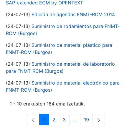
SAP-extended ECM by OPENTEXT
(24-07-13)
Edición de agendas FNMT-RCM 2014
(24-07-13)
Suministro de rodamientos para FNMT-
RCM (Burgos)
(24-07-13)
Suministro de material plástico para
FNMT-RCM (Burgos)
(24-07-13)
Suministro de material de laboratorio
para FNMT-RCM (Burgos)
(24-07-13)
Suministro de material electrónico para
FNMT-RCM (Burgos)
1 - 10 erakusten 184 emaitzetatik.
1
2
3
...
19
Orrialdea
Orrialdea
Orrialdea
Intermediate Pages Use T
Orrialdea