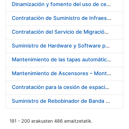
Dinamización y fomento del uso de certificados CERES en Redes Sociales
Contratación de Suministro de Infraestructura para entorno de Preservación de Datos
Contratación del Servicio de Migración del Sistema ACSFE a Opentext
Suministro de Hardware y Software para la Ampliación de la Infraestructura del Área de Digitalización en la FNMT-RCM
Mantenimiento de las tapas automáticas HYGOLET, instaladas en los inodoros de los aseos de la FNMT-RCM, así como el suministro de recambios originales de rollos de plástico
Mantenimiento de Ascensores – Montacargas Instalados en Fábrica de Papel de Burgos
Contratación para la cesión de espacios para la instalación de soportes publicitarios en solar de la FNMT-RCM situado en la confluencia de las calles Cruz del Sur, calle de los Astros y calle del Doctor Esquerdo. Referencia NJ01-2017
Suministro de Rebobinador de Banda de Papel
191 - 200 erakusten 486 emaitzetatik.