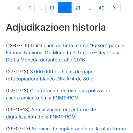
1
...
19
20
21
...
49
Orrialdea
Intermediate Pages Use TAB to navigate.
Orrialdea
Orrialdea
Orrialdea
Intermediate Pages
Orrialdea
Adjudikazioen historia
(13-07-16)
Cartuchos de tinta marca "Epson" para la
Fábrica Nacional De Moneda Y Timbre – Real Casa
De La Moneda durante el año 2016
(27-11-13)
3.000.000 de hojas de papel
fotocopiadora blanco DIN A-4 de 80 g.
(07-11-13)
Contratación de diversas pólizas de
aseguramiento en la FNMT-RCM
(09-10-13)
Actualización del entorno de
digitalización de la FNMT-RCM
(29-07-13)
Servicio de implantación de la plataforma