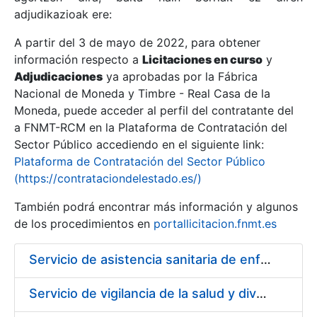
adjudikazioak ere:
A partir del 3 de mayo de 2022, para obtener
Erakutsi/Ezkutatu
información respecto a
Licitaciones en curso
y
Erakutsi/Ezkutatu
Adjudicaciones
ya aprobadas por la Fábrica
Nacional de Moneda y Timbre - Real Casa de la
Erakutsi/Ezkutatu
Moneda, puede acceder al perfil del contratante del
a FNMT-RCM en la Plataforma de Contratación del
Sector Público accediendo en el siguiente link:
Plataforma de Contratación del Sector Público
(https://contrataciondelestado.es/)
También podrá encontrar más información y algunos
de los procedimientos en
portallicitacion.fnmt.es
Servicio de asistencia sanitaria de enfermería de urgencias en la Fábrica Nacional de Moneda y Timbre - Real Casa de la Moneda
Erakutsi/Ezkutatu
Servicio de vigilancia de la salud y diversas actividades preventivas en la Fábrica de Papel de Burgos y actividades sanitarias en el centro de trabajo de Madrid de la Fábrica Nacional de Moneda y Timbre - Real Casa de la Moneda