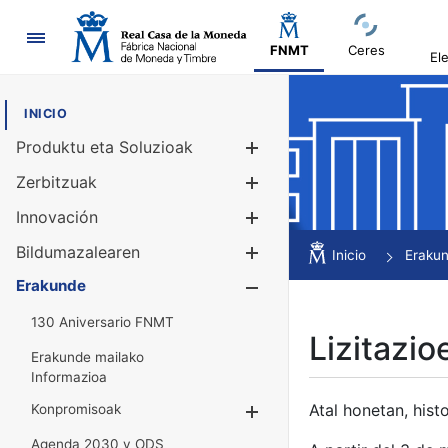
Nabigazioa
FNMT
Ceres
El
INICIO
Produktu eta Soluzioak
Erakutsi/Ezku
Zerbitzuak
Erakutsi/Ezku
Innovación
Erakutsi/Ezku
Bildumazalearen
Erakutsi/Ezku
Inicio
Eraku
Erakunde
Erakutsi/Ezku
130 Aniversario FNMT
Lizitazio
Erakunde mailako
Informazioa
Atal honetan, histo
Konpromisoak
Erakutsi/Ezkuta
Agenda 2030 y ODS