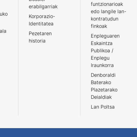
funtzionarioak
erabilgarriak
edo langile lan-
ruko
Korporazio-
kontratudun
Identitatea
finkoak
tala
Pezetaren
Enpleguaren
historia
Eskaintza
Publikoa /
Enplegu
Iraunkorra
Denboraldi
Baterako
Plazetarako
Deialdiak
Lan Poltsa