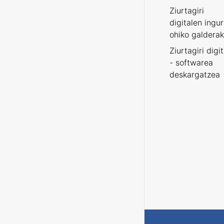
Ziurtagiri
digitalen ingu
ohiko galderak
Ziurtagiri digi
- softwarea
deskargatzea