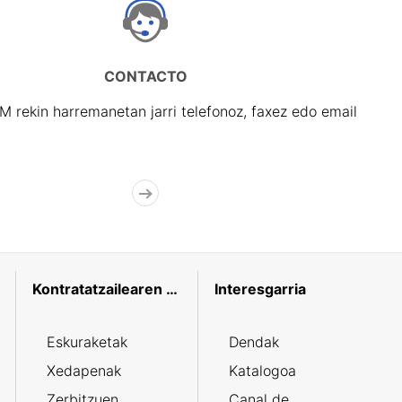
CONTACTO
rekin harremanetan jarri telefonoz, faxez edo email
Kontratatzailearen profila
Interesgarria
Eskuraketak
Dendak
Xedapenak
Katalogoa
Zerbitzuen
Canal de