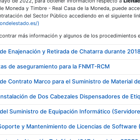
 mayo de 2022, para obtener información respecto a
Licita
de Moneda y Timbre - Real Casa de la Moneda, puede acced
ratación del Sector Público accediendo en el siguiente lin
tu
iondelestado.es/)
tu
ontrar más información y algunos de los procedimientos 
atu
de Enajenación y Retirada de Chatarra durante 201
izas de aseguramiento para la FNMT-RCM
de Contrato Marco para el Suministro de Material de
Instalación de Dos Cabezales Dispensadores de Eti
del Suministro de Equipación Informático (Servidor
tatu