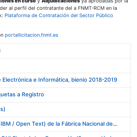
ciones en curso
y
Adjudicaciones
ya aprobadas por la
er al perfil del contratante del a FNMT-RCM en la
k:
Plataforma de Contratación del Sector Público
en
portallicitacion.fnmt.es
8
 Electrónica e Informática, bienio 2018-2019
quetas a Registro
es)
Servicios de Soporte y Mantenimiento de Licencias de Software (IBM / Open Text) de la Fábrica Nacional de Moneda y Timbre-Real Casa de la Moneda