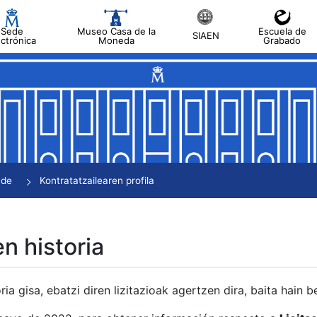
Sede
Museo Casa de la
Escuela de
SIAEN
ectrónica
Moneda
Grabado
tatu
tatu
tatu
tatu
nde
Kontratatzailearen profila
tatu
en historia
ria gisa, ebatzi diren lizitazioak agertzen dira, baita hain 
tu