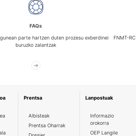
FAQs
gunean parte hartzen duten prozesu exberdinei
FNMT-RCM 
buruzko zalantzak
koa
Prentsa
Lanpostuak
zea
Albisteak
Informazio
orokorra
Prentsa Oharrak
ala
OEP Langile
Dossier