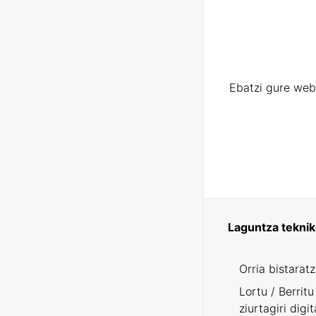
Ebatzi gure web
Laguntza tekni
Orria bistarat
Lortu / Berritu
ziurtagiri digit