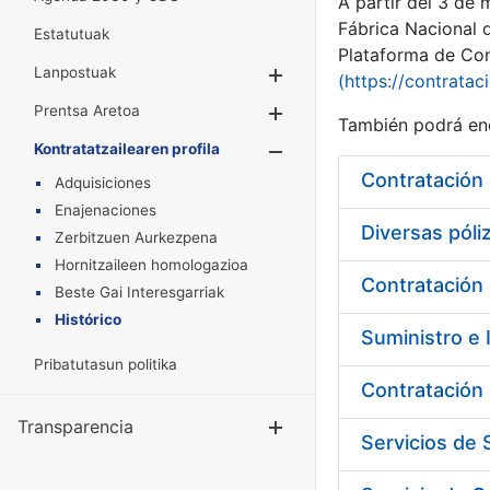
A partir del 3 de
Fábrica Nacional 
Estatutuak
Plataforma de Cont
Lanpostuak
Erakutsi/Ezkuta
(https://contratac
Prentsa Aretoa
Erakutsi/Ezkuta
También podrá enc
Kontratatzailearen profila
Erakutsi/Ezkut
Contratación 
Adquisiciones
Enajenaciones
Diversas pól
Zerbitzuen Aurkezpena
Hornitzaileen homologazioa
Contratación 
Beste Gai Interesgarriak
Histórico
Suministro e 
Pribatutasun politika
Contratación 
Transparencia
Erakutsi/Ezku