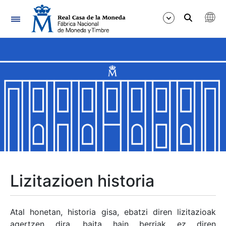
Nabigazioa
Erakutsi/Ezkutatu
Erakutsi/Ezkutatu
Erakutsi/Ezkutatu
Erakutsi/Ezkutatu
Erakutsi/Ezkutatu
Lizitazioen historia
Erakutsi/Ezkutatu
Atal honetan, historia gisa, ebatzi diren lizitazioak
agertzen dira, baita hain berriak ez diren