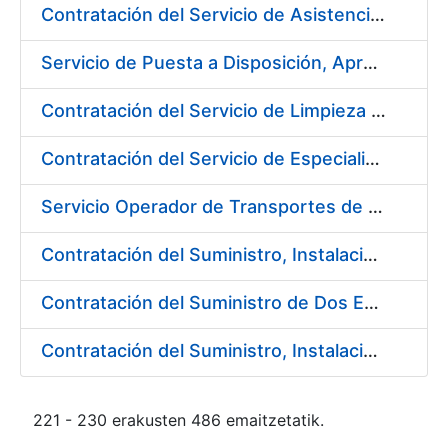
Contratación del Servicio de Asistencia Técnica Ambiental en la Fábrica de Papel de Burgos
Servicio de Puesta a Disposición, Aprovisionamiento y Mantenimiento de Máquinas Expendedoras de Alimentos Sólidos y Bebidas Calientes y Frías
Contratación del Servicio de Limpieza en la FNMT-RCM para el año 2018
Contratación del Servicio de Especialistas Técnicos en Prevención y Extinción de Incendios en los centros de la Fábrica Nacional de Moneda y Timbre – Real Casa de la Moneda
Servicio Operador de Transportes de Seguridad para los diferentes Servicios de Mercancías de la Fábrica Nacional de Moneda y Timbre-Real Casa de la Moneda
Contratación del Suministro, Instalación y Puesta en Marcha de Equipos y Sistemas de Seguridad para el nuevo edificio de la Fábrica de Papel, en Burgos, de la FNMT-RCM
Contratación del Suministro de Dos Enfriadoras de Agua para la Central de Producción EF-3 en la Fábrica Nacional de Moneda y Timbre-Real Casa de la Moneda
Contratación del Suministro, Instalación y Puesta en Marcha de los sistemas de Aire Acondicionado para nueva Máquina de Papel
221 - 230 erakusten 486 emaitzetatik.