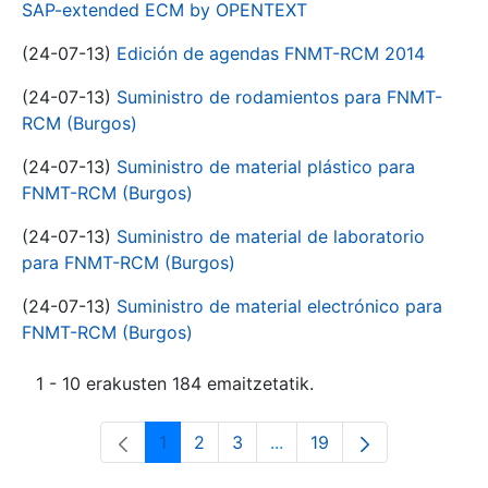
SAP-extended ECM by OPENTEXT
(24-07-13)
Edición de agendas FNMT-RCM 2014
(24-07-13)
Suministro de rodamientos para FNMT-
RCM (Burgos)
(24-07-13)
Suministro de material plástico para
FNMT-RCM (Burgos)
(24-07-13)
Suministro de material de laboratorio
para FNMT-RCM (Burgos)
(24-07-13)
Suministro de material electrónico para
FNMT-RCM (Burgos)
1 - 10 erakusten 184 emaitzetatik.
1
2
3
...
19
Orrialdea
Orrialdea
Orrialdea
Intermediate Pages Use T
Orrialdea