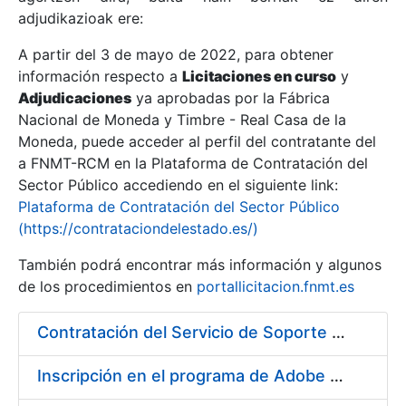
adjudikazioak ere:
A partir del 3 de mayo de 2022, para obtener
Erakutsi/Ezkutatu
información respecto a
Licitaciones en curso
y
Erakutsi/Ezkutatu
Adjudicaciones
ya aprobadas por la Fábrica
Nacional de Moneda y Timbre - Real Casa de la
Erakutsi/Ezkutatu
Moneda, puede acceder al perfil del contratante del
a FNMT-RCM en la Plataforma de Contratación del
Sector Público accediendo en el siguiente link:
Plataforma de Contratación del Sector Público
(https://contrataciondelestado.es/)
También podrá encontrar más información y algunos
de los procedimientos en
portallicitacion.fnmt.es
Contratación del Servicio de Soporte de Sistemas BMC
Erakutsi/Ezkutatu
Inscripción en el programa de Adobe CLP