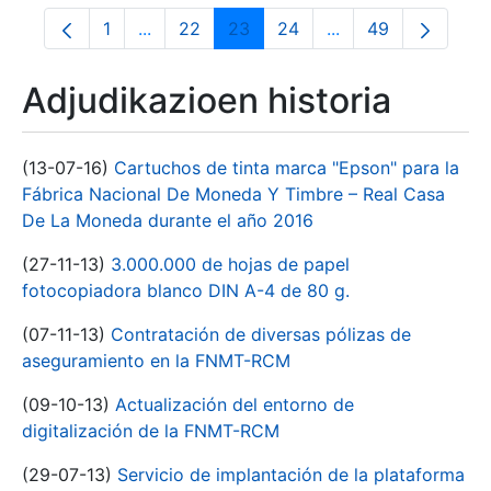
1
...
22
23
24
...
49
Orrialdea
Intermediate Pages Use TAB to navigate.
Orrialdea
Orrialdea
Orrialdea
Intermediate Pages
Orrialdea
Adjudikazioen historia
(13-07-16)
Cartuchos de tinta marca "Epson" para la
Fábrica Nacional De Moneda Y Timbre – Real Casa
De La Moneda durante el año 2016
(27-11-13)
3.000.000 de hojas de papel
fotocopiadora blanco DIN A-4 de 80 g.
(07-11-13)
Contratación de diversas pólizas de
aseguramiento en la FNMT-RCM
(09-10-13)
Actualización del entorno de
digitalización de la FNMT-RCM
(29-07-13)
Servicio de implantación de la plataforma