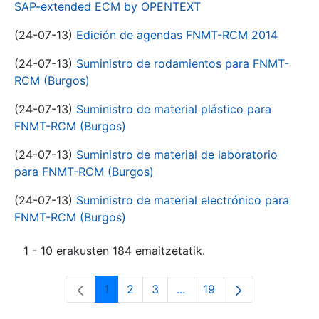
SAP-extended ECM by OPENTEXT
(24-07-13)
Edición de agendas FNMT-RCM 2014
(24-07-13)
Suministro de rodamientos para FNMT-
RCM (Burgos)
(24-07-13)
Suministro de material plástico para
FNMT-RCM (Burgos)
(24-07-13)
Suministro de material de laboratorio
para FNMT-RCM (Burgos)
(24-07-13)
Suministro de material electrónico para
FNMT-RCM (Burgos)
1 - 10 erakusten 184 emaitzetatik.
1
2
3
...
19
Orrialdea
Orrialdea
Orrialdea
Intermediate Pages Use T
Orrialdea