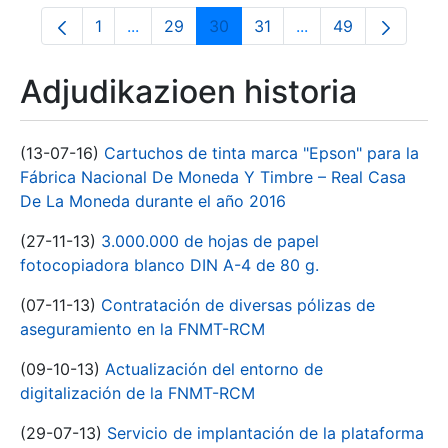
1
...
29
30
31
...
49
Orrialdea
Intermediate Pages Use TAB to navigate.
Orrialdea
Orrialdea
Orrialdea
Intermediate Pages
Orrialdea
Adjudikazioen historia
(13-07-16)
Cartuchos de tinta marca "Epson" para la
Fábrica Nacional De Moneda Y Timbre – Real Casa
De La Moneda durante el año 2016
(27-11-13)
3.000.000 de hojas de papel
fotocopiadora blanco DIN A-4 de 80 g.
(07-11-13)
Contratación de diversas pólizas de
aseguramiento en la FNMT-RCM
(09-10-13)
Actualización del entorno de
digitalización de la FNMT-RCM
(29-07-13)
Servicio de implantación de la plataforma