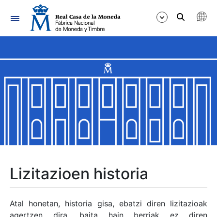
Nabigazioa
Erakutsi/Ezkutatu
Erakutsi/Ezkutatu
Erakutsi/Ezkutatu
Erakutsi/Ezkutatu
Erakutsi/Ezkutatu
Lizitazioen historia
Erakutsi/Ezkutatu
Atal honetan, historia gisa, ebatzi diren lizitazioak
agertzen dira, baita hain berriak ez diren