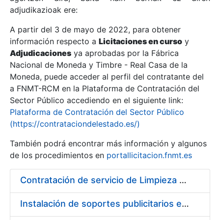
adjudikazioak ere:
A partir del 3 de mayo de 2022, para obtener
Erakutsi/Ezkutatu
información respecto a
Licitaciones en curso
y
Erakutsi/Ezkutatu
Adjudicaciones
ya aprobadas por la Fábrica
Nacional de Moneda y Timbre - Real Casa de la
Erakutsi/Ezkutatu
Moneda, puede acceder al perfil del contratante del
a FNMT-RCM en la Plataforma de Contratación del
Sector Público accediendo en el siguiente link:
Plataforma de Contratación del Sector Público
(https://contrataciondelestado.es/)
También podrá encontrar más información y algunos
de los procedimientos en
portallicitacion.fnmt.es
Contratación de servicio de Limpieza en la Fábrica Nacional de Moneda y Timbre-Real Casa de la Moneda
Erakutsi/Ezkutatu
Instalación de soportes publicitarios en solar de la FNMT-RCM