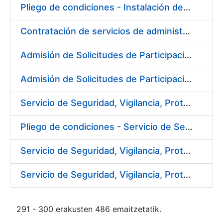
Pliego de condiciones - Instalación de soportes publicitarios en solar de la FNMT-RCM
Contratación de servicios de administración, soporte, mantenimiento y help desk, de los sistemas SAP implantados en la FNMT-RCM
Admisión de Solicitudes de Participación - Ref. PR01/1003/2016
Admisión de Solicitudes de Participación - Ref. PR02/1003/2016
Servicio de Seguridad, Vigilancia, Protección y Control en los centros de la FNMT-RCM en Burgos.
Pliego de condiciones - Servicio de Seguridad, Vigilancia, Protección y Control en los centros de la FNMT-RCM en Burgos
Servicio de Seguridad, Vigilancia, Protección y Control en los centros de la FNMT-RCM en Madrid
Servicio de Seguridad, Vigilancia, Protección y Control en los centros de la FNMT-RCM en Madrid
291 - 300 erakusten 486 emaitzetatik.