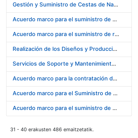
Gestión y Suministro de Cestas de Navidad para los trabajadores de la Fábrica Nacional de Moneda y Timbre-Real Casa de la Moneda (FNMT-RCM) para el año 2021
Acuerdo marco para el suministro de material de transmisiones de potencia, rodamientos, estanqueidad e hidráulica
Acuerdo marco para el suministro de repuestos específicos de maquinaria
Realización de los Diseños y Producción del Material Gráfico, en sus diferentes formatos y dispositivos, para la correcta comunicación, tanto interna como externa, de la entidad pública empresarial, Fábrica Nacional de Moneda y Timbre-Real Casa de la Moneda (FNMT-RCM)
Servicios de Soporte y Mantenimiento Integral (correctivo, preventivo, evolutivo) del Sistema de Gestión del Ciclo de Vida de las Aplicaciones en el Área de Desarrollo de CERES
Acuerdo marco para la contratación del suministro de material de informática para equipos de producción
Acuerdo marco para el Suministro de Consumibles Informáticos
Acuerdo marco para el suministro de material de filtración
31 - 40 erakusten 486 emaitzetatik.