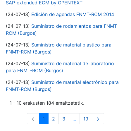
SAP-extended ECM by OPENTEXT
(24-07-13)
Edición de agendas FNMT-RCM 2014
(24-07-13)
Suministro de rodamientos para FNMT-
RCM (Burgos)
(24-07-13)
Suministro de material plástico para
FNMT-RCM (Burgos)
(24-07-13)
Suministro de material de laboratorio
para FNMT-RCM (Burgos)
(24-07-13)
Suministro de material electrónico para
FNMT-RCM (Burgos)
1 - 10 erakusten 184 emaitzetatik.
1
2
3
...
19
Orrialdea
Orrialdea
Orrialdea
Intermediate Pages Use T
Orrialdea