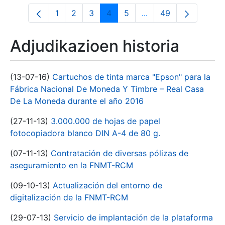
1
2
3
4
5
...
49
Orrialdea
Orrialdea
Orrialdea
Orrialdea
Orrialdea
Intermediate Pages U
Orrialdea
Adjudikazioen historia
(13-07-16)
Cartuchos de tinta marca "Epson" para la
Fábrica Nacional De Moneda Y Timbre – Real Casa
De La Moneda durante el año 2016
(27-11-13)
3.000.000 de hojas de papel
fotocopiadora blanco DIN A-4 de 80 g.
(07-11-13)
Contratación de diversas pólizas de
aseguramiento en la FNMT-RCM
(09-10-13)
Actualización del entorno de
digitalización de la FNMT-RCM
(29-07-13)
Servicio de implantación de la plataforma