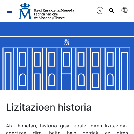
Nabigazioa
Erakutsi/Ezkutatu
Erakutsi/Ezkutatu
Erakutsi/Ezkutatu
Erakutsi/Ezkutatu
Erakutsi/Ezkutatu
Lizitazioen historia
Erakutsi/Ezkutatu
Atal honetan, historia gisa, ebatzi diren lizitazioak
agertzen dira, baita hain berriak ez diren