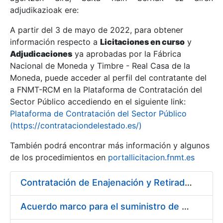
adjudikazioak ere:
A partir del 3 de mayo de 2022, para obtener
Erakutsi/Ezkutatu
información respecto a
Licitaciones en curso
y
Erakutsi/Ezkutatu
Adjudicaciones
ya aprobadas por la Fábrica
Nacional de Moneda y Timbre - Real Casa de la
Erakutsi/Ezkutatu
Moneda, puede acceder al perfil del contratante del
a FNMT-RCM en la Plataforma de Contratación del
Sector Público accediendo en el siguiente link:
Plataforma de Contratación del Sector Público
(https://contrataciondelestado.es/)
También podrá encontrar más información y algunos
de los procedimientos en
portallicitacion.fnmt.es
Contratación de Enajenación y Retirada de Chatarra de Hierro, Acero y Chapa de la RCM-FNMT
Erakutsi/Ezkutatu
Acuerdo marco para el suministro de material de electricidad para la FNMT RCM en su sede de Madrid