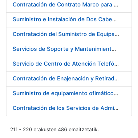
Contratación de Contrato Marco para el Suministro de Material de Electrónica e Informática, bienio 2018-2019
Suministro e Instalación de Dos Cabezales Dispensadores de Etiquetas a Registro
Contratación del Suministro de Equipación Informático (Servidores)
Servicios de Soporte y Mantenimiento de Licencias de Software (IBM / Open Text) de la Fábrica Nacional de Moneda y Timbre-Real Casa de la Moneda
Servicio de Centro de Atención Telefónica/CAT (servicios CERES, DNI Electrónico, Revocación/Suspensión/Cancelación de Certificados, Devolución de Certificados y Servicio de Notificaciones Electrónicas–SNE) de FNMT-RCM
Contratación de Enajenación y Retirada de Residuos de PVC y Plásticos durante 2018
Suministro de equipamiento ofimático para la FNMT-RCM
Contratación de los Servicios de Administración, Soporte, Mantenimiento y Help Desk de la Infraestructura de la FNMT-RCM
211 - 220 erakusten 486 emaitzetatik.