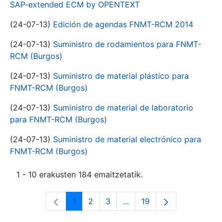
SAP-extended ECM by OPENTEXT
(24-07-13)
Edición de agendas FNMT-RCM 2014
(24-07-13)
Suministro de rodamientos para FNMT-
RCM (Burgos)
(24-07-13)
Suministro de material plástico para
FNMT-RCM (Burgos)
(24-07-13)
Suministro de material de laboratorio
para FNMT-RCM (Burgos)
(24-07-13)
Suministro de material electrónico para
FNMT-RCM (Burgos)
1 - 10 erakusten 184 emaitzetatik.
1
2
3
...
19
Orrialdea
Orrialdea
Orrialdea
Intermediate Pages Use T
Orrialdea