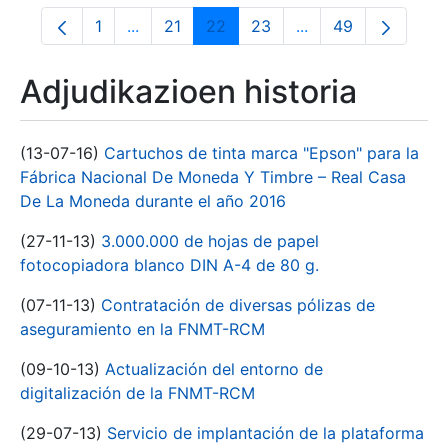
1
...
21
22
23
...
49
Orrialdea
Intermediate Pages Use TAB to navigate.
Orrialdea
Orrialdea
Orrialdea
Intermediate Pages
Orrialdea
Adjudikazioen historia
(13-07-16)
Cartuchos de tinta marca "Epson" para la
Fábrica Nacional De Moneda Y Timbre – Real Casa
De La Moneda durante el año 2016
(27-11-13)
3.000.000 de hojas de papel
fotocopiadora blanco DIN A-4 de 80 g.
(07-11-13)
Contratación de diversas pólizas de
aseguramiento en la FNMT-RCM
(09-10-13)
Actualización del entorno de
digitalización de la FNMT-RCM
(29-07-13)
Servicio de implantación de la plataforma