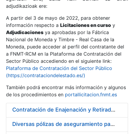
adjudikazioak ere:
A partir del 3 de mayo de 2022, para obtener
Erakutsi/Ezkutatu
información respecto a
Licitaciones en curso
y
Erakutsi/Ezkutatu
Adjudicaciones
ya aprobadas por la Fábrica
Nacional de Moneda y Timbre - Real Casa de la
Erakutsi/Ezkutatu
Moneda, puede acceder al perfil del contratante del
a FNMT-RCM en la Plataforma de Contratación del
Sector Público accediendo en el siguiente link:
Plataforma de Contratación del Sector Público
(https://contrataciondelestado.es/)
También podrá encontrar más información y algunos
de los procedimientos en
portallicitacion.fnmt.es
Contratación de Enajenación y Retirada de Chatarra durante 2018
Erakutsi/Ezkutatu
Diversas pólizas de aseguramiento para la FNMT-RCM