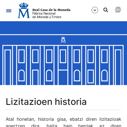
Nabigazioa
Erakutsi/Ezkutatu
Erakutsi/Ezkutatu
Erakutsi/Ezkutatu
Erakutsi/Ezkutatu
Erakutsi/Ezkutatu
Lizitazioen historia
Erakutsi/Ezkutatu
Atal honetan, historia gisa, ebatzi diren lizitazioak
agertzen dira, baita hain berriak ez diren