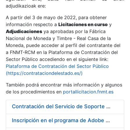
adjudikazioak ere:
A partir del 3 de mayo de 2022, para obtener
Erakutsi/Ezkutatu
información respecto a
Licitaciones en curso
y
Erakutsi/Ezkutatu
Adjudicaciones
ya aprobadas por la Fábrica
Nacional de Moneda y Timbre - Real Casa de la
Erakutsi/Ezkutatu
Moneda, puede acceder al perfil del contratante del
a FNMT-RCM en la Plataforma de Contratación del
Sector Público accediendo en el siguiente link:
Plataforma de Contratación del Sector Público
(https://contrataciondelestado.es/)
También podrá encontrar más información y algunos
de los procedimientos en
portallicitacion.fnmt.es
Contratación del Servicio de Soporte de Sistemas BMC
Erakutsi/Ezkutatu
Inscripción en el programa de Adobe CLP