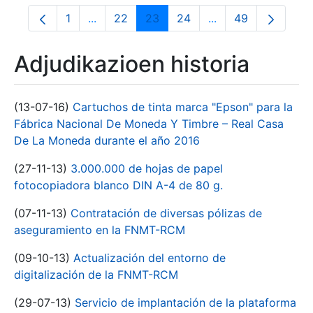
1
...
22
23
24
...
49
Orrialdea
Intermediate Pages Use TAB to navigate.
Orrialdea
Orrialdea
Orrialdea
Intermediate Pages
Orrialdea
Adjudikazioen historia
(13-07-16)
Cartuchos de tinta marca "Epson" para la
Fábrica Nacional De Moneda Y Timbre – Real Casa
De La Moneda durante el año 2016
(27-11-13)
3.000.000 de hojas de papel
fotocopiadora blanco DIN A-4 de 80 g.
(07-11-13)
Contratación de diversas pólizas de
aseguramiento en la FNMT-RCM
(09-10-13)
Actualización del entorno de
digitalización de la FNMT-RCM
(29-07-13)
Servicio de implantación de la plataforma