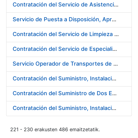
Contratación del Servicio de Asistencia Técnica Ambiental en la Fábrica de Papel de Burgos
Servicio de Puesta a Disposición, Aprovisionamiento y Mantenimiento de Máquinas Expendedoras de Alimentos Sólidos y Bebidas Calientes y Frías
Contratación del Servicio de Limpieza en la FNMT-RCM para el año 2018
Contratación del Servicio de Especialistas Técnicos en Prevención y Extinción de Incendios en los centros de la Fábrica Nacional de Moneda y Timbre – Real Casa de la Moneda
Servicio Operador de Transportes de Seguridad para los diferentes Servicios de Mercancías de la Fábrica Nacional de Moneda y Timbre-Real Casa de la Moneda
Contratación del Suministro, Instalación y Puesta en Marcha de Equipos y Sistemas de Seguridad para el nuevo edificio de la Fábrica de Papel, en Burgos, de la FNMT-RCM
Contratación del Suministro de Dos Enfriadoras de Agua para la Central de Producción EF-3 en la Fábrica Nacional de Moneda y Timbre-Real Casa de la Moneda
Contratación del Suministro, Instalación y Puesta en Marcha de los sistemas de Aire Acondicionado para nueva Máquina de Papel
221 - 230 erakusten 486 emaitzetatik.