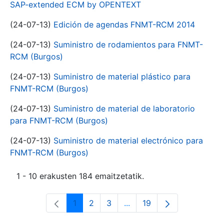
SAP-extended ECM by OPENTEXT
(24-07-13)
Edición de agendas FNMT-RCM 2014
(24-07-13)
Suministro de rodamientos para FNMT-
RCM (Burgos)
(24-07-13)
Suministro de material plástico para
FNMT-RCM (Burgos)
(24-07-13)
Suministro de material de laboratorio
para FNMT-RCM (Burgos)
(24-07-13)
Suministro de material electrónico para
FNMT-RCM (Burgos)
1 - 10 erakusten 184 emaitzetatik.
1
2
3
...
19
Orrialdea
Orrialdea
Orrialdea
Intermediate Pages Use T
Orrialdea