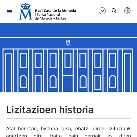
Nabigazioa
Erakutsi/Ezkutatu
Erakutsi/Ezkutatu
Erakutsi/Ezkutatu
Erakutsi/Ezkutatu
Erakutsi/Ezkutatu
Lizitazioen historia
Erakutsi/Ezkutatu
Atal honetan, historia gisa, ebatzi diren lizitazioak
agertzen dira, baita hain berriak ez diren