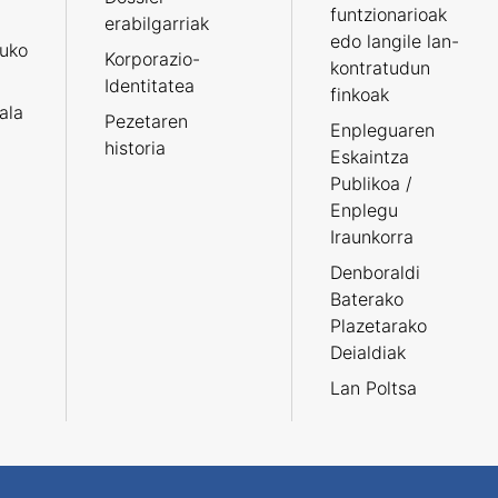
funtzionarioak
erabilgarriak
edo langile lan-
ruko
Korporazio-
kontratudun
Identitatea
finkoak
tala
Pezetaren
Enpleguaren
historia
Eskaintza
Publikoa /
Enplegu
Iraunkorra
Denboraldi
Baterako
Plazetarako
Deialdiak
Lan Poltsa