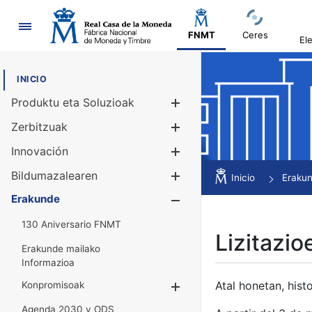
Nabigazioa
FNMT
Ceres
El
INICIO
Produktu eta Soluzioak
Erakutsi/Ezku
Zerbitzuak
Erakutsi/Ezku
Innovación
Erakutsi/Ezku
Bildumazalearen
Erakutsi/Ezku
Inicio
Eraku
Erakunde
Erakutsi/Ezku
130 Aniversario FNMT
Lizitazio
Erakunde mailako
Informazioa
Atal honetan, histo
Konpromisoak
Erakutsi/Ezkuta
Agenda 2030 y ODS