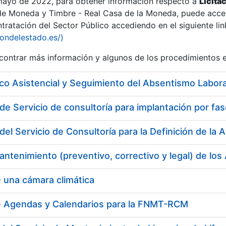
 mayo de 2022, para obtener información respecto a
Licita
de Moneda y Timbre - Real Casa de la Moneda, puede acced
ratación del Sector Público accediendo en el siguiente lin
tu
iondelestado.es/)
tu
ontrar más información y algunos de los procedimientos 
atu
co Asistencial y Seguimiento del Absentismo Labora
del Servicio de Consultoría para la Definición de l
 una cámara climática
tatu
e Agendas y Calendarios para la FNMT-RCM