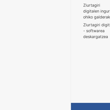
Ziurtagiri
digitalen ingu
ohiko galderak
Ziurtagiri digi
- softwarea
deskargatzea