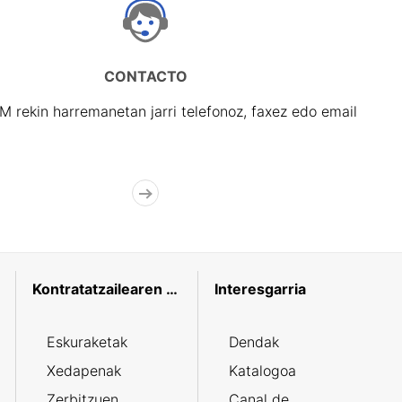
CONTACTO
rekin harremanetan jarri telefonoz, faxez edo email
Kontratatzailearen profila
Interesgarria
Eskuraketak
Dendak
Xedapenak
Katalogoa
Zerbitzuen
Canal de