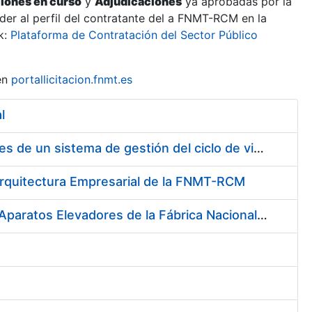
ciones en curso
y
Adjudicaciones
ya aprobadas por la
er al perfil del contratante del a FNMT-RCM en la
k:
Plataforma de Contratación del Sector Público
en
portallicitacion.fnmt.es
l
Contratación de Servicio de consultoría para implantación por fases de un sistema de gestión del ciclo de vida de las aplicaciones en el área de desarrollo de CERES (Fase 1).
a Arquitectura Empresarial de la FNMT-RCM
Servicio de Mantenimiento (preventivo, correctivo y legal) de los Aparatos Elevadores de la Fábrica Nacional de Moneda y Timbre-Real Casa de la Moneda, en Madrid.