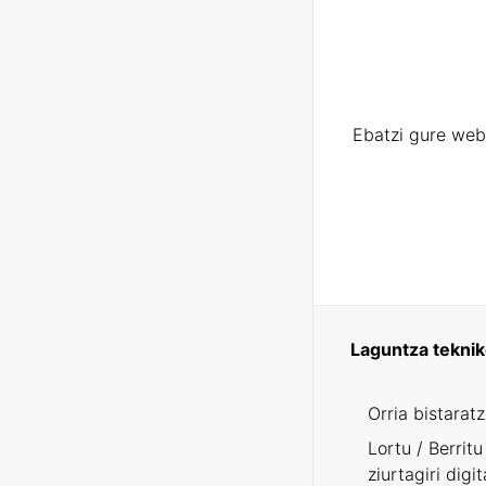
Ebatzi gure web
Laguntza tekni
Orria bistarat
Lortu / Berritu
ziurtagiri digit