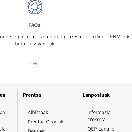
FAQs
gunean parte hartzen duten prozesu exberdinei
FNMT-RCM 
buruzko zalantzak
koa
Prentsa
Lanpostuak
zea
Albisteak
Informazio
orokorra
Prentsa Oharrak
ala
OEP Langile
Dossier