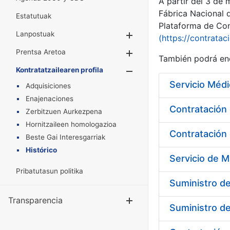
A partir del 3 de
Fábrica Nacional 
Estatutuak
Plataforma de Cont
Lanpostuak
Erakutsi/Ezkuta
(https://contratac
Prentsa Aretoa
Erakutsi/Ezkuta
También podrá enc
Kontratatzailearen profila
Erakutsi/Ezkut
Servicio Médi
Adquisiciones
Enajenaciones
Zerbitzuen Aurkezpena
Hornitzaileen homologazioa
Contratación 
Beste Gai Interesgarriak
Histórico
Pribatutasun politika
Suministro de
Transparencia
Erakutsi/Ezku
Suministro d