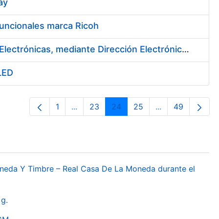
ay
funcionales marca Ricoh
Contratación de un Sistema de Notificaciones y Comunicaciones Electrónicas, mediante Dirección Electrónica Habilitada
 LED
1
...
23
24
25
...
49
Orrialdea
Intermediate Pages Use TAB to navigat
Orrialdea
Orrialdea
Orrialdea
Intermediate Pa
Orrialdea
oneda Y Timbre – Real Casa De La Moneda durante el
g.