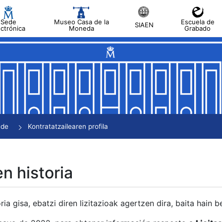
Sede
Museo Casa de la
Escuela de
SIAEN
ectrónica
Moneda
Grabado
tatu
tatu
tatu
tatu
nde
Kontratatzailearen profila
tatu
en historia
ria gisa, ebatzi diren lizitazioak agertzen dira, baita hain 
tu