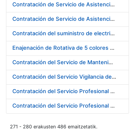
Contratación de Servicio de Asistencia Técnica Mecánica en la Fábrica de Papel de Burgos durante el año 2017
Contratación de Servicio de Asistencia Técnica Obras Civiles en la Fábrica de Papel de Burgos durante el año 2017
Contratación del suministro de electricidad a los diferentes centros de trabajo de la FNMT-RCM
Enajenación de Rotativa de 5 colores Goebel Optiforma FRR-520
Contratación del Servicio de Mantenimiento y Soporte 8X5 para productos y desarrollos ReadSoft y productos Windows para el entorno de Digitalización 2017
Contratación del Servicio Vigilancia de la Salud y Diversas Actividades Preventivas en la Fábrica de Papel de Burgos y Actividades Sanitarias en los Centros de Trabajo de Madrid, de la FNMT-RCM
Contratación del Servicio Profesional de Asesoramiento Jurídico
Contratación del Servicio Profesional de Defensa y Representación Jurídico Laboral
271 - 280 erakusten 486 emaitzetatik.