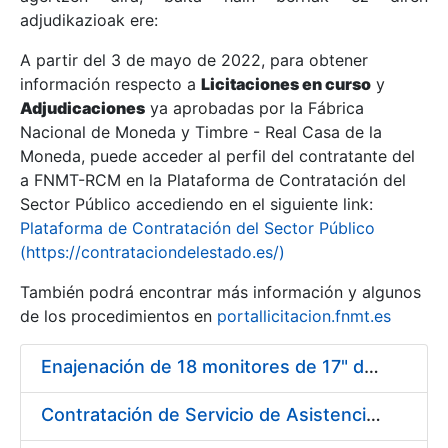
adjudikazioak ere:
A partir del 3 de mayo de 2022, para obtener
Erakutsi/Ezkutatu
información respecto a
Licitaciones en curso
y
Erakutsi/Ezkutatu
Adjudicaciones
ya aprobadas por la Fábrica
Nacional de Moneda y Timbre - Real Casa de la
Erakutsi/Ezkutatu
Moneda, puede acceder al perfil del contratante del
a FNMT-RCM en la Plataforma de Contratación del
Sector Público accediendo en el siguiente link:
Plataforma de Contratación del Sector Público
(https://contrataciondelestado.es/)
También podrá encontrar más información y algunos
de los procedimientos en
portallicitacion.fnmt.es
Enajenación de 18 monitores de 17" de distintos fabricantes
Erakutsi/Ezkutatu
Contratación de Servicio de Asistencia Técnica Eléctrica en la Fábrica de Papel de Burgos durante el año 2017