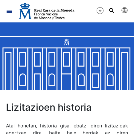
Nabigazioa
Erakutsi/Ezkutatu
Erakutsi/Ezkutatu
Erakutsi/Ezkutatu
Erakutsi/Ezkutatu
Erakutsi/Ezkutatu
Lizitazioen historia
Erakutsi/Ezkutatu
Atal honetan, historia gisa, ebatzi diren lizitazioak
agertzen dira, baita hain berriak ez diren