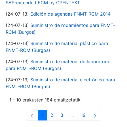
SAP-extended ECM by OPENTEXT
(24-07-13)
Edición de agendas FNMT-RCM 2014
(24-07-13)
Suministro de rodamientos para FNMT-
RCM (Burgos)
(24-07-13)
Suministro de material plástico para
FNMT-RCM (Burgos)
(24-07-13)
Suministro de material de laboratorio
para FNMT-RCM (Burgos)
(24-07-13)
Suministro de material electrónico para
FNMT-RCM (Burgos)
1 - 10 erakusten 184 emaitzetatik.
1
2
3
...
19
Orrialdea
Orrialdea
Orrialdea
Intermediate Pages Use T
Orrialdea