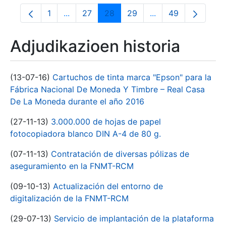
1
...
27
28
29
...
49
Orrialdea
Intermediate Pages Use TAB to navigate.
Orrialdea
Orrialdea
Orrialdea
Intermediate Pages
Orrialdea
Adjudikazioen historia
(13-07-16)
Cartuchos de tinta marca "Epson" para la
Fábrica Nacional De Moneda Y Timbre – Real Casa
De La Moneda durante el año 2016
(27-11-13)
3.000.000 de hojas de papel
fotocopiadora blanco DIN A-4 de 80 g.
(07-11-13)
Contratación de diversas pólizas de
aseguramiento en la FNMT-RCM
(09-10-13)
Actualización del entorno de
digitalización de la FNMT-RCM
(29-07-13)
Servicio de implantación de la plataforma