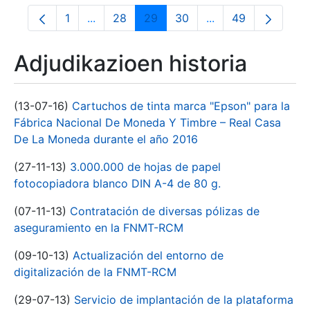
1
...
28
29
30
...
49
Orrialdea
Intermediate Pages Use TAB to navigate.
Orrialdea
Orrialdea
Orrialdea
Intermediate Pages
Orrialdea
Adjudikazioen historia
(13-07-16)
Cartuchos de tinta marca "Epson" para la
Fábrica Nacional De Moneda Y Timbre – Real Casa
De La Moneda durante el año 2016
(27-11-13)
3.000.000 de hojas de papel
fotocopiadora blanco DIN A-4 de 80 g.
(07-11-13)
Contratación de diversas pólizas de
aseguramiento en la FNMT-RCM
(09-10-13)
Actualización del entorno de
digitalización de la FNMT-RCM
(29-07-13)
Servicio de implantación de la plataforma