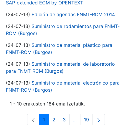
SAP-extended ECM by OPENTEXT
(24-07-13)
Edición de agendas FNMT-RCM 2014
(24-07-13)
Suministro de rodamientos para FNMT-
RCM (Burgos)
(24-07-13)
Suministro de material plástico para
FNMT-RCM (Burgos)
(24-07-13)
Suministro de material de laboratorio
para FNMT-RCM (Burgos)
(24-07-13)
Suministro de material electrónico para
FNMT-RCM (Burgos)
1 - 10 erakusten 184 emaitzetatik.
1
2
3
...
19
Orrialdea
Orrialdea
Orrialdea
Intermediate Pages Use T
Orrialdea