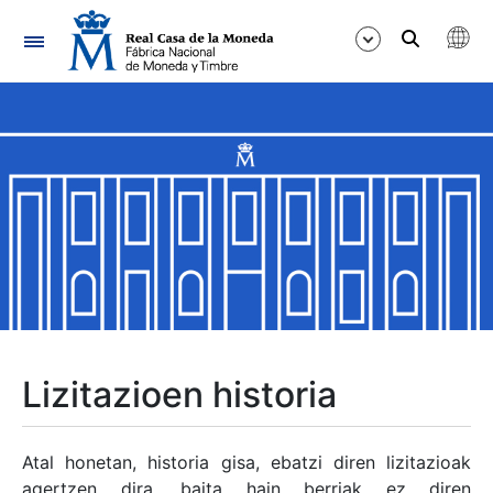
Nabigazioa
Erakutsi/Ezkutatu
Erakutsi/Ezkutatu
Erakutsi/Ezkutatu
Erakutsi/Ezkutatu
Erakutsi/Ezkutatu
Lizitazioen historia
Erakutsi/Ezkutatu
Atal honetan, historia gisa, ebatzi diren lizitazioak
agertzen dira, baita hain berriak ez diren