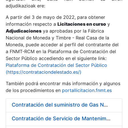
adjudikazioak ere:
A partir del 3 de mayo de 2022, para obtener
Erakutsi/Ezkutatu
información respecto a
Licitaciones en curso
y
Erakutsi/Ezkutatu
Adjudicaciones
ya aprobadas por la Fábrica
Nacional de Moneda y Timbre - Real Casa de la
Erakutsi/Ezkutatu
Moneda, puede acceder al perfil del contratante del
a FNMT-RCM en la Plataforma de Contratación del
Sector Público accediendo en el siguiente link:
Plataforma de Contratación del Sector Público
(https://contrataciondelestado.es/)
También podrá encontrar más información y algunos
de los procedimientos en
portallicitacion.fnmt.es
Contratación del suministro de Gas Natural a los diferentes centros de trabajo de la FNMT-RCM
Erakutsi/Ezkutatu
Contratación de Servicio de Mantenimiento y Conservación de Plantas y Flores en los Centros de la FNMT-RCM