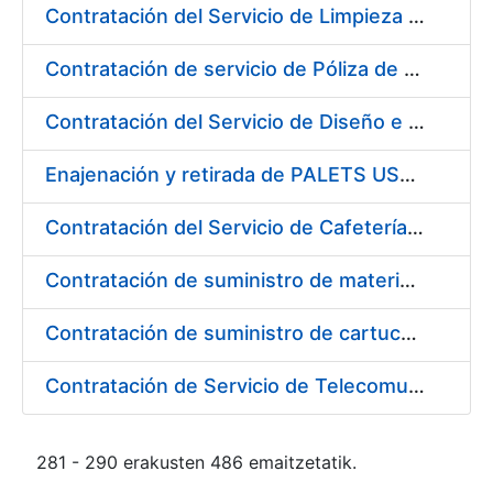
Contratación del Servicio de Limpieza en la Fábrica de Papel de Seguridad de Burgos de la FNMT-RCM
Contratación de servicio de Póliza de Seguro Colectivo de Asistencia Sanitaria
Contratación del Servicio de Diseño e Implantación de la Tienda Virtual de la FNMT-RCM
Enajenación y retirada de PALETS USADOS durante 2017
Contratación del Servicio de Cafetería-Restaurante en la Sede Central de la FNMT-RCM en Madrid
Contratación de suministro de materiales para dotar de redundancia los equipos informáticos de la FNMT-RCM
Contratación de suministro de cartuchos de tinta marca "EPSON"
Contratación de Servicio de Telecomunicaciones en la Fábrica Nacional de Moneda y Timbre-Real Casa de la Moneda
281 - 290 erakusten 486 emaitzetatik.