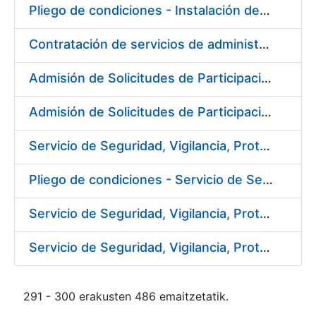
Pliego de condiciones - Instalación de soportes publicitarios en solar de la FNMT-RCM
Contratación de servicios de administración, soporte, mantenimiento y help desk, de los sistemas SAP implantados en la FNMT-RCM
Admisión de Solicitudes de Participación - Ref. PR01/1003/2016
Admisión de Solicitudes de Participación - Ref. PR02/1003/2016
Servicio de Seguridad, Vigilancia, Protección y Control en los centros de la FNMT-RCM en Burgos.
Pliego de condiciones - Servicio de Seguridad, Vigilancia, Protección y Control en los centros de la FNMT-RCM en Burgos
Servicio de Seguridad, Vigilancia, Protección y Control en los centros de la FNMT-RCM en Madrid
Servicio de Seguridad, Vigilancia, Protección y Control en los centros de la FNMT-RCM en Madrid
291 - 300 erakusten 486 emaitzetatik.