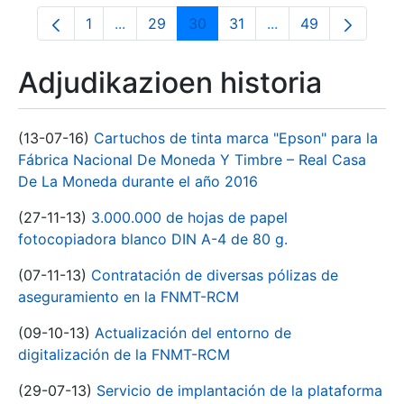
1
...
29
30
31
...
49
Orrialdea
Intermediate Pages Use TAB to navigate.
Orrialdea
Orrialdea
Orrialdea
Intermediate Pages
Orrialdea
Adjudikazioen historia
(13-07-16)
Cartuchos de tinta marca "Epson" para la
Fábrica Nacional De Moneda Y Timbre – Real Casa
De La Moneda durante el año 2016
(27-11-13)
3.000.000 de hojas de papel
fotocopiadora blanco DIN A-4 de 80 g.
(07-11-13)
Contratación de diversas pólizas de
aseguramiento en la FNMT-RCM
(09-10-13)
Actualización del entorno de
digitalización de la FNMT-RCM
(29-07-13)
Servicio de implantación de la plataforma