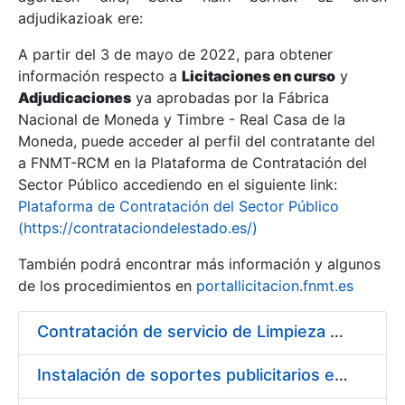
adjudikazioak ere:
A partir del 3 de mayo de 2022, para obtener
Erakutsi/Ezkutatu
información respecto a
Licitaciones en curso
y
Erakutsi/Ezkutatu
Adjudicaciones
ya aprobadas por la Fábrica
Nacional de Moneda y Timbre - Real Casa de la
Erakutsi/Ezkutatu
Moneda, puede acceder al perfil del contratante del
a FNMT-RCM en la Plataforma de Contratación del
Sector Público accediendo en el siguiente link:
Plataforma de Contratación del Sector Público
(https://contrataciondelestado.es/)
También podrá encontrar más información y algunos
de los procedimientos en
portallicitacion.fnmt.es
Contratación de servicio de Limpieza en la Fábrica Nacional de Moneda y Timbre-Real Casa de la Moneda
Erakutsi/Ezkutatu
Instalación de soportes publicitarios en solar de la FNMT-RCM