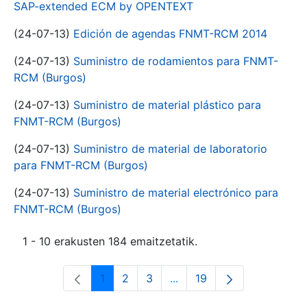
SAP-extended ECM by OPENTEXT
(24-07-13)
Edición de agendas FNMT-RCM 2014
(24-07-13)
Suministro de rodamientos para FNMT-
RCM (Burgos)
(24-07-13)
Suministro de material plástico para
FNMT-RCM (Burgos)
(24-07-13)
Suministro de material de laboratorio
para FNMT-RCM (Burgos)
(24-07-13)
Suministro de material electrónico para
FNMT-RCM (Burgos)
1 - 10 erakusten 184 emaitzetatik.
1
2
3
...
19
Orrialdea
Orrialdea
Orrialdea
Intermediate Pages Use T
Orrialdea