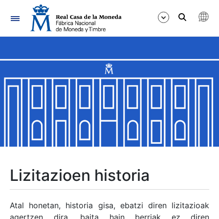
Nabigazioa
Erakutsi/Ezkutatu
Erakutsi/Ezkutatu
Erakutsi/Ezkutatu
Erakutsi/Ezkutatu
Erakutsi/Ezkutatu
Lizitazioen historia
Erakutsi/Ezkutatu
Atal honetan, historia gisa, ebatzi diren lizitazioak
agertzen dira, baita hain berriak ez diren