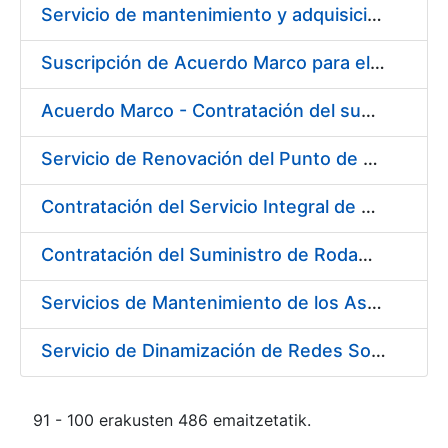
Servicio de mantenimiento y adquisición de las tapas automáticas HYGOLET instaladas en la FNMT-RCM de Madrid, y el suministro de rollos de plásticos originales
Suscripción de Acuerdo Marco para el Suministro de Material de Ferretería para la Entidad Pública Empresarial Fábrica Nacional de Moneda y Timbre-Real Casa de la Moneda (FNMT-RCM)
Acuerdo Marco - Contratación del suministro de Material de Electricidad para la Fábrica de papel de Burgos. PA AM /FP/004/2020-2021
Servicio de Renovación del Punto de Venta de la Tienda del Museo de la FNMT-RCM
Contratación del Servicio Integral de Cardioprotección para sus Sedes de Madrid y Burgos
Contratación del Suministro de Rodamientos y Material de Transmisiones para la Fábrica Nacional de Moneda y Timbre - Real Casa de la Moneda
Servicios de Mantenimiento de los Ascensores, Montacargas y Plataformas de Minusválidos instalados en la Fábrica de Papel de Burgos
Servicio de Dinamización de Redes Sociales
91 - 100 erakusten 486 emaitzetatik.