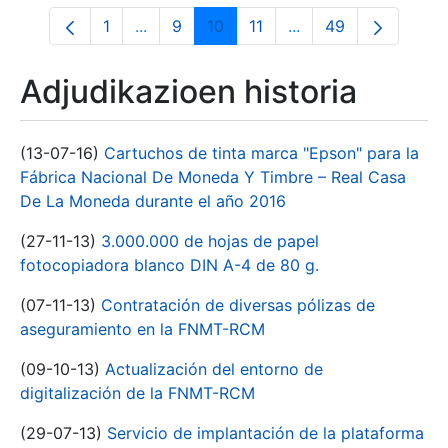
1
...
9
10
11
...
49
Orrialdea
Intermediate Pages Use TAB to navigate
Orrialdea
Orrialdea
Orrialdea
Intermediate Pages 
Orrialdea
Adjudikazioen historia
(13-07-16)
Cartuchos de tinta marca "Epson" para la
Fábrica Nacional De Moneda Y Timbre – Real Casa
De La Moneda durante el año 2016
(27-11-13)
3.000.000 de hojas de papel
fotocopiadora blanco DIN A-4 de 80 g.
(07-11-13)
Contratación de diversas pólizas de
aseguramiento en la FNMT-RCM
(09-10-13)
Actualización del entorno de
digitalización de la FNMT-RCM
(29-07-13)
Servicio de implantación de la plataforma