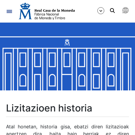
Nabigazioa
Erakutsi/Ezkutatu
Erakutsi/Ezkutatu
Erakutsi/Ezkutatu
Erakutsi/Ezkutatu
Erakutsi/Ezkutatu
Lizitazioen historia
Erakutsi/Ezkutatu
Atal honetan, historia gisa, ebatzi diren lizitazioak
agertzen dira, baita hain berriak ez diren