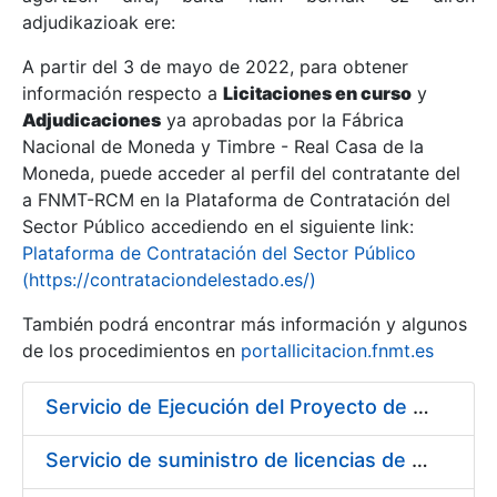
adjudikazioak ere:
A partir del 3 de mayo de 2022, para obtener
Erakutsi/Ezkutatu
información respecto a
Licitaciones en curso
y
Erakutsi/Ezkutatu
Adjudicaciones
ya aprobadas por la Fábrica
Nacional de Moneda y Timbre - Real Casa de la
Erakutsi/Ezkutatu
Moneda, puede acceder al perfil del contratante del
a FNMT-RCM en la Plataforma de Contratación del
Sector Público accediendo en el siguiente link:
Plataforma de Contratación del Sector Público
(https://contrataciondelestado.es/)
También podrá encontrar más información y algunos
de los procedimientos en
portallicitacion.fnmt.es
Servicio de Ejecución del Proyecto de Diseño, Construcción, Montaje, Desmontaje y Transporte de Stands para las diferentes Ferias Nacionales e Internacionales a celebrar durante 2020
Erakutsi/Ezkutatu
Servicio de suministro de licencias de productos BES12