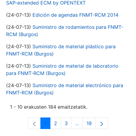
SAP-extended ECM by OPENTEXT
(24-07-13)
Edición de agendas FNMT-RCM 2014
(24-07-13)
Suministro de rodamientos para FNMT-
RCM (Burgos)
(24-07-13)
Suministro de material plástico para
FNMT-RCM (Burgos)
(24-07-13)
Suministro de material de laboratorio
para FNMT-RCM (Burgos)
(24-07-13)
Suministro de material electrónico para
FNMT-RCM (Burgos)
1 - 10 erakusten 184 emaitzetatik.
1
2
3
...
19
Orrialdea
Orrialdea
Orrialdea
Intermediate Pages Use T
Orrialdea