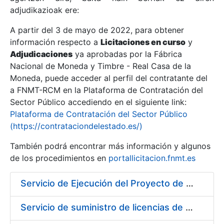
adjudikazioak ere:
A partir del 3 de mayo de 2022, para obtener
Erakutsi/Ezkutatu
información respecto a
Licitaciones en curso
y
Erakutsi/Ezkutatu
Adjudicaciones
ya aprobadas por la Fábrica
Nacional de Moneda y Timbre - Real Casa de la
Erakutsi/Ezkutatu
Moneda, puede acceder al perfil del contratante del
a FNMT-RCM en la Plataforma de Contratación del
Sector Público accediendo en el siguiente link:
Plataforma de Contratación del Sector Público
(https://contrataciondelestado.es/)
También podrá encontrar más información y algunos
de los procedimientos en
portallicitacion.fnmt.es
Servicio de Ejecución del Proyecto de Diseño, Construcción, Montaje, Desmontaje y Transporte de Stands para las diferentes Ferias Nacionales e Internacionales a celebrar durante 2020
Erakutsi/Ezkutatu
Servicio de suministro de licencias de productos BES12