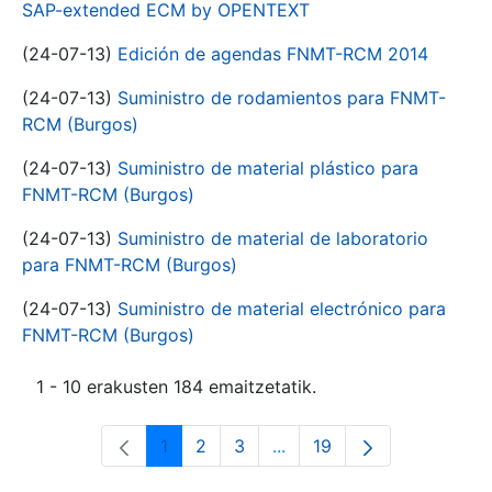
SAP-extended ECM by OPENTEXT
(24-07-13)
Edición de agendas FNMT-RCM 2014
(24-07-13)
Suministro de rodamientos para FNMT-
RCM (Burgos)
(24-07-13)
Suministro de material plástico para
FNMT-RCM (Burgos)
(24-07-13)
Suministro de material de laboratorio
para FNMT-RCM (Burgos)
(24-07-13)
Suministro de material electrónico para
FNMT-RCM (Burgos)
1 - 10 erakusten 184 emaitzetatik.
1
2
3
...
19
Orrialdea
Orrialdea
Orrialdea
Intermediate Pages Use T
Orrialdea