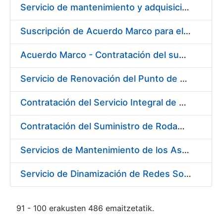
Servicio de mantenimiento y adquisición de las tapas automáticas HYGOLET instaladas en la FNMT-RCM de Madrid, y el suministro de rollos de plásticos originales
Suscripción de Acuerdo Marco para el Suministro de Material de Ferretería para la Entidad Pública Empresarial Fábrica Nacional de Moneda y Timbre-Real Casa de la Moneda (FNMT-RCM)
Acuerdo Marco - Contratación del suministro de Material de Electricidad para la Fábrica de papel de Burgos. PA AM /FP/004/2020-2021
Servicio de Renovación del Punto de Venta de la Tienda del Museo de la FNMT-RCM
Contratación del Servicio Integral de Cardioprotección para sus Sedes de Madrid y Burgos
Contratación del Suministro de Rodamientos y Material de Transmisiones para la Fábrica Nacional de Moneda y Timbre - Real Casa de la Moneda
Servicios de Mantenimiento de los Ascensores, Montacargas y Plataformas de Minusválidos instalados en la Fábrica de Papel de Burgos
Servicio de Dinamización de Redes Sociales
91 - 100 erakusten 486 emaitzetatik.