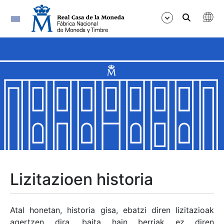
Nabigazioa
Erakutsi/Ezkutatu
Erakutsi/Ezkutatu
Erakutsi/Ezkutatu
Erakutsi/Ezkutatu
Erakutsi/Ezkutatu
Lizitazioen historia
Erakutsi/Ezkutatu
Atal honetan, historia gisa, ebatzi diren lizitazioak
agertzen dira, baita hain berriak ez diren