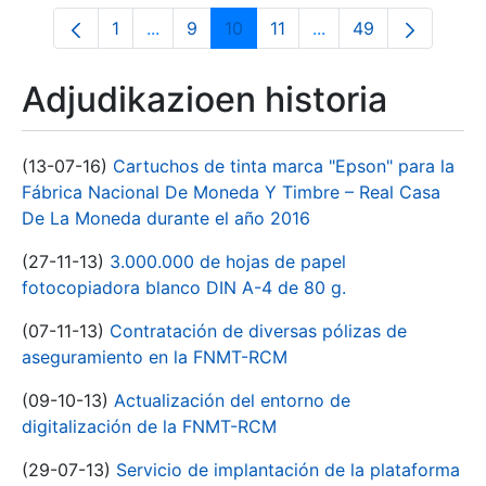
1
...
9
10
11
...
49
Orrialdea
Intermediate Pages Use TAB to navigate
Orrialdea
Orrialdea
Orrialdea
Intermediate Pages 
Orrialdea
Adjudikazioen historia
(13-07-16)
Cartuchos de tinta marca "Epson" para la
Fábrica Nacional De Moneda Y Timbre – Real Casa
De La Moneda durante el año 2016
(27-11-13)
3.000.000 de hojas de papel
fotocopiadora blanco DIN A-4 de 80 g.
(07-11-13)
Contratación de diversas pólizas de
aseguramiento en la FNMT-RCM
(09-10-13)
Actualización del entorno de
digitalización de la FNMT-RCM
(29-07-13)
Servicio de implantación de la plataforma