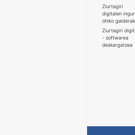
Ziurtagiri
digitalen ingu
ohiko galderak
Ziurtagiri digi
- softwarea
deskargatzea