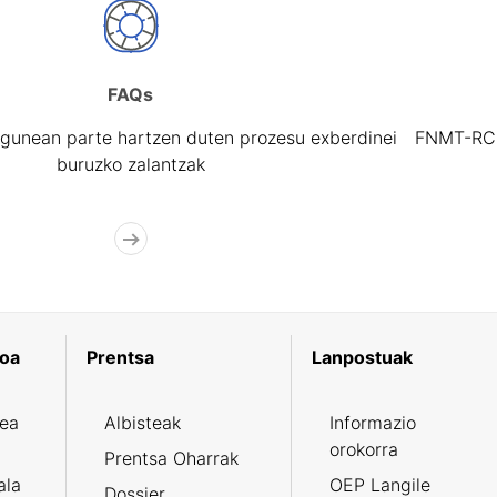
FAQs
gunean parte hartzen duten prozesu exberdinei
FNMT-RCM 
buruzko zalantzak
koa
Prentsa
Lanpostuak
zea
Albisteak
Informazio
orokorra
Prentsa Oharrak
ala
OEP Langile
Dossier