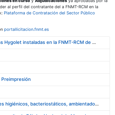
ciones en curso
y
Adjudicaciones
ya aprobadas por la
er al perfil del contratante del a FNMT-RCM en la
k:
Plataforma de Contratación del Sector Público
en
portallicitacion.fnmt.es
Servicio de Mantenimiento y Adquisición de las Tapas Automáticas Hygolet instaladas en la FNMT-RCM de Madrid, y el Suministro de Rollos de Plásticos Originales
y Preimpresión
Servicio de puesta a disposición y mantenimiento de contenedores higiénicos, bacteriostáticos, ambientadores, columnas eliminadoras de olores y alfombras antideslizantes para la FNMT-RCM