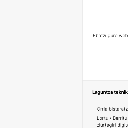
Ebatzi gure web
Laguntza tekni
Orria bistarat
Lortu / Berritu
ziurtagiri digit