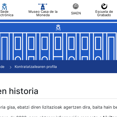
Sede
Museo Casa de la
Escuela de
SIAEN
ectrónica
Moneda
Grabado
tatu
tatu
tatu
tatu
nde
Kontratatzailearen profila
tatu
en historia
ria gisa, ebatzi diren lizitazioak agertzen dira, baita hain 
tu