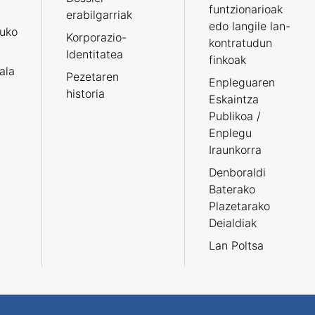
funtzionarioak
erabilgarriak
edo langile lan-
ruko
Korporazio-
kontratudun
Identitatea
finkoak
tala
Pezetaren
Enpleguaren
historia
Eskaintza
Publikoa /
Enplegu
Iraunkorra
Denboraldi
Baterako
Plazetarako
Deialdiak
Lan Poltsa