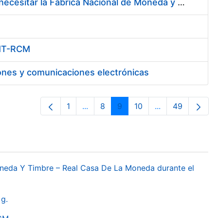
Servicio de Mensajería Local, Nacional e Internacional que pueda necesitar la Fábrica Nacional de Moneda y Timbre - Real Casa de la Moneda
FNMT-RCM
ones y comunicaciones electrónicas
1
...
8
9
10
...
49
Orrialdea
Intermediate Pages Use TAB to navi
Orrialdea
Orrialdea
Orrialdea
Intermediate Pa
Orrialdea
oneda Y Timbre – Real Casa De La Moneda durante el
g.