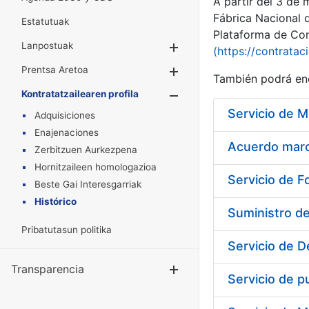
A partir del 3 de
Fábrica Nacional 
Estatutuak
Plataforma de Cont
Lanpostuak
Erakutsi/Ezkuta
(https://contratac
Prentsa Aretoa
Erakutsi/Ezkuta
También podrá enc
Kontratatzailearen profila
Erakutsi/Ezkut
Adquisiciones
Enajenaciones
Acuerdo marco
Zerbitzuen Aurkezpena
Hornitzaileen homologazioa
Servicio de F
Beste Gai Interesgarriak
Histórico
Suministro d
Pribatutasun politika
Servicio de D
Transparencia
Erakutsi/Ezku