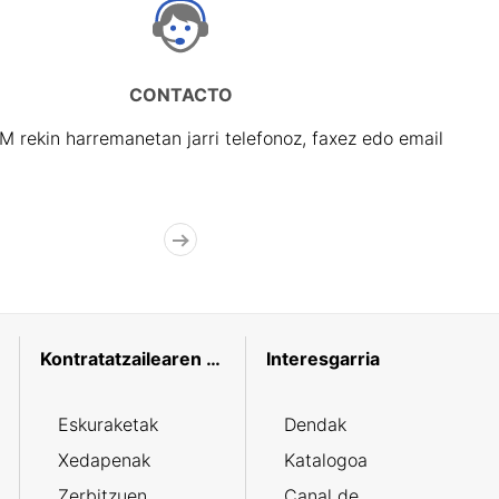
CONTACTO
rekin harremanetan jarri telefonoz, faxez edo email
Kontratatzailearen profila
Interesgarria
Eskuraketak
Dendak
Xedapenak
Katalogoa
Zerbitzuen
Canal de