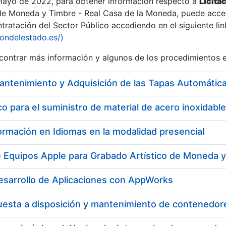
 mayo de 2022, para obtener información respecto a
Licita
de Moneda y Timbre - Real Casa de la Moneda, puede acced
ratación del Sector Público accediendo en el siguiente lin
tu
iondelestado.es/)
tu
ontrar más información y algunos de los procedimientos 
atu
 para el suministro de material de acero inoxidable
ormación en Idiomas en la modalidad presencial
e Equipos Apple para Grabado Artístico de Moneda 
esarrollo de Aplicaciones con AppWorks
tatu