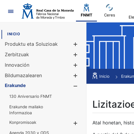
Nabigazioa
FNMT
Ceres
El
INICIO
Produktu eta Soluzioak
Erakutsi/Ezku
Zerbitzuak
Erakutsi/Ezku
Innovación
Erakutsi/Ezku
Bildumazalearen
Erakutsi/Ezku
Inicio
Eraku
Erakunde
Erakutsi/Ezku
130 Aniversario FNMT
Lizitazio
Erakunde mailako
Informazioa
Atal honetan, histo
Konpromisoak
Erakutsi/Ezkuta
Agenda 2030 y ODS