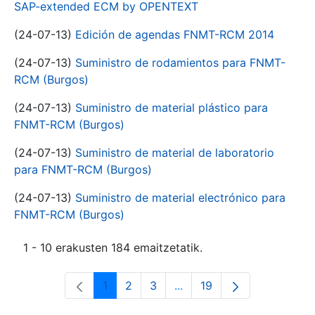
SAP-extended ECM by OPENTEXT
(24-07-13)
Edición de agendas FNMT-RCM 2014
(24-07-13)
Suministro de rodamientos para FNMT-
RCM (Burgos)
(24-07-13)
Suministro de material plástico para
FNMT-RCM (Burgos)
(24-07-13)
Suministro de material de laboratorio
para FNMT-RCM (Burgos)
(24-07-13)
Suministro de material electrónico para
FNMT-RCM (Burgos)
1 - 10 erakusten 184 emaitzetatik.
1
2
3
...
19
Orrialdea
Orrialdea
Orrialdea
Intermediate Pages Use T
Orrialdea