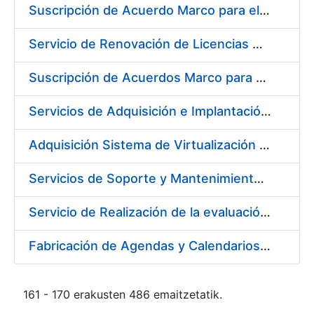
Suscripción de Acuerdo Marco para el Suministro de Material de Acero Inoxidable para la Fábrica de Papel de Seguridad de la FNMT-RCM en Burgos
Servicio de Renovación de Licencias Adobe
Suscripción de Acuerdos Marco para el Suministro de Equipos de Protección Individual (EPI’s)
Servicios de Adquisición e Implantación de un Sistema de Gestión Corporativa e Integrada de la Prevención de Riesgos Laborales
Adquisición Sistema de Virtualización VMWARE CERES
Servicios de Soporte y Mantenimiento de Licencias de Software y Help Desk de la Infraestructura de la Fábrica Nacional de Moneda y Timbre-Real Casa de la Moneda
Servicio de Realización de la evaluación de Riesgos Psicosociales y de salud laboral en los puestos de trabajo de la FNMT-RCM
Fabricación de Agendas y Calendarios para FNMT-RCM
161 - 170 erakusten 486 emaitzetatik.