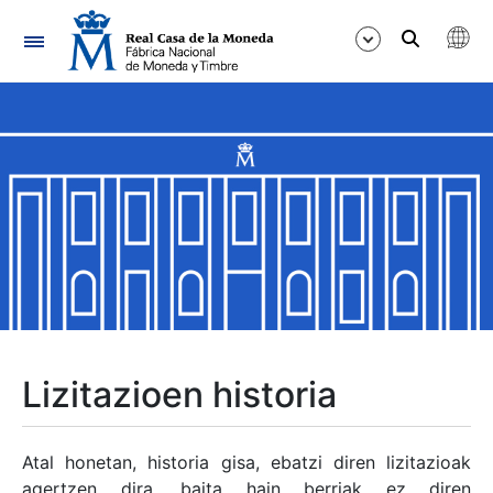
Nabigazioa
Erakutsi/Ezkutatu
Erakutsi/Ezkutatu
Erakutsi/Ezkutatu
Erakutsi/Ezkutatu
Erakutsi/Ezkutatu
Lizitazioen historia
Erakutsi/Ezkutatu
Atal honetan, historia gisa, ebatzi diren lizitazioak
agertzen dira, baita hain berriak ez diren