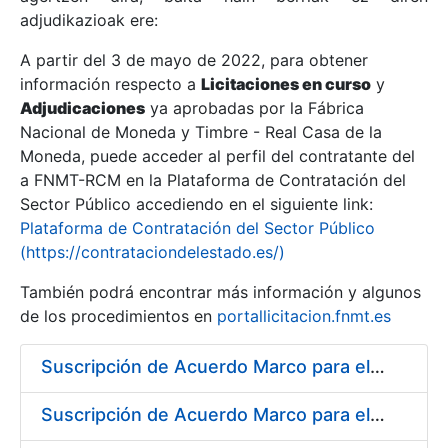
adjudikazioak ere:
A partir del 3 de mayo de 2022, para obtener
Erakutsi/Ezkutatu
información respecto a
Licitaciones en curso
y
Erakutsi/Ezkutatu
Adjudicaciones
ya aprobadas por la Fábrica
Nacional de Moneda y Timbre - Real Casa de la
Erakutsi/Ezkutatu
Moneda, puede acceder al perfil del contratante del
a FNMT-RCM en la Plataforma de Contratación del
Sector Público accediendo en el siguiente link:
Plataforma de Contratación del Sector Público
(https://contrataciondelestado.es/)
También podrá encontrar más información y algunos
de los procedimientos en
portallicitacion.fnmt.es
Suscripción de Acuerdo Marco para el Suministro de Material de Hierro para la Fábrica de Papel de Seguridad de la FNMT-RCM en Burgos
Erakutsi/Ezkutatu
Suscripción de Acuerdo Marco para el Suministro de Material de Neumática para la Fábrica de Papel de Seguridad de la FNMT-RCM en Burgos