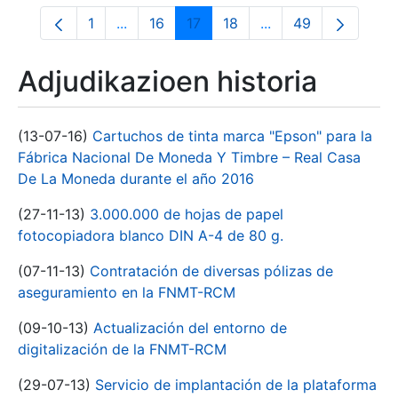
1
...
16
17
18
...
49
Orrialdea
Intermediate Pages Use TAB to navigate.
Orrialdea
Orrialdea
Orrialdea
Intermediate Pages
Orrialdea
Adjudikazioen historia
(13-07-16)
Cartuchos de tinta marca "Epson" para la
Fábrica Nacional De Moneda Y Timbre – Real Casa
De La Moneda durante el año 2016
(27-11-13)
3.000.000 de hojas de papel
fotocopiadora blanco DIN A-4 de 80 g.
(07-11-13)
Contratación de diversas pólizas de
aseguramiento en la FNMT-RCM
(09-10-13)
Actualización del entorno de
digitalización de la FNMT-RCM
(29-07-13)
Servicio de implantación de la plataforma