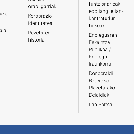
funtzionarioak
erabilgarriak
edo langile lan-
ruko
Korporazio-
kontratudun
Identitatea
finkoak
tala
Pezetaren
Enpleguaren
historia
Eskaintza
Publikoa /
Enplegu
Iraunkorra
Denboraldi
Baterako
Plazetarako
Deialdiak
Lan Poltsa