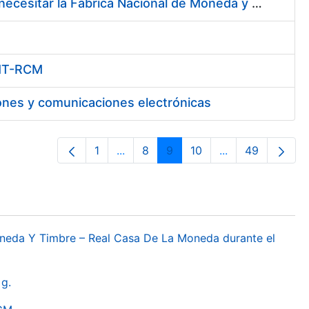
Servicio de Mensajería Local, Nacional e Internacional que pueda necesitar la Fábrica Nacional de Moneda y Timbre - Real Casa de la Moneda
FNMT-RCM
ones y comunicaciones electrónicas
1
...
8
9
10
...
49
Orrialdea
Intermediate Pages Use TAB to navi
Orrialdea
Orrialdea
Orrialdea
Intermediate Pa
Orrialdea
oneda Y Timbre – Real Casa De La Moneda durante el
g.