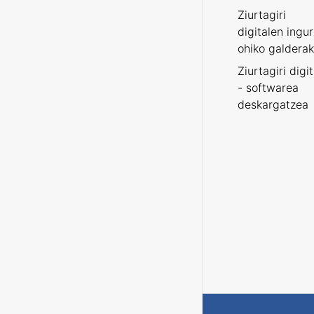
Ziurtagiri
digitalen ingu
ohiko galderak
Ziurtagiri digi
- softwarea
deskargatzea