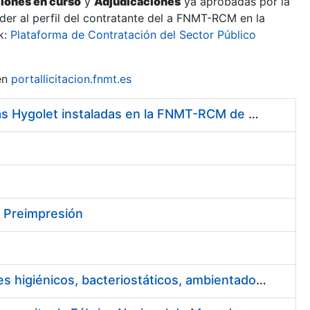
ciones en curso
y
Adjudicaciones
ya aprobadas por la
er al perfil del contratante del a FNMT-RCM en la
k:
Plataforma de Contratación del Sector Público
en
portallicitacion.fnmt.es
Servicio de Mantenimiento y Adquisición de las Tapas Automáticas Hygolet instaladas en la FNMT-RCM de Madrid, y el Suministro de Rollos de Plásticos Originales
y Preimpresión
Servicio de puesta a disposición y mantenimiento de contenedores higiénicos, bacteriostáticos, ambientadores, columnas eliminadoras de olores y alfombras antideslizantes para la FNMT-RCM