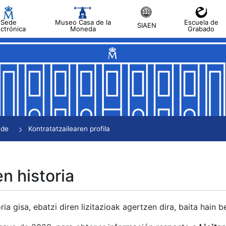
Sede
Museo Casa de la
Escuela de
SIAEN
ectrónica
Moneda
Grabado
tatu
tatu
tatu
tatu
nde
Kontratatzailearen profila
tatu
en historia
ria gisa, ebatzi diren lizitazioak agertzen dira, baita hain 
tu