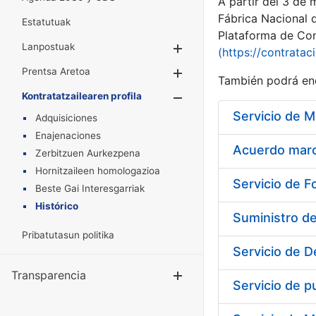
A partir del 3 de
Fábrica Nacional 
Estatutuak
Plataforma de Cont
Lanpostuak
Erakutsi/Ezkuta
(https://contratac
Prentsa Aretoa
Erakutsi/Ezkuta
También podrá enc
Kontratatzailearen profila
Erakutsi/Ezkut
Adquisiciones
Enajenaciones
Acuerdo marco
Zerbitzuen Aurkezpena
Hornitzaileen homologazioa
Servicio de F
Beste Gai Interesgarriak
Histórico
Suministro d
Pribatutasun politika
Servicio de D
Transparencia
Erakutsi/Ezku