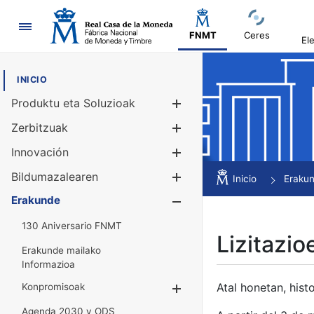
Nabigazioa
FNMT
Ceres
El
INICIO
Produktu eta Soluzioak
Erakutsi/Ezku
Zerbitzuak
Erakutsi/Ezku
Innovación
Erakutsi/Ezku
Bildumazalearen
Erakutsi/Ezku
Inicio
Eraku
Erakunde
Erakutsi/Ezku
130 Aniversario FNMT
Lizitazio
Erakunde mailako
Informazioa
Atal honetan, histo
Konpromisoak
Erakutsi/Ezkuta
Agenda 2030 y ODS