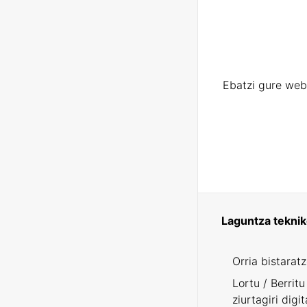
Ebatzi gure web
Laguntza tekni
Orria bistarat
Lortu / Berritu
ziurtagiri digit