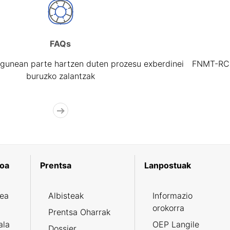
FAQs
gunean parte hartzen duten prozesu exberdinei
FNMT-RCM 
buruzko zalantzak
koa
Prentsa
Lanpostuak
zea
Albisteak
Informazio
orokorra
Prentsa Oharrak
ala
OEP Langile
Dossier