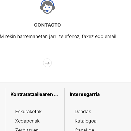
CONTACTO
rekin harremanetan jarri telefonoz, faxez edo email
Kontratatzailearen profila
Interesgarria
Eskuraketak
Dendak
Xedapenak
Katalogoa
Zerbitzuen
Canal de