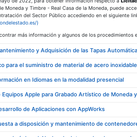
 mayo de 2022, para obtener información respecto a
Licita
de Moneda y Timbre - Real Casa de la Moneda, puede acced
ratación del Sector Público accediendo en el siguiente lin
tu
iondelestado.es/)
tu
ontrar más información y algunos de los procedimientos 
atu
 para el suministro de material de acero inoxidable
ormación en Idiomas en la modalidad presencial
e Equipos Apple para Grabado Artístico de Moneda 
esarrollo de Aplicaciones con AppWorks
tatu