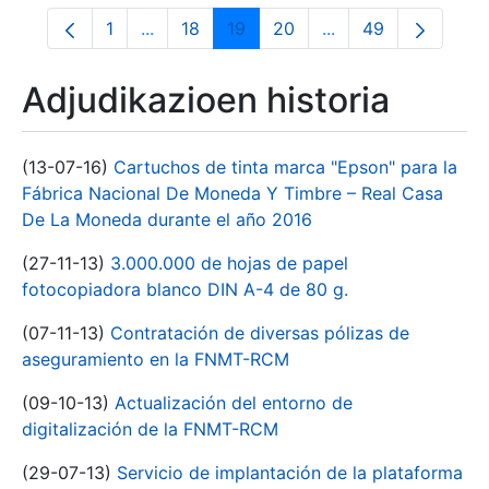
1
...
18
19
20
...
49
Orrialdea
Intermediate Pages Use TAB to navigate.
Orrialdea
Orrialdea
Orrialdea
Intermediate Pages
Orrialdea
Adjudikazioen historia
(13-07-16)
Cartuchos de tinta marca "Epson" para la
Fábrica Nacional De Moneda Y Timbre – Real Casa
De La Moneda durante el año 2016
(27-11-13)
3.000.000 de hojas de papel
fotocopiadora blanco DIN A-4 de 80 g.
(07-11-13)
Contratación de diversas pólizas de
aseguramiento en la FNMT-RCM
(09-10-13)
Actualización del entorno de
digitalización de la FNMT-RCM
(29-07-13)
Servicio de implantación de la plataforma