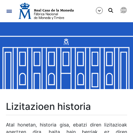
Nabigazioa
Erakutsi/Ezkutatu
Erakutsi/Ezkutatu
Erakutsi/Ezkutatu
Erakutsi/Ezkutatu
Erakutsi/Ezkutatu
Lizitazioen historia
Erakutsi/Ezkutatu
Atal honetan, historia gisa, ebatzi diren lizitazioak
agertzen dira, baita hain berriak ez diren