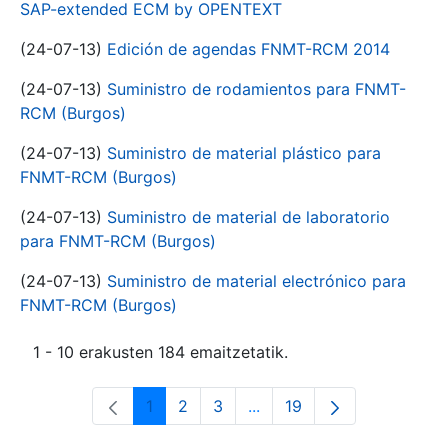
SAP-extended ECM by OPENTEXT
(24-07-13)
Edición de agendas FNMT-RCM 2014
(24-07-13)
Suministro de rodamientos para FNMT-
RCM (Burgos)
(24-07-13)
Suministro de material plástico para
FNMT-RCM (Burgos)
(24-07-13)
Suministro de material de laboratorio
para FNMT-RCM (Burgos)
(24-07-13)
Suministro de material electrónico para
FNMT-RCM (Burgos)
1 - 10 erakusten 184 emaitzetatik.
1
2
3
...
19
Orrialdea
Orrialdea
Orrialdea
Intermediate Pages Use T
Orrialdea