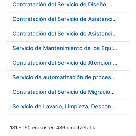
Contratación del Servicio de Diseño, Construcción, Montaje y Desmontaje de Stands para diferentes Ferias y Jornadas Nacionales e Internacionales
Contratación del Servicio de Asistencia Técnica en Obras Menores para Fábrica de Papel
Contratación del Servicio de Asistencia Técnica Mecánica para Fábrica de Papel de Burgos
Servicio de Mantenimiento de los Equipos de Transporte de Cargas y Elevación para Fábrica de Papel
Contratación del Servicio de Atención al Público en la Tienda del Museo Casa de la Moneda, de la Fábrica Nacional de Moneda y Timbre-Real Casa de la Moneda
Servicio de automatización de procesos, de la Fábrica Nacional de Moneda y Timbre-Real Casa de la Moneda
Contratación del Servicio de Migración del Sistema ACSFE a Opentext
Servicio de Lavado, Limpieza, Descontaminación y Desinfección de la Ropa de Trabajo del Personal de la FNMT-RCM
181 - 190 erakusten 486 emaitzetatik.