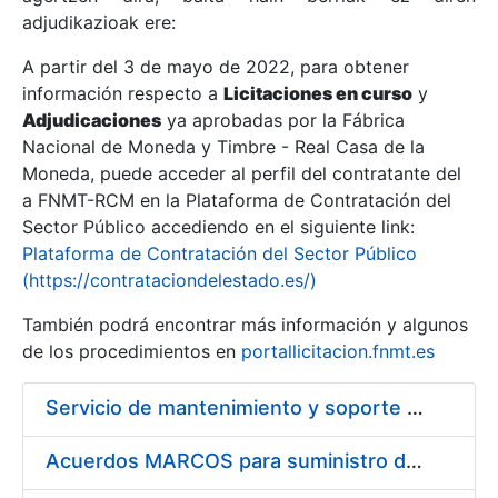
adjudikazioak ere:
A partir del 3 de mayo de 2022, para obtener
Erakutsi/Ezkutatu
información respecto a
Licitaciones en curso
y
Erakutsi/Ezkutatu
Adjudicaciones
ya aprobadas por la Fábrica
Nacional de Moneda y Timbre - Real Casa de la
Erakutsi/Ezkutatu
Moneda, puede acceder al perfil del contratante del
a FNMT-RCM en la Plataforma de Contratación del
Sector Público accediendo en el siguiente link:
Plataforma de Contratación del Sector Público
(https://contrataciondelestado.es/)
También podrá encontrar más información y algunos
de los procedimientos en
portallicitacion.fnmt.es
Servicio de mantenimiento y soporte Sistema SIEM
Erakutsi/Ezkutatu
Acuerdos MARCOS para suministro de material de ferretería