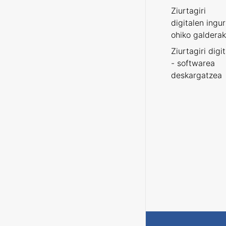
Ziurtagiri
digitalen ingu
ohiko galderak
Ziurtagiri digi
- softwarea
deskargatzea