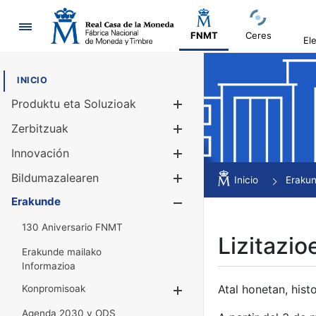
Nabigazioa
FNMT
Ceres
El
INICIO
Produktu eta Soluzioak
Erakutsi/Ezku
Zerbitzuak
Erakutsi/Ezku
Innovación
Erakutsi/Ezku
Bildumazalearen
Erakutsi/Ezku
Inicio
Eraku
Erakunde
Erakutsi/Ezku
130 Aniversario FNMT
Lizitazio
Erakunde mailako
Informazioa
Atal honetan, histo
Konpromisoak
Erakutsi/Ezkuta
Agenda 2030 y ODS