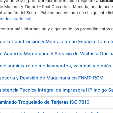
 mayo de 2022, para obtener información respecto a
Licita
de Moneda y Timbre - Real Casa de la Moneda, puede acced
ratación del Sector Público accediendo en el siguiente lin
tu
iondelestado.es/)
tu
ontrar más información y algunos de los procedimientos 
atu
e Acuerdo Marco para el Servicio de Visitas a Ofi
Asesoría y Revisión de Maquinaria en FNMT-RCM
sistencia Técnica Integral de Impresora HP Indigo Se
tatu
aminado Troquelado de Tarjetas ISO 7810