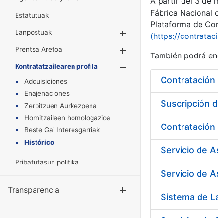
A partir del 3 de
Fábrica Nacional 
Estatutuak
Plataforma de Cont
Lanpostuak
Erakutsi/Ezkuta
(https://contratac
Prentsa Aretoa
Erakutsi/Ezkuta
También podrá enc
Kontratatzailearen profila
Erakutsi/Ezkut
Adquisiciones
Enajenaciones
Suscripción d
Zerbitzuen Aurkezpena
Hornitzaileen homologazioa
Beste Gai Interesgarriak
Histórico
Servicio de 
Pribatutasun politika
Servicio de A
Transparencia
Erakutsi/Ezku
Sistema de L