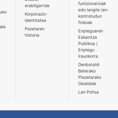
funtzionarioak
erabilgarriak
edo langile lan-
ruko
Korporazio-
kontratudun
Identitatea
finkoak
tala
Pezetaren
Enpleguaren
historia
Eskaintza
Publikoa /
Enplegu
Iraunkorra
Denboraldi
Baterako
Plazetarako
Deialdiak
Lan Poltsa