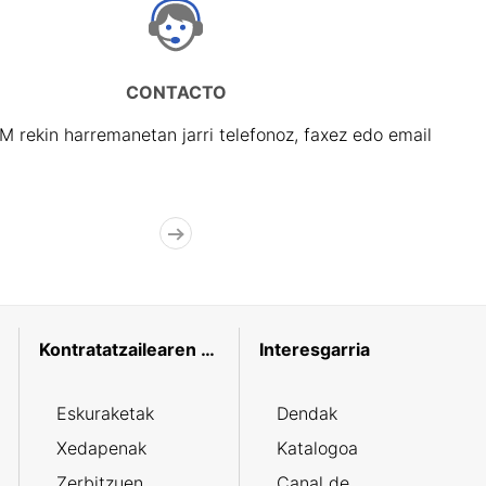
CONTACTO
rekin harremanetan jarri telefonoz, faxez edo email
Kontratatzailearen profila
Interesgarria
Eskuraketak
Dendak
Xedapenak
Katalogoa
Zerbitzuen
Canal de