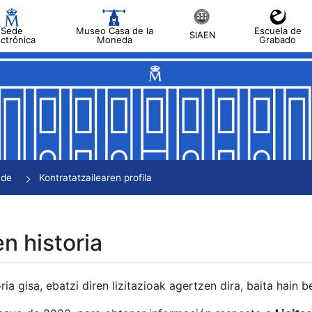
Sede
Museo Casa de la
Escuela de
SIAEN
ectrónica
Moneda
Grabado
tatu
tatu
tatu
tatu
nde
Kontratatzailearen profila
tatu
en historia
ria gisa, ebatzi diren lizitazioak agertzen dira, baita hain 
tu