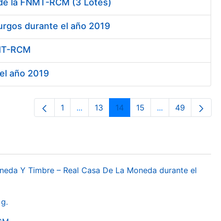
 de la FNMT-RCM (3 Lotes)
urgos durante el año 2019
FNMT-RCM
 el año 2019
1
...
13
14
15
...
49
Orrialdea
Intermediate Pages Use TAB to naviga
Orrialdea
Orrialdea
Orrialdea
Intermediate Pa
Orrialdea
oneda Y Timbre – Real Casa De La Moneda durante el
g.