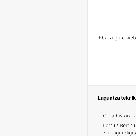
Ebatzi gure web
Laguntza tekni
Orria bistarat
Lortu / Berritu
ziurtagiri digit