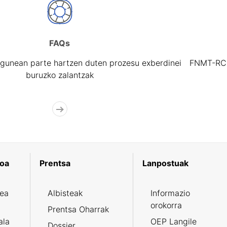
FAQs
gunean parte hartzen duten prozesu exberdinei
FNMT-RCM 
buruzko zalantzak
koa
Prentsa
Lanpostuak
zea
Albisteak
Informazio
orokorra
Prentsa Oharrak
ala
OEP Langile
Dossier