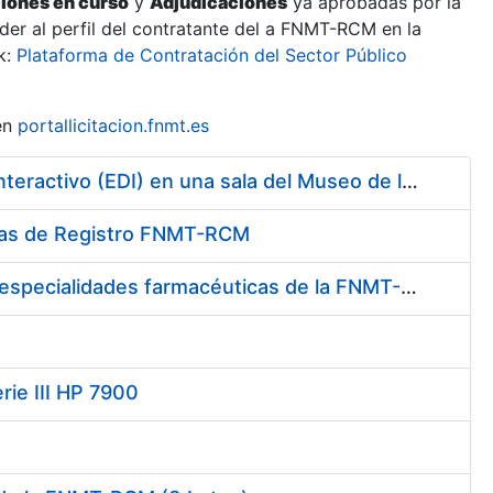
ciones en curso
y
Adjudicaciones
ya aprobadas por la
er al perfil del contratante del a FNMT-RCM en la
k:
Plataforma de Contratación del Sector Público
en
portallicitacion.fnmt.es
Contratación de la Construcción y Montaje de un Espacio Demo Interactivo (EDI) en una sala del Museo de la Fábrica Nacional de Moneda y Timbre-Real Casa de la Moneda en Madrid
cinas de Registro FNMT-RCM
Contratación del suministro de medicamentos, vacunas y demás especialidades farmacéuticas de la FNMT-RCM
rie III HP 7900