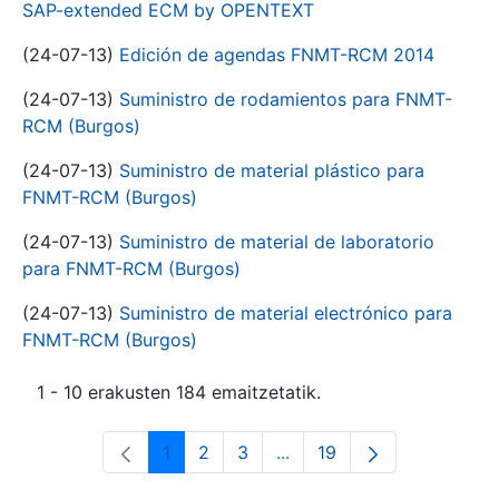
SAP-extended ECM by OPENTEXT
(24-07-13)
Edición de agendas FNMT-RCM 2014
(24-07-13)
Suministro de rodamientos para FNMT-
RCM (Burgos)
(24-07-13)
Suministro de material plástico para
FNMT-RCM (Burgos)
(24-07-13)
Suministro de material de laboratorio
para FNMT-RCM (Burgos)
(24-07-13)
Suministro de material electrónico para
FNMT-RCM (Burgos)
1 - 10 erakusten 184 emaitzetatik.
1
2
3
...
19
Orrialdea
Orrialdea
Orrialdea
Intermediate Pages Use T
Orrialdea