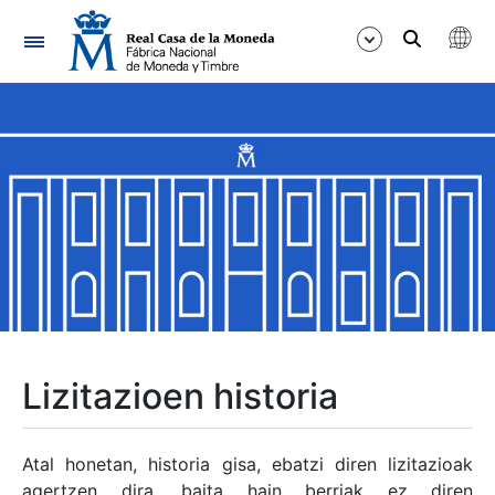
Nabigazioa
Erakutsi/Ezkutatu
Erakutsi/Ezkutatu
Erakutsi/Ezkutatu
Erakutsi/Ezkutatu
Erakutsi/Ezkutatu
Lizitazioen historia
Erakutsi/Ezkutatu
Atal honetan, historia gisa, ebatzi diren lizitazioak
agertzen dira, baita hain berriak ez diren