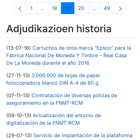
1
...
18
19
20
...
49
Orrialdea
Intermediate Pages Use TAB to navigate.
Orrialdea
Orrialdea
Orrialdea
Intermediate Pages
Orrialdea
Adjudikazioen historia
(13-07-16)
Cartuchos de tinta marca "Epson" para la
Fábrica Nacional De Moneda Y Timbre – Real Casa
De La Moneda durante el año 2016
(27-11-13)
3.000.000 de hojas de papel
fotocopiadora blanco DIN A-4 de 80 g.
(07-11-13)
Contratación de diversas pólizas de
aseguramiento en la FNMT-RCM
(09-10-13)
Actualización del entorno de
digitalización de la FNMT-RCM
(29-07-13)
Servicio de implantación de la plataforma