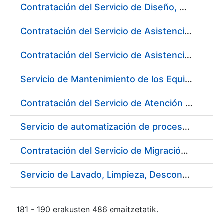
Contratación del Servicio de Diseño, Construcción, Montaje y Desmontaje de Stands para diferentes Ferias y Jornadas Nacionales e Internacionales
Contratación del Servicio de Asistencia Técnica en Obras Menores para Fábrica de Papel
Contratación del Servicio de Asistencia Técnica Mecánica para Fábrica de Papel de Burgos
Servicio de Mantenimiento de los Equipos de Transporte de Cargas y Elevación para Fábrica de Papel
Contratación del Servicio de Atención al Público en la Tienda del Museo Casa de la Moneda, de la Fábrica Nacional de Moneda y Timbre-Real Casa de la Moneda
Servicio de automatización de procesos, de la Fábrica Nacional de Moneda y Timbre-Real Casa de la Moneda
Contratación del Servicio de Migración del Sistema ACSFE a Opentext
Servicio de Lavado, Limpieza, Descontaminación y Desinfección de la Ropa de Trabajo del Personal de la FNMT-RCM
181 - 190 erakusten 486 emaitzetatik.