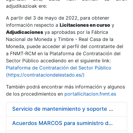
adjudikazioak ere:
A partir del 3 de mayo de 2022, para obtener
Erakutsi/Ezkutatu
información respecto a
Licitaciones en curso
y
Erakutsi/Ezkutatu
Adjudicaciones
ya aprobadas por la Fábrica
Nacional de Moneda y Timbre - Real Casa de la
Erakutsi/Ezkutatu
Moneda, puede acceder al perfil del contratante del
a FNMT-RCM en la Plataforma de Contratación del
Sector Público accediendo en el siguiente link:
Plataforma de Contratación del Sector Público
(https://contrataciondelestado.es/)
También podrá encontrar más información y algunos
de los procedimientos en
portallicitacion.fnmt.es
Servicio de mantenimiento y soporte Sistema SIEM
Erakutsi/Ezkutatu
Acuerdos MARCOS para suministro de material de ferretería