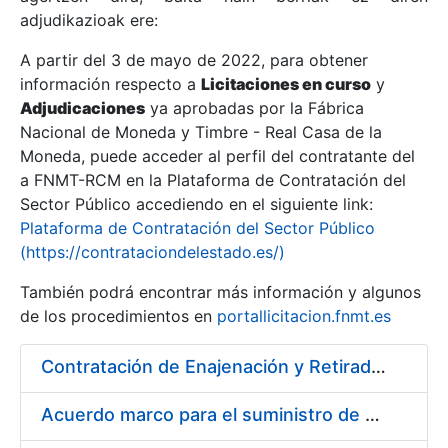
adjudikazioak ere:
A partir del 3 de mayo de 2022, para obtener
Erakutsi/Ezkutatu
información respecto a
Licitaciones en curso
y
Erakutsi/Ezkutatu
Adjudicaciones
ya aprobadas por la Fábrica
Nacional de Moneda y Timbre - Real Casa de la
Erakutsi/Ezkutatu
Moneda, puede acceder al perfil del contratante del
a FNMT-RCM en la Plataforma de Contratación del
Sector Público accediendo en el siguiente link:
Plataforma de Contratación del Sector Público
(https://contrataciondelestado.es/)
También podrá encontrar más información y algunos
de los procedimientos en
portallicitacion.fnmt.es
Contratación de Enajenación y Retirada de Chatarra de Hierro, Acero y Chapa de la RCM-FNMT
Erakutsi/Ezkutatu
Acuerdo marco para el suministro de material de electricidad para la FNMT RCM en su sede de Madrid