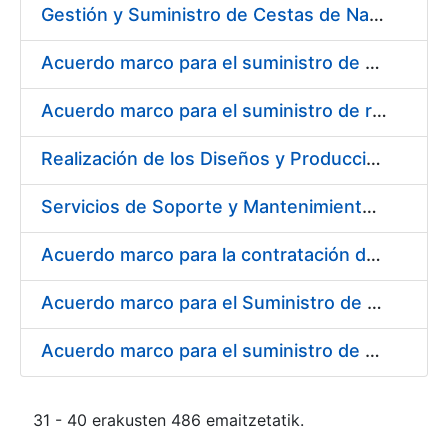
Gestión y Suministro de Cestas de Navidad para los trabajadores de la Fábrica Nacional de Moneda y Timbre-Real Casa de la Moneda (FNMT-RCM) para el año 2021
Acuerdo marco para el suministro de material de transmisiones de potencia, rodamientos, estanqueidad e hidráulica
Acuerdo marco para el suministro de repuestos específicos de maquinaria
Realización de los Diseños y Producción del Material Gráfico, en sus diferentes formatos y dispositivos, para la correcta comunicación, tanto interna como externa, de la entidad pública empresarial, Fábrica Nacional de Moneda y Timbre-Real Casa de la Moneda (FNMT-RCM)
Servicios de Soporte y Mantenimiento Integral (correctivo, preventivo, evolutivo) del Sistema de Gestión del Ciclo de Vida de las Aplicaciones en el Área de Desarrollo de CERES
Acuerdo marco para la contratación del suministro de material de informática para equipos de producción
Acuerdo marco para el Suministro de Consumibles Informáticos
Acuerdo marco para el suministro de material de filtración
31 - 40 erakusten 486 emaitzetatik.