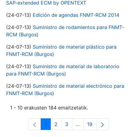
SAP-extended ECM by OPENTEXT
(24-07-13)
Edición de agendas FNMT-RCM 2014
(24-07-13)
Suministro de rodamientos para FNMT-
RCM (Burgos)
(24-07-13)
Suministro de material plástico para
FNMT-RCM (Burgos)
(24-07-13)
Suministro de material de laboratorio
para FNMT-RCM (Burgos)
(24-07-13)
Suministro de material electrónico para
FNMT-RCM (Burgos)
1 - 10 erakusten 184 emaitzetatik.
1
2
3
...
19
Orrialdea
Orrialdea
Orrialdea
Intermediate Pages Use T
Orrialdea