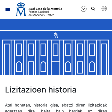
Nabigazioa
Erakutsi/Ezkutatu
Erakutsi/Ezkutatu
Erakutsi/Ezkutatu
Erakutsi/Ezkutatu
Erakutsi/Ezkutatu
Lizitazioen historia
Erakutsi/Ezkutatu
Atal honetan, historia gisa, ebatzi diren lizitazioak
agertzen dira, baita hain berriak ez diren