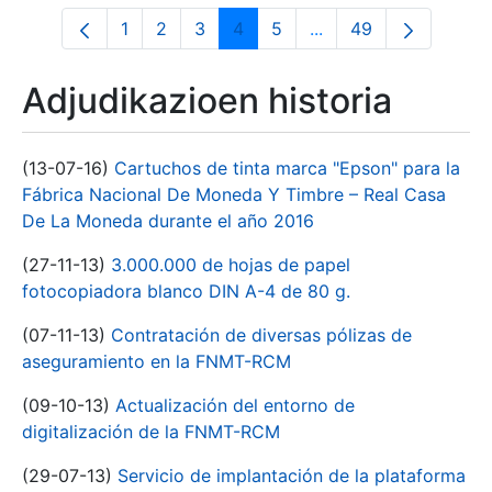
1
2
3
4
5
...
49
Orrialdea
Orrialdea
Orrialdea
Orrialdea
Orrialdea
Intermediate Pages U
Orrialdea
Adjudikazioen historia
(13-07-16)
Cartuchos de tinta marca "Epson" para la
Fábrica Nacional De Moneda Y Timbre – Real Casa
De La Moneda durante el año 2016
(27-11-13)
3.000.000 de hojas de papel
fotocopiadora blanco DIN A-4 de 80 g.
(07-11-13)
Contratación de diversas pólizas de
aseguramiento en la FNMT-RCM
(09-10-13)
Actualización del entorno de
digitalización de la FNMT-RCM
(29-07-13)
Servicio de implantación de la plataforma