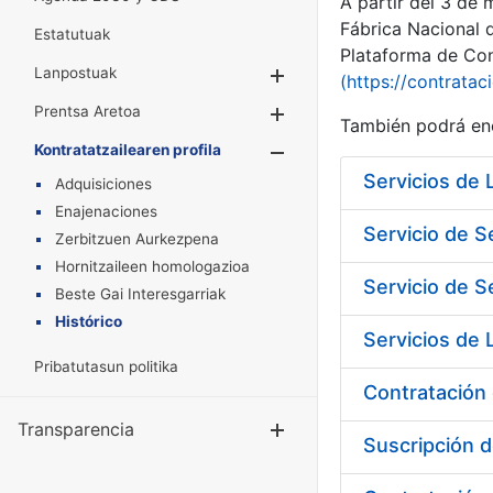
A partir del 3 de
Fábrica Nacional 
Estatutuak
Plataforma de Cont
Lanpostuak
Erakutsi/Ezkuta
(https://contratac
Prentsa Aretoa
Erakutsi/Ezkuta
También podrá enc
Kontratatzailearen profila
Erakutsi/Ezkut
Adquisiciones
Enajenaciones
Servicio de S
Zerbitzuen Aurkezpena
Hornitzaileen homologazioa
Servicio de S
Beste Gai Interesgarriak
Histórico
Pribatutasun politika
Contratación 
Transparencia
Erakutsi/Ezku
Suscripción d