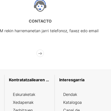
CONTACTO
rekin harremanetan jarri telefonoz, faxez edo email
Kontratatzailearen profila
Interesgarria
Eskuraketak
Dendak
Xedapenak
Katalogoa
Zerbitzuen
Canal de