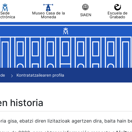
Sede
Museo Casa de la
Escuela de
SIAEN
ectrónica
Moneda
Grabado
tatu
tatu
tatu
tatu
nde
Kontratatzailearen profila
tatu
en historia
ria gisa, ebatzi diren lizitazioak agertzen dira, baita hain 
tu