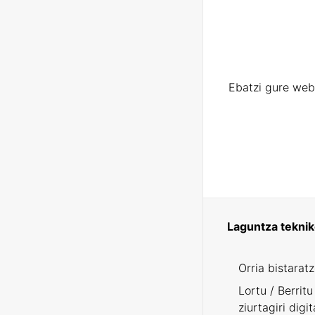
Ebatzi gure web
Laguntza tekni
Orria bistarat
Lortu / Berritu
ziurtagiri digit