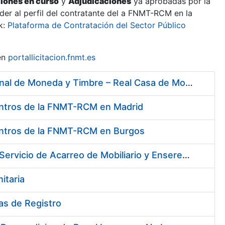
ciones en curso
y
Adjudicaciones
ya aprobadas por la
er al perfil del contratante del a FNMT-RCM en la
k:
Plataforma de Contratación del Sector Público
en
portallicitacion.fnmt.es
Servicios de Limpieza, Acarreos y Jardinería para la Fábrica Nacional de Moneda y Timbre – Real Casa de Moneda
 Centros de la FNMT-RCM en Madrid
 Centros de la FNMT-RCM en Burgos
Servicios de Limpieza de diversas Áreas y Edificios de la Fábrica, Servicio de Acarreo de Mobiliario y Enseres y Mantenimiento de las Zonas Ajardinadas, para la Fábrica de Papel de Burgos de la Fábrica Nacional de Moneda y Timbre – Real Casa de Moneda
itaria
nas de Registro