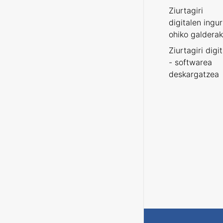
Ziurtagiri
digitalen ingu
ohiko galderak
Ziurtagiri digi
- softwarea
deskargatzea