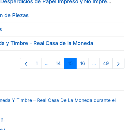
Contratación de Enajenación y Retirada de Recortes Sobrantes y Desperdicios de Papel Impreso y No Impreso durante el año 2019
ón de Piezas
s
da y Timbre - Real Casa de la Moneda
1
...
14
15
16
...
49
Orrialdea
Intermediate Pages Use TAB to naviga
Orrialdea
Orrialdea
Orrialdea
Intermediate Pa
Orrialdea
oneda Y Timbre – Real Casa De La Moneda durante el
g.