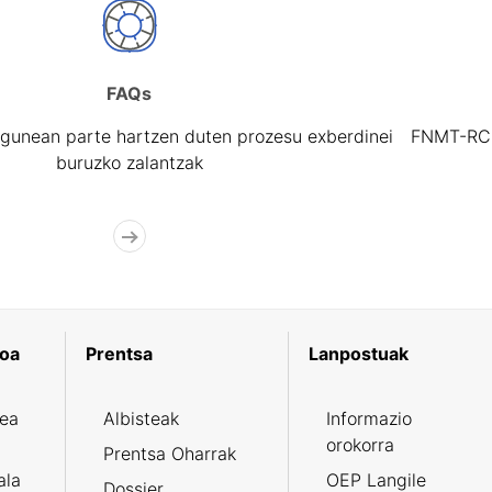
FAQs
gunean parte hartzen duten prozesu exberdinei
FNMT-RCM 
buruzko zalantzak
koa
Prentsa
Lanpostuak
zea
Albisteak
Informazio
orokorra
Prentsa Oharrak
ala
OEP Langile
Dossier