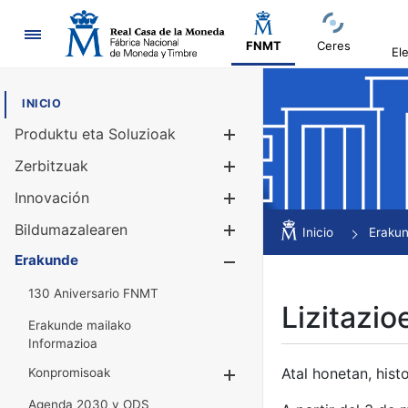
Nabigazioa
FNMT
Ceres
El
INICIO
Produktu eta Soluzioak
Erakutsi/Ezku
Zerbitzuak
Erakutsi/Ezku
Innovación
Erakutsi/Ezku
Bildumazalearen
Erakutsi/Ezku
Inicio
Eraku
Erakunde
Erakutsi/Ezku
130 Aniversario FNMT
Lizitazio
Erakunde mailako
Informazioa
Atal honetan, histo
Konpromisoak
Erakutsi/Ezkuta
Agenda 2030 y ODS