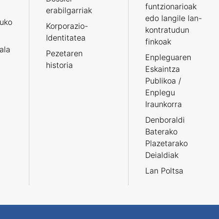
funtzionarioak
erabilgarriak
edo langile lan-
ruko
Korporazio-
kontratudun
Identitatea
finkoak
tala
Pezetaren
Enpleguaren
historia
Eskaintza
Publikoa /
Enplegu
Iraunkorra
Denboraldi
Baterako
Plazetarako
Deialdiak
Lan Poltsa