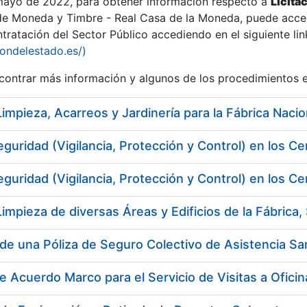
 mayo de 2022, para obtener información respecto a
Licita
de Moneda y Timbre - Real Casa de la Moneda, puede acced
ratación del Sector Público accediendo en el siguiente lin
tu
iondelestado.es/)
tu
ontrar más información y algunos de los procedimientos 
atu
eguridad (Vigilancia, Protección y Control) en los
eguridad (Vigilancia, Protección y Control) en los
de una Póliza de Seguro Colectivo de Asistencia San
tatu
e Acuerdo Marco para el Servicio de Visitas a Ofici