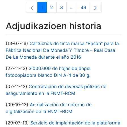
1
2
3
...
49
Orrialdea
Orrialdea
Orrialdea
Intermediate Pages Use T
Orrialdea
Adjudikazioen historia
(13-07-16)
Cartuchos de tinta marca "Epson" para la
Fábrica Nacional De Moneda Y Timbre – Real Casa
De La Moneda durante el año 2016
(27-11-13)
3.000.000 de hojas de papel
fotocopiadora blanco DIN A-4 de 80 g.
(07-11-13)
Contratación de diversas pólizas de
aseguramiento en la FNMT-RCM
(09-10-13)
Actualización del entorno de
digitalización de la FNMT-RCM
(29-07-13)
Servicio de implantación de la plataforma