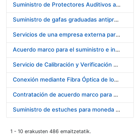
Suministro de Protectores Auditivos a medida para las personas trabajadoras de los Centros de Trabajo de Madrid y Burgos
Suministro de gafas graduadas antiproyecciones para los trabajadores de la FNMT-RCM en los centros de trabajo de Madrid y Burgos
Servicios de una empresa externa para el asesoramiento y resolución de los recursos de alzada que se presentan relacionados con procesos de selección para la FNMT-RCM
Acuerdo marco para el suministro e instalación de persianas, estores y otros complementos
Servicio de Calibración y Verificación Externa de los Equipos de Medición del Servicio de Prevención de la FNMT-RCM
Conexión mediante Fibra Óptica de los Centros de Proceso de Datos (CPDs) de las sedes de la FNMT-RCM de Burgos y Madrid
Contratación de acuerdo marco para el Suministro de Material de Electricidad para la Fábrica Nacional de Moneda y Timbre-Real Casa de la Moneda en su centro de trabajo de Burgos
Suministro de estuches para moneda de 30 €
1 - 10 erakusten 486 emaitzetatik.