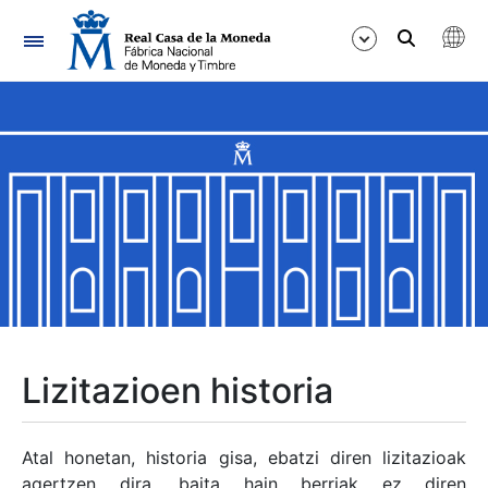
Nabigazioa
Erakutsi/Ezkutatu
Erakutsi/Ezkutatu
Erakutsi/Ezkutatu
Erakutsi/Ezkutatu
Erakutsi/Ezkutatu
Lizitazioen historia
Erakutsi/Ezkutatu
Atal honetan, historia gisa, ebatzi diren lizitazioak
agertzen dira, baita hain berriak ez diren