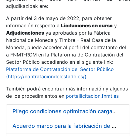
adjudikazioak ere:
A partir del 3 de mayo de 2022, para obtener
Erakutsi/Ezkutatu
información respecto a
Licitaciones en curso
y
Erakutsi/Ezkutatu
Adjudicaciones
ya aprobadas por la Fábrica
Nacional de Moneda y Timbre - Real Casa de la
Erakutsi/Ezkutatu
Moneda, puede acceder al perfil del contratante del
a FNMT-RCM en la Plataforma de Contratación del
Sector Público accediendo en el siguiente link:
Plataforma de Contratación del Sector Público
(https://contrataciondelestado.es/)
También podrá encontrar más información y algunos
de los procedimientos en
portallicitacion.fnmt.es
Pliego condiciones optimización cargas compras firmado
Erakutsi/Ezkutatu
Acuerdo marco para la fabricación de piezas