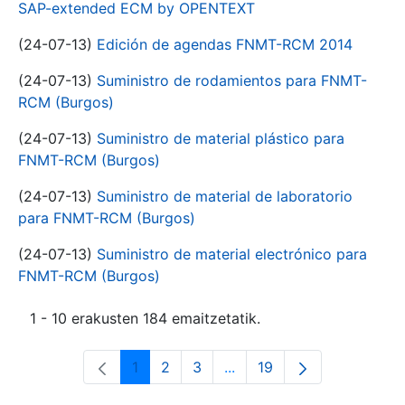
SAP-extended ECM by OPENTEXT
(24-07-13)
Edición de agendas FNMT-RCM 2014
(24-07-13)
Suministro de rodamientos para FNMT-
RCM (Burgos)
(24-07-13)
Suministro de material plástico para
FNMT-RCM (Burgos)
(24-07-13)
Suministro de material de laboratorio
para FNMT-RCM (Burgos)
(24-07-13)
Suministro de material electrónico para
FNMT-RCM (Burgos)
1 - 10 erakusten 184 emaitzetatik.
1
2
3
...
19
Orrialdea
Orrialdea
Orrialdea
Intermediate Pages Use T
Orrialdea