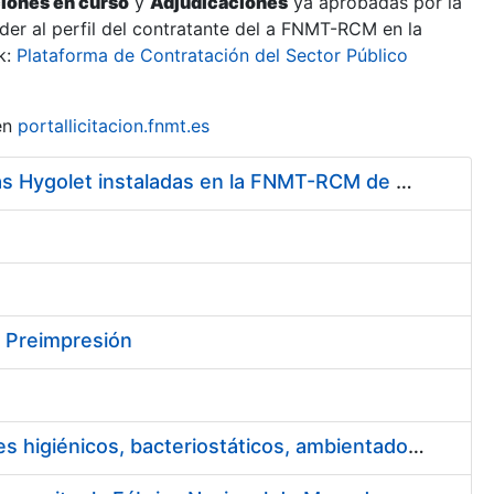
ciones en curso
y
Adjudicaciones
ya aprobadas por la
er al perfil del contratante del a FNMT-RCM en la
k:
Plataforma de Contratación del Sector Público
en
portallicitacion.fnmt.es
Servicio de Mantenimiento y Adquisición de las Tapas Automáticas Hygolet instaladas en la FNMT-RCM de Madrid, y el Suministro de Rollos de Plásticos Originales
y Preimpresión
Servicio de puesta a disposición y mantenimiento de contenedores higiénicos, bacteriostáticos, ambientadores, columnas eliminadoras de olores y alfombras antideslizantes para la FNMT-RCM