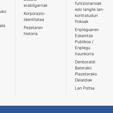
funtzionarioak
erabilgarriak
edo langile lan-
ruko
Korporazio-
kontratudun
Identitatea
finkoak
tala
Pezetaren
Enpleguaren
historia
Eskaintza
Publikoa /
Enplegu
Iraunkorra
Denboraldi
Baterako
Plazetarako
Deialdiak
Lan Poltsa