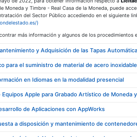
 mayo de 2022, para obtener información respecto a
Licita
de Moneda y Timbre - Real Casa de la Moneda, puede acced
ratación del Sector Público accediendo en el siguiente lin
tu
iondelestado.es/)
tu
ontrar más información y algunos de los procedimientos 
atu
 para el suministro de material de acero inoxidable
ormación en Idiomas en la modalidad presencial
e Equipos Apple para Grabado Artístico de Moneda 
esarrollo de Aplicaciones con AppWorks
tatu