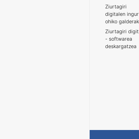
Ziurtagiri
digitalen ingu
ohiko galderak
Ziurtagiri digi
- softwarea
deskargatzea