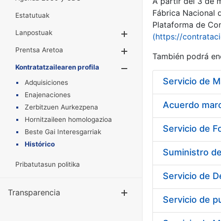
A partir del 3 de
Fábrica Nacional 
Estatutuak
Plataforma de Cont
Lanpostuak
Erakutsi/Ezkuta
(https://contratac
Prentsa Aretoa
Erakutsi/Ezkuta
También podrá enc
Kontratatzailearen profila
Erakutsi/Ezkut
Adquisiciones
Enajenaciones
Acuerdo marco
Zerbitzuen Aurkezpena
Hornitzaileen homologazioa
Servicio de F
Beste Gai Interesgarriak
Histórico
Suministro d
Pribatutasun politika
Servicio de D
Transparencia
Erakutsi/Ezku