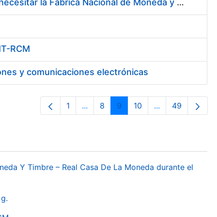
Servicio de Mensajería Local, Nacional e Internacional que pueda necesitar la Fábrica Nacional de Moneda y Timbre - Real Casa de la Moneda
FNMT-RCM
ones y comunicaciones electrónicas
1
...
8
9
10
...
49
Orrialdea
Intermediate Pages Use TAB to navi
Orrialdea
Orrialdea
Orrialdea
Intermediate Pa
Orrialdea
oneda Y Timbre – Real Casa De La Moneda durante el
g.