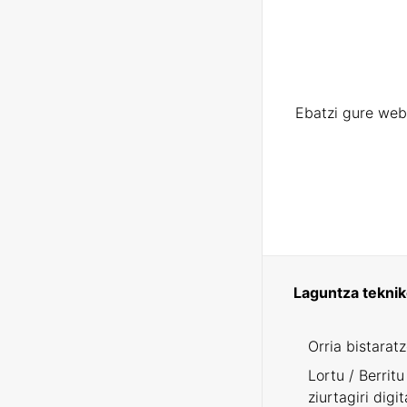
Ebatzi gure web
Laguntza tekni
Orria bistarat
Lortu / Berritu
ziurtagiri digit