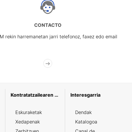
CONTACTO
rekin harremanetan jarri telefonoz, faxez edo email
Kontratatzailearen profila
Interesgarria
Eskuraketak
Dendak
Xedapenak
Katalogoa
Zerbitzuen
Canal de