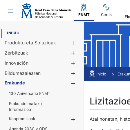
Nabigazioa
FNMT
Ceres
El
INICIO
Produktu eta Soluzioak
Erakutsi/Ezku
Zerbitzuak
Erakutsi/Ezku
Innovación
Erakutsi/Ezku
Bildumazalearen
Erakutsi/Ezku
Inicio
Eraku
Erakunde
Erakutsi/Ezku
130 Aniversario FNMT
Lizitazio
Erakunde mailako
Informazioa
Atal honetan, histo
Konpromisoak
Erakutsi/Ezkuta
Agenda 2030 y ODS