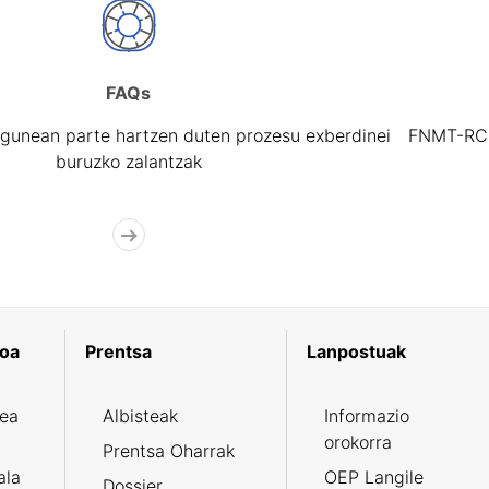
FAQs
gunean parte hartzen duten prozesu exberdinei
FNMT-RCM 
buruzko zalantzak
koa
Prentsa
Lanpostuak
zea
Albisteak
Informazio
orokorra
Prentsa Oharrak
ala
OEP Langile
Dossier