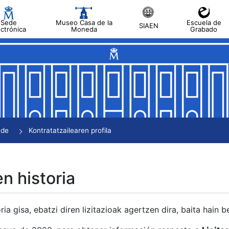
Sede
Museo Casa de la
Escuela de
SIAEN
ectrónica
Moneda
Grabado
tatu
tatu
tatu
tatu
nde
Kontratatzailearen profila
tatu
en historia
ria gisa, ebatzi diren lizitazioak agertzen dira, baita hain 
tu