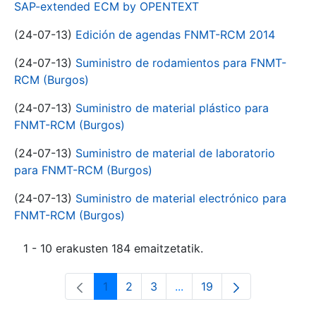
SAP-extended ECM by OPENTEXT
(24-07-13)
Edición de agendas FNMT-RCM 2014
(24-07-13)
Suministro de rodamientos para FNMT-
RCM (Burgos)
(24-07-13)
Suministro de material plástico para
FNMT-RCM (Burgos)
(24-07-13)
Suministro de material de laboratorio
para FNMT-RCM (Burgos)
(24-07-13)
Suministro de material electrónico para
FNMT-RCM (Burgos)
1 - 10 erakusten 184 emaitzetatik.
1
2
3
...
19
Orrialdea
Orrialdea
Orrialdea
Intermediate Pages Use T
Orrialdea