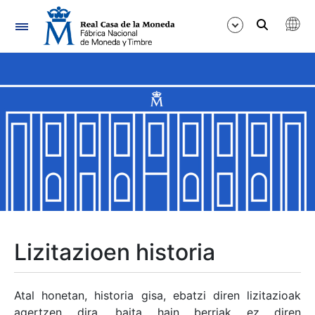
Nabigazioa
Erakutsi/Ezkutatu
Erakutsi/Ezkutatu
Erakutsi/Ezkutatu
Erakutsi/Ezkutatu
Erakutsi/Ezkutatu
Lizitazioen historia
Erakutsi/Ezkutatu
Atal honetan, historia gisa, ebatzi diren lizitazioak
agertzen dira, baita hain berriak ez diren