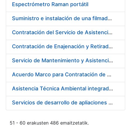
Espectrómetro Raman portátil
Suministro e instalación de una filmadora de plantillas pásticas
Contratación del Servicio de Asistencia Sanitaria de Enfermería de Urgencias
Contratación de Enajenación y Retirada de residuos de PVC, policarbonato y plásticos durante el año 2021
Servicio de Mantenimiento y Asistencia Técnica Integral de la máquina HP INDIGO 12000 del Departamento de Timbre en su sede de Madrid
Acuerdo Marco para Contratación de Servicios para desarrollo evolutivo de componentes software de la infraestructura de CERES
Asistencia Técnica Ambiental integrada en la Fábrica de Papel de Burgos
Servicios de desarrollo de apliaciones con APPWORKS
51 - 60 erakusten 486 emaitzetatik.