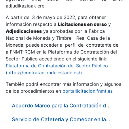
adjudikazioak ere:
A partir del 3 de mayo de 2022, para obtener
Erakutsi/Ezkutatu
información respecto a
Licitaciones en curso
y
Erakutsi/Ezkutatu
Adjudicaciones
ya aprobadas por la Fábrica
Nacional de Moneda y Timbre - Real Casa de la
Erakutsi/Ezkutatu
Moneda, puede acceder al perfil del contratante del
a FNMT-RCM en la Plataforma de Contratación del
Sector Público accediendo en el siguiente link:
Plataforma de Contratación del Sector Público
(https://contrataciondelestado.es/)
También podrá encontrar más información y algunos
de los procedimientos en
portallicitacion.fnmt.es
Acuerdo Marco para la Contratación del Suministro de Material de Ferretería
Erakutsi/Ezkutatu
Servicio de Cafetería y Comedor en la sede central de la Fábrica Nacional de Moneda y Timbre-Real Casa de la Moneda en Madrid