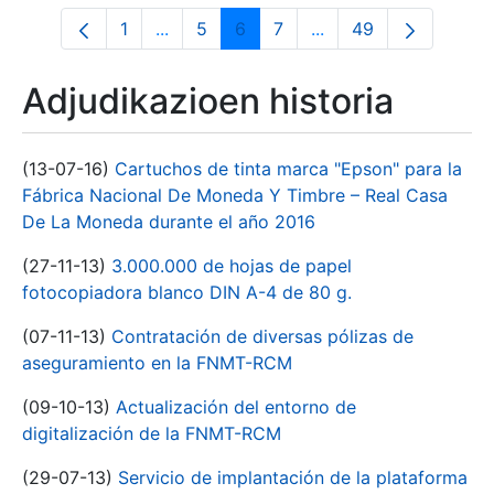
1
...
5
6
7
...
49
Orrialdea
Intermediate Pages Use TAB to navigate
Orrialdea
Orrialdea
Orrialdea
Intermediate Pages U
Orrialdea
Adjudikazioen historia
(13-07-16)
Cartuchos de tinta marca "Epson" para la
Fábrica Nacional De Moneda Y Timbre – Real Casa
De La Moneda durante el año 2016
(27-11-13)
3.000.000 de hojas de papel
fotocopiadora blanco DIN A-4 de 80 g.
(07-11-13)
Contratación de diversas pólizas de
aseguramiento en la FNMT-RCM
(09-10-13)
Actualización del entorno de
digitalización de la FNMT-RCM
(29-07-13)
Servicio de implantación de la plataforma