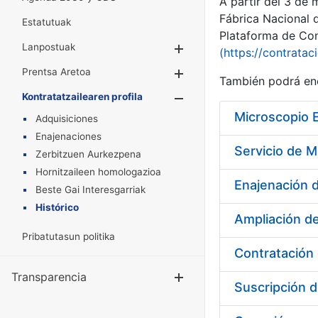
A partir del 3 de
Fábrica Nacional 
Estatutuak
Plataforma de Cont
Lanpostuak
Erakutsi/Ezkuta
(https://contratac
Prentsa Aretoa
Erakutsi/Ezkuta
También podrá enc
Kontratatzailearen profila
Erakutsi/Ezkut
Microscopio 
Adquisiciones
Enajenaciones
Zerbitzuen Aurkezpena
Hornitzaileen homologazioa
Enajenación d
Beste Gai Interesgarriak
Histórico
Ampliación de
Pribatutasun politika
Transparencia
Erakutsi/Ezku
Suscripción 