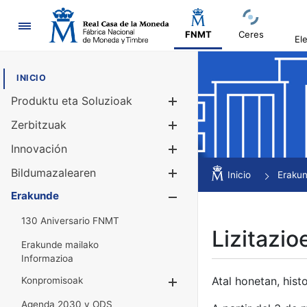
Nabigazioa
FNMT
Ceres
El
INICIO
Produktu eta Soluzioak
Erakutsi/Ezku
Zerbitzuak
Erakutsi/Ezku
Innovación
Erakutsi/Ezku
Bildumazalearen
Erakutsi/Ezku
Inicio
Eraku
Erakunde
Erakutsi/Ezku
130 Aniversario FNMT
Lizitazio
Erakunde mailako
Informazioa
Atal honetan, histo
Konpromisoak
Erakutsi/Ezkuta
Agenda 2030 y ODS