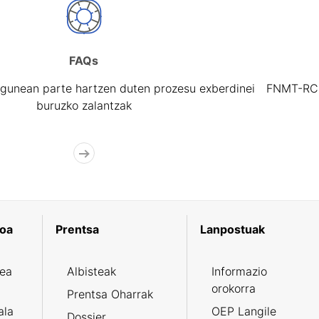
FAQs
gunean parte hartzen duten prozesu exberdinei
FNMT-RCM 
buruzko zalantzak
koa
Prentsa
Lanpostuak
zea
Albisteak
Informazio
orokorra
Prentsa Oharrak
ala
OEP Langile
Dossier