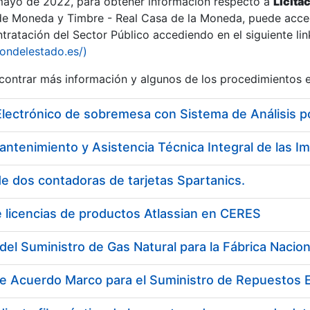
 mayo de 2022, para obtener información respecto a
Licita
de Moneda y Timbre - Real Casa de la Moneda, puede acced
ratación del Sector Público accediendo en el siguiente lin
tu
iondelestado.es/)
tu
ontrar más información y algunos de los procedimientos 
atu
Electrónico de sobremesa con Sistema de Análisis 
e dos contadoras de tarjetas Spartanics.
 licencias de productos Atlassian en CERES
tatu
de Acuerdo Marco para el Suministro de Repuestos E