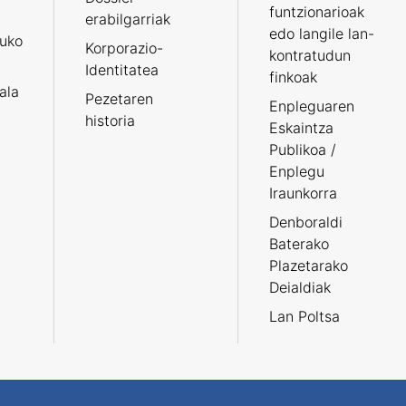
funtzionarioak
erabilgarriak
edo langile lan-
ruko
Korporazio-
kontratudun
Identitatea
finkoak
tala
Pezetaren
Enpleguaren
historia
Eskaintza
Publikoa /
Enplegu
Iraunkorra
Denboraldi
Baterako
Plazetarako
Deialdiak
Lan Poltsa