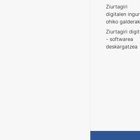
Ziurtagiri
digitalen ingu
ohiko galderak
Ziurtagiri digi
- softwarea
deskargatzea