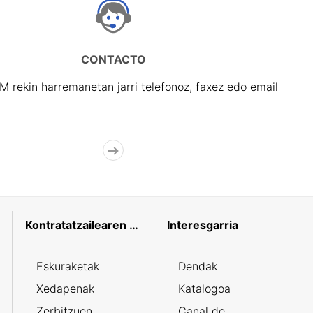
CONTACTO
rekin harremanetan jarri telefonoz, faxez edo email
Kontratatzailearen profila
Interesgarria
Eskuraketak
Dendak
Xedapenak
Katalogoa
Zerbitzuen
Canal de