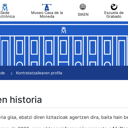
Sede
Museo Casa de la
Escuela de
SIAEN
ectrónica
Moneda
Grabado
tatu
tatu
tatu
tatu
nde
Kontratatzailearen profila
tatu
en historia
ria gisa, ebatzi diren lizitazioak agertzen dira, baita hain 
tu