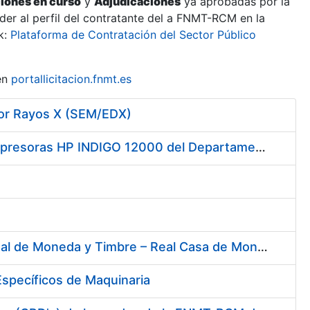
ciones en curso
y
Adjudicaciones
ya aprobadas por la
er al perfil del contratante del a FNMT-RCM en la
k:
Plataforma de Contratación del Sector Público
en
portallicitacion.fnmt.es
por Rayos X (SEM/EDX)
Servicio de Mantenimiento y Asistencia Técnica Integral de las Impresoras HP INDIGO 12000 del Departamento de Timbre y serie III HP 7900 Departamento de Imprenta/Tarjetas en su sede de Madrid
Contratación del Suministro de Gas Natural para la Fábrica Nacional de Moneda y Timbre – Real Casa de Moneda, en sus centros de trabajo de Madrid y Burgos
specíficos de Maquinaria