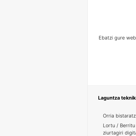
Ebatzi gure web
Laguntza tekni
Orria bistarat
Lortu / Berritu
ziurtagiri digit