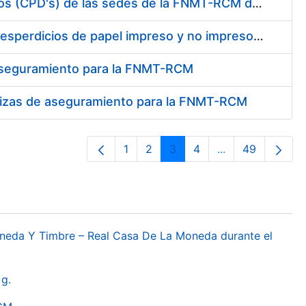
Conexión mediante fibra óptica de los centros de proceso de datos (CPD's) de las sedes de la FNMT-RCM de Burgos y Madrid
Contratación de enajenación y retirada de recortes sobrantes y desperdicios de papel impreso y no impreso durante el año 2022
 aseguramiento para la FNMT-RCM
pólizas de aseguramiento para la FNMT-RCM
1
2
3
4
...
49
Orrialdea
Orrialdea
Orrialdea
Orrialdea
Intermediate Pa
Orrialdea
oneda Y Timbre – Real Casa De La Moneda durante el
g.