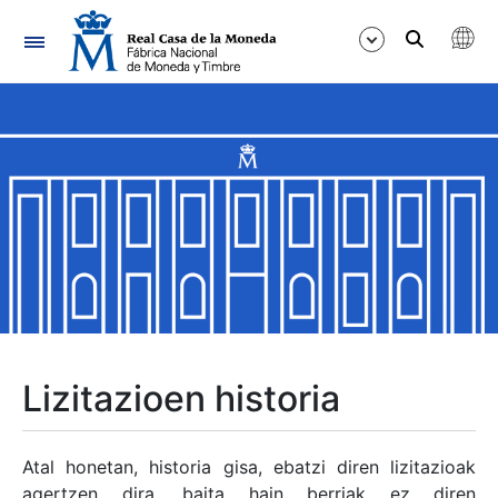
Nabigazioa
Erakutsi/Ezkutatu
Erakutsi/Ezkutatu
Erakutsi/Ezkutatu
Erakutsi/Ezkutatu
Erakutsi/Ezkutatu
Lizitazioen historia
Erakutsi/Ezkutatu
Atal honetan, historia gisa, ebatzi diren lizitazioak
agertzen dira, baita hain berriak ez diren