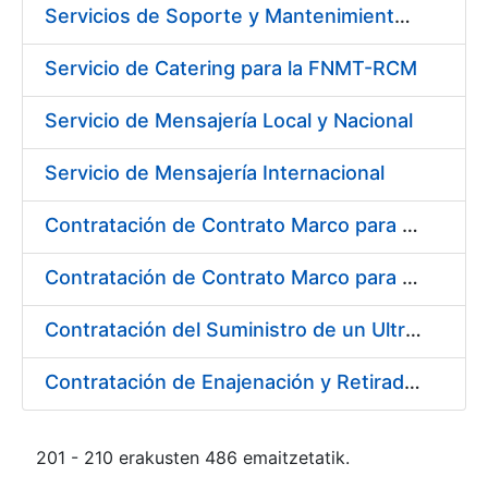
Servicios de Soporte y Mantenimiento de Licencias de Software IBM para Fábrica Nacional de Moneda y Timbre-Real Casa de la Moneda (FNMT-RCM)
Servicio de Catering para la FNMT-RCM
Servicio de Mensajería Local y Nacional
Servicio de Mensajería Internacional
Contratación de Contrato Marco para el Suministro de Material de Electricidad e Iluminación, Bienio 2018-2019
Contratación de Contrato Marco para el Suministro de Material de Transmisiones, Rodamientos y Estanqueidad, Bienio 2018-2019
Contratación del Suministro de un Ultramicrodurómetro
Contratación de Enajenación y Retirada de Recortes Sobrantes y Desperdicios de Papel Impreso y No Impreso durante 2018
201 - 210 erakusten 486 emaitzetatik.