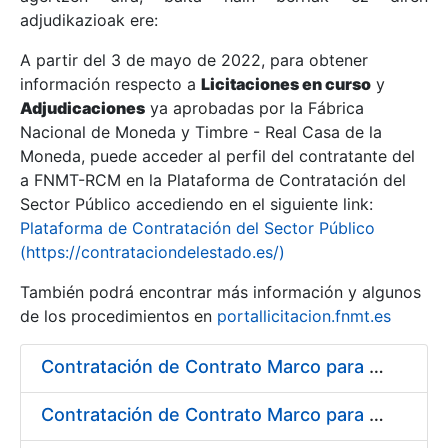
adjudikazioak ere:
A partir del 3 de mayo de 2022, para obtener
Erakutsi/Ezkutatu
información respecto a
Licitaciones en curso
y
Erakutsi/Ezkutatu
Adjudicaciones
ya aprobadas por la Fábrica
Nacional de Moneda y Timbre - Real Casa de la
Erakutsi/Ezkutatu
Moneda, puede acceder al perfil del contratante del
a FNMT-RCM en la Plataforma de Contratación del
Sector Público accediendo en el siguiente link:
Plataforma de Contratación del Sector Público
(https://contrataciondelestado.es/)
También podrá encontrar más información y algunos
de los procedimientos en
portallicitacion.fnmt.es
Contratación de Contrato Marco para el Suministro de Material de Fontanería y Repuestos de Aire Acondicionado, bienio 2018-2019
Erakutsi/Ezkutatu
Contratación de Contrato Marco para el Suministro de Material de Ferretería, Bienio 2018-2019