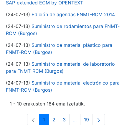
SAP-extended ECM by OPENTEXT
(24-07-13)
Edición de agendas FNMT-RCM 2014
(24-07-13)
Suministro de rodamientos para FNMT-
RCM (Burgos)
(24-07-13)
Suministro de material plástico para
FNMT-RCM (Burgos)
(24-07-13)
Suministro de material de laboratorio
para FNMT-RCM (Burgos)
(24-07-13)
Suministro de material electrónico para
FNMT-RCM (Burgos)
1 - 10 erakusten 184 emaitzetatik.
1
2
3
...
19
Orrialdea
Orrialdea
Orrialdea
Intermediate Pages Use T
Orrialdea