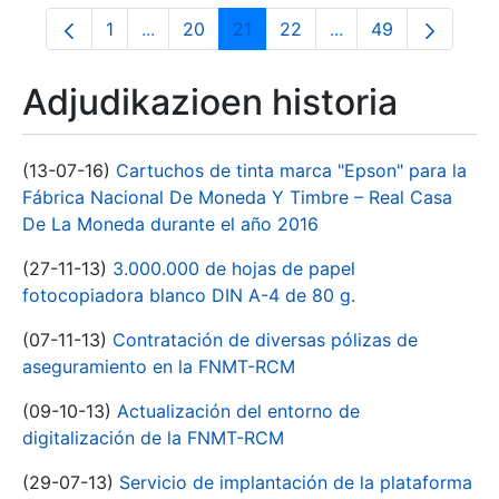
1
...
20
21
22
...
49
Orrialdea
Intermediate Pages Use TAB to navigate.
Orrialdea
Orrialdea
Orrialdea
Intermediate Pages
Orrialdea
Adjudikazioen historia
(13-07-16)
Cartuchos de tinta marca "Epson" para la
Fábrica Nacional De Moneda Y Timbre – Real Casa
De La Moneda durante el año 2016
(27-11-13)
3.000.000 de hojas de papel
fotocopiadora blanco DIN A-4 de 80 g.
(07-11-13)
Contratación de diversas pólizas de
aseguramiento en la FNMT-RCM
(09-10-13)
Actualización del entorno de
digitalización de la FNMT-RCM
(29-07-13)
Servicio de implantación de la plataforma