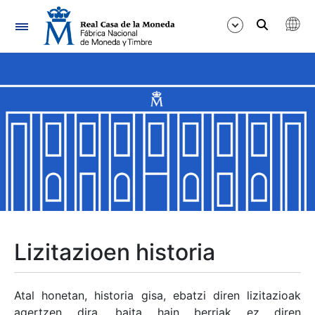
Nabigazioa
Erakutsi/Ezkutatu
Erakutsi/Ezkutatu
Erakutsi/Ezkutatu
Erakutsi/Ezkutatu
Erakutsi/Ezkutatu
Lizitazioen historia
Erakutsi/Ezkutatu
Atal honetan, historia gisa, ebatzi diren lizitazioak
agertzen dira, baita hain berriak ez diren