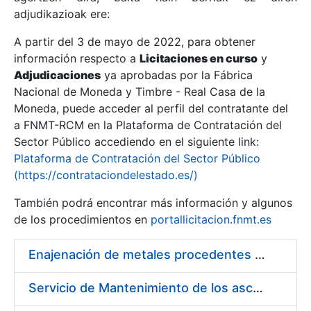
adjudikazioak ere:
A partir del 3 de mayo de 2022, para obtener
Erakutsi/Ezkutatu
información respecto a
Licitaciones en curso
y
Erakutsi/Ezkutatu
Adjudicaciones
ya aprobadas por la Fábrica
Nacional de Moneda y Timbre - Real Casa de la
Erakutsi/Ezkutatu
Moneda, puede acceder al perfil del contratante del
a FNMT-RCM en la Plataforma de Contratación del
Sector Público accediendo en el siguiente link:
Plataforma de Contratación del Sector Público
(https://contrataciondelestado.es/)
También podrá encontrar más información y algunos
de los procedimientos en
portallicitacion.fnmt.es
Enajenación de metales procedentes de desmonetización
Erakutsi/Ezkutatu
Servicio de Mantenimiento de los ascensores, montacargas y plataformas de minusválidos instalados en la FNMT-RCM