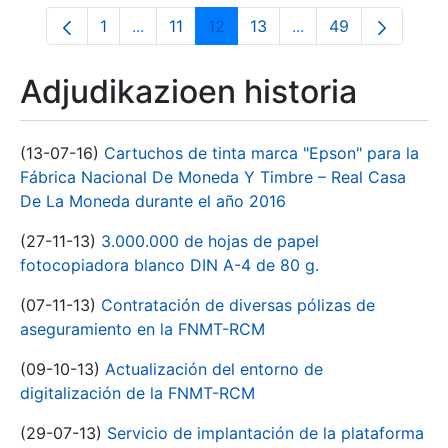
1
...
11
12
13
...
49
Orrialdea
Intermediate Pages Use TAB to navigate.
Orrialdea
Orrialdea
Orrialdea
Intermediate Pages 
Orrialdea
Adjudikazioen historia
(13-07-16)
Cartuchos de tinta marca "Epson" para la
Fábrica Nacional De Moneda Y Timbre – Real Casa
De La Moneda durante el año 2016
(27-11-13)
3.000.000 de hojas de papel
fotocopiadora blanco DIN A-4 de 80 g.
(07-11-13)
Contratación de diversas pólizas de
aseguramiento en la FNMT-RCM
(09-10-13)
Actualización del entorno de
digitalización de la FNMT-RCM
(29-07-13)
Servicio de implantación de la plataforma