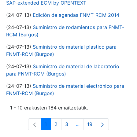
SAP-extended ECM by OPENTEXT
(24-07-13)
Edición de agendas FNMT-RCM 2014
(24-07-13)
Suministro de rodamientos para FNMT-
RCM (Burgos)
(24-07-13)
Suministro de material plástico para
FNMT-RCM (Burgos)
(24-07-13)
Suministro de material de laboratorio
para FNMT-RCM (Burgos)
(24-07-13)
Suministro de material electrónico para
FNMT-RCM (Burgos)
1 - 10 erakusten 184 emaitzetatik.
1
2
3
...
19
Orrialdea
Orrialdea
Orrialdea
Intermediate Pages Use T
Orrialdea