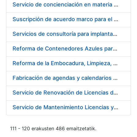
Servicio de concienciación en materia de prevención de riesgos laborales
Suscripción de acuerdo marco para el servicio de diseño y producción del material gráfico necesario para el desarrollo de la actividad comercial, institucional y cultural de la entidad pública empresarial Fábrica Nacional de Moneda y Timbre-Real Casa de la Moneda (FNMT-RCM)
Servicios de consultoría para implantación por fases de un sistema de gestión del ciclo de vida de las aplicaciones en el área de desarrollo de CERES (fase 2)
Reforma de Contenedores Azules para Transporte y Almacenaje de Cospel de Acuñar Moneda
Reforma de la Embocadura, Limpieza, Pintado y Numerado de 700 Contenedores Verdes para Moneda
Fabricación de agendas y calendarios de la FNMT-RCM 2020
Servicio de Renovación de Licencias de Productos Autodesk
Servicio de Mantenimiento Licencias y Soporte a Implantación Liferay de CERES
111 - 120 erakusten 486 emaitzetatik.