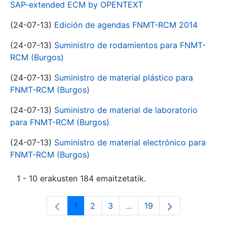
SAP-extended ECM by OPENTEXT
(24-07-13)
Edición de agendas FNMT-RCM 2014
(24-07-13)
Suministro de rodamientos para FNMT-
RCM (Burgos)
(24-07-13)
Suministro de material plástico para
FNMT-RCM (Burgos)
(24-07-13)
Suministro de material de laboratorio
para FNMT-RCM (Burgos)
(24-07-13)
Suministro de material electrónico para
FNMT-RCM (Burgos)
1 - 10 erakusten 184 emaitzetatik.
1
2
3
...
19
Orrialdea
Orrialdea
Orrialdea
Intermediate Pages Use T
Orrialdea