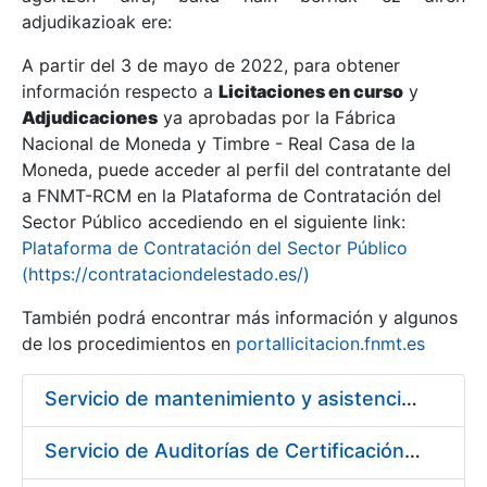
adjudikazioak ere:
A partir del 3 de mayo de 2022, para obtener
Erakutsi/Ezkutatu
información respecto a
Licitaciones en curso
y
Erakutsi/Ezkutatu
Adjudicaciones
ya aprobadas por la Fábrica
Nacional de Moneda y Timbre - Real Casa de la
Erakutsi/Ezkutatu
Moneda, puede acceder al perfil del contratante del
a FNMT-RCM en la Plataforma de Contratación del
Sector Público accediendo en el siguiente link:
Plataforma de Contratación del Sector Público
(https://contrataciondelestado.es/)
También podrá encontrar más información y algunos
de los procedimientos en
portallicitacion.fnmt.es
Servicio de mantenimiento y asistencia técnica de equipos audiovisuales y alquiler de equipos de sonido y video y de interpretación simultánea en las instalaciones de la FNMT-RCM en Madrid
Erakutsi/Ezkutatu
Servicio de Auditorías de Certificación de los sistemas de gestión de la FNMT-RCM