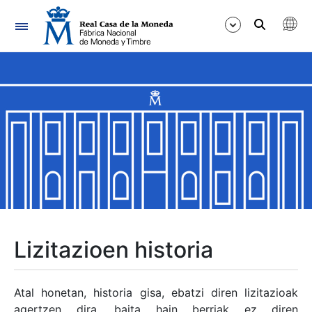
Nabigazioa
Erakutsi/Ezkutatu
Erakutsi/Ezkutatu
Erakutsi/Ezkutatu
Erakutsi/Ezkutatu
Erakutsi/Ezkutatu
Lizitazioen historia
Erakutsi/Ezkutatu
Atal honetan, historia gisa, ebatzi diren lizitazioak
agertzen dira, baita hain berriak ez diren