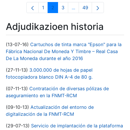
1
2
3
...
49
Orrialdea
Orrialdea
Orrialdea
Intermediate Pages Use T
Orrialdea
Adjudikazioen historia
(13-07-16)
Cartuchos de tinta marca "Epson" para la
Fábrica Nacional De Moneda Y Timbre – Real Casa
De La Moneda durante el año 2016
(27-11-13)
3.000.000 de hojas de papel
fotocopiadora blanco DIN A-4 de 80 g.
(07-11-13)
Contratación de diversas pólizas de
aseguramiento en la FNMT-RCM
(09-10-13)
Actualización del entorno de
digitalización de la FNMT-RCM
(29-07-13)
Servicio de implantación de la plataforma