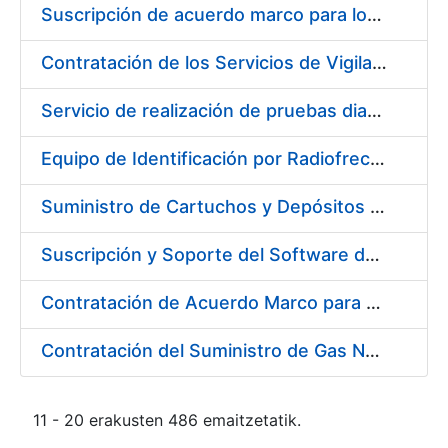
Suscripción de acuerdo marco para los Servicios de Catering y Almuerzos Protocolarios para eventos celebrados en la Real Casa de la Moneda – Fábrica Nacional de Moneda y Timbre
Contratación de los Servicios de Vigilancia de la Salud Individual y Colectiva y diversas actividades preventivas y sanitarias
Servicio de realización de pruebas diagnósticas de COVID-19
Equipo de Identificación por Radiofrecuencia (RFID)
Suministro de Cartuchos y Depósitos de Tinta Originales para Impresoras
Suscripción y Soporte del Software de Diseño Carveco
Contratación de Acuerdo Marco para el Suministro de Rodamientos y Material de Transmisiones para la Fábrica Nacional de Moneda y Timbre – Real Casa de la Moneda
Contratación del Suministro de Gas Natural para la Fábrica Nacional de Moneda y Timbre – Real Casa de Moneda, en sus centros de trabajo de Madrid y Burgos
11 - 20 erakusten 486 emaitzetatik.