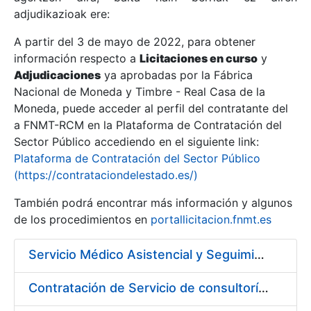
adjudikazioak ere:
A partir del 3 de mayo de 2022, para obtener
Erakutsi/Ezkutatu
información respecto a
Licitaciones en curso
y
Erakutsi/Ezkutatu
Adjudicaciones
ya aprobadas por la Fábrica
Nacional de Moneda y Timbre - Real Casa de la
Erakutsi/Ezkutatu
Moneda, puede acceder al perfil del contratante del
a FNMT-RCM en la Plataforma de Contratación del
Sector Público accediendo en el siguiente link:
Plataforma de Contratación del Sector Público
(https://contrataciondelestado.es/)
También podrá encontrar más información y algunos
de los procedimientos en
portallicitacion.fnmt.es
Servicio Médico Asistencial y Seguimiento del Absentismo Laboral
Erakutsi/Ezkutatu
Contratación de Servicio de consultoría para implantación por fases de un sistema de gestión del ciclo de vida de las aplicaciones en el área de desarrollo de CERES (Fase 1).