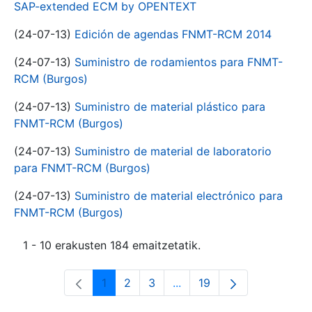
SAP-extended ECM by OPENTEXT
(24-07-13)
Edición de agendas FNMT-RCM 2014
(24-07-13)
Suministro de rodamientos para FNMT-
RCM (Burgos)
(24-07-13)
Suministro de material plástico para
FNMT-RCM (Burgos)
(24-07-13)
Suministro de material de laboratorio
para FNMT-RCM (Burgos)
(24-07-13)
Suministro de material electrónico para
FNMT-RCM (Burgos)
1 - 10 erakusten 184 emaitzetatik.
1
2
3
...
19
Orrialdea
Orrialdea
Orrialdea
Intermediate Pages Use T
Orrialdea