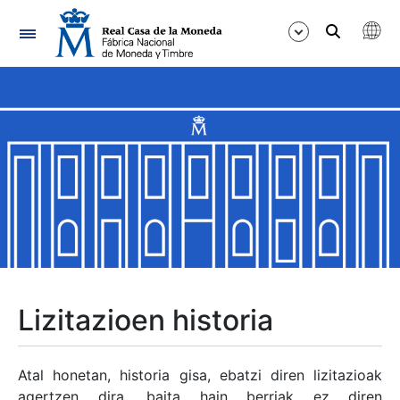
Nabigazioa
Erakutsi/Ezkutatu
Erakutsi/Ezkutatu
Erakutsi/Ezkutatu
Erakutsi/Ezkutatu
Erakutsi/Ezkutatu
Lizitazioen historia
Erakutsi/Ezkutatu
Atal honetan, historia gisa, ebatzi diren lizitazioak
agertzen dira, baita hain berriak ez diren