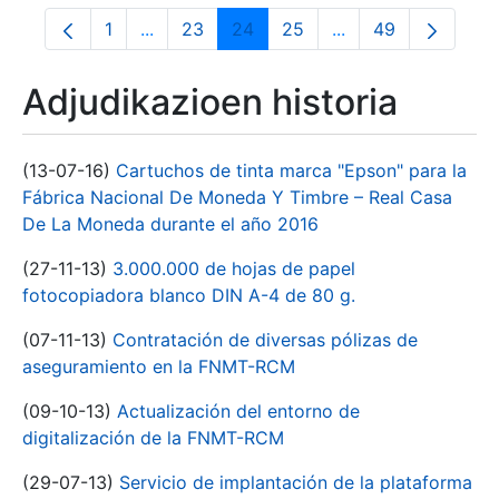
1
...
23
24
25
...
49
Orrialdea
Intermediate Pages Use TAB to navigate.
Orrialdea
Orrialdea
Orrialdea
Intermediate Pages
Orrialdea
Adjudikazioen historia
(13-07-16)
Cartuchos de tinta marca "Epson" para la
Fábrica Nacional De Moneda Y Timbre – Real Casa
De La Moneda durante el año 2016
(27-11-13)
3.000.000 de hojas de papel
fotocopiadora blanco DIN A-4 de 80 g.
(07-11-13)
Contratación de diversas pólizas de
aseguramiento en la FNMT-RCM
(09-10-13)
Actualización del entorno de
digitalización de la FNMT-RCM
(29-07-13)
Servicio de implantación de la plataforma