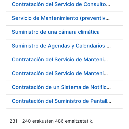
Contratación del Servicio de Consultoría para la Definición de la Arquitectura Empresarial de la FNMT-RCM
Servicio de Mantenimiento (preventivo, correctivo y legal) de los Aparatos Elevadores de la Fábrica Nacional de Moneda y Timbre-Real Casa de la Moneda, en Madrid.
Suministro de una cámara climática
Suministro de Agendas y Calendarios para la FNMT-RCM
Contratación del Servicio de Mantenimiento de Licencias de Liferay
Contratación del Servicio de Mantenimiento de los equipos multifuncionales marca Ricoh
Contratación de un Sistema de Notificaciones y Comunicaciones Electrónicas, mediante Dirección Electrónica Habilitada
Contratación del Suministro de Pantallas basadas en Tecnología LED
231 - 240 erakusten 486 emaitzetatik.