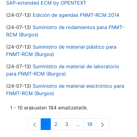
SAP-extended ECM by OPENTEXT
(24-07-13)
Edición de agendas FNMT-RCM 2014
(24-07-13)
Suministro de rodamientos para FNMT-
RCM (Burgos)
(24-07-13)
Suministro de material plástico para
FNMT-RCM (Burgos)
(24-07-13)
Suministro de material de laboratorio
para FNMT-RCM (Burgos)
(24-07-13)
Suministro de material electrónico para
FNMT-RCM (Burgos)
1 - 10 erakusten 184 emaitzetatik.
1
2
3
...
19
Orrialdea
Orrialdea
Orrialdea
Intermediate Pages Use T
Orrialdea