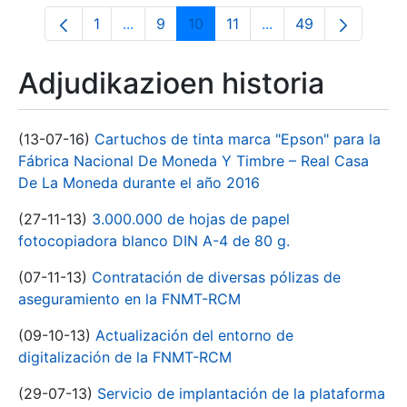
1
...
9
10
11
...
49
Orrialdea
Intermediate Pages Use TAB to navigate
Orrialdea
Orrialdea
Orrialdea
Intermediate Pages 
Orrialdea
Adjudikazioen historia
(13-07-16)
Cartuchos de tinta marca "Epson" para la
Fábrica Nacional De Moneda Y Timbre – Real Casa
De La Moneda durante el año 2016
(27-11-13)
3.000.000 de hojas de papel
fotocopiadora blanco DIN A-4 de 80 g.
(07-11-13)
Contratación de diversas pólizas de
aseguramiento en la FNMT-RCM
(09-10-13)
Actualización del entorno de
digitalización de la FNMT-RCM
(29-07-13)
Servicio de implantación de la plataforma