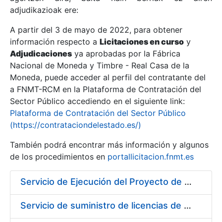
adjudikazioak ere:
A partir del 3 de mayo de 2022, para obtener
Erakutsi/Ezkutatu
información respecto a
Licitaciones en curso
y
Erakutsi/Ezkutatu
Adjudicaciones
ya aprobadas por la Fábrica
Nacional de Moneda y Timbre - Real Casa de la
Erakutsi/Ezkutatu
Moneda, puede acceder al perfil del contratante del
a FNMT-RCM en la Plataforma de Contratación del
Sector Público accediendo en el siguiente link:
Plataforma de Contratación del Sector Público
(https://contrataciondelestado.es/)
También podrá encontrar más información y algunos
de los procedimientos en
portallicitacion.fnmt.es
Servicio de Ejecución del Proyecto de Diseño, Construcción, Montaje, Desmontaje y Transporte de Stands para las diferentes Ferias Nacionales e Internacionales a celebrar durante 2020
Erakutsi/Ezkutatu
Servicio de suministro de licencias de productos BES12