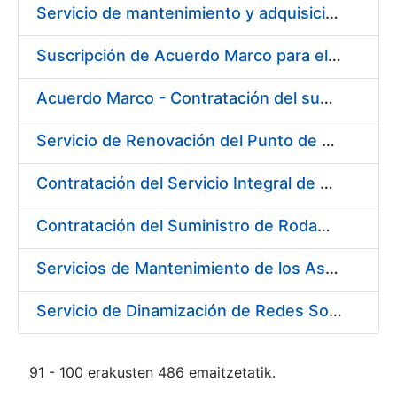
Servicio de mantenimiento y adquisición de las tapas automáticas HYGOLET instaladas en la FNMT-RCM de Madrid, y el suministro de rollos de plásticos originales
Suscripción de Acuerdo Marco para el Suministro de Material de Ferretería para la Entidad Pública Empresarial Fábrica Nacional de Moneda y Timbre-Real Casa de la Moneda (FNMT-RCM)
Acuerdo Marco - Contratación del suministro de Material de Electricidad para la Fábrica de papel de Burgos. PA AM /FP/004/2020-2021
Servicio de Renovación del Punto de Venta de la Tienda del Museo de la FNMT-RCM
Contratación del Servicio Integral de Cardioprotección para sus Sedes de Madrid y Burgos
Contratación del Suministro de Rodamientos y Material de Transmisiones para la Fábrica Nacional de Moneda y Timbre - Real Casa de la Moneda
Servicios de Mantenimiento de los Ascensores, Montacargas y Plataformas de Minusválidos instalados en la Fábrica de Papel de Burgos
Servicio de Dinamización de Redes Sociales
91 - 100 erakusten 486 emaitzetatik.