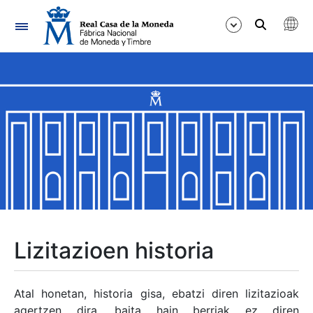
Nabigazioa
Erakutsi/Ezkutatu
Erakutsi/Ezkutatu
Erakutsi/Ezkutatu
Erakutsi/Ezkutatu
Erakutsi/Ezkutatu
Lizitazioen historia
Erakutsi/Ezkutatu
Atal honetan, historia gisa, ebatzi diren lizitazioak
agertzen dira, baita hain berriak ez diren