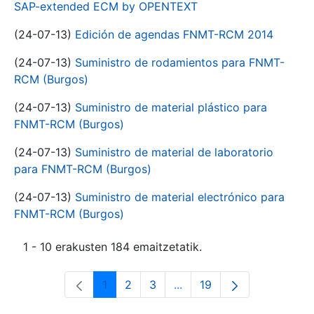
SAP-extended ECM by OPENTEXT
(24-07-13)
Edición de agendas FNMT-RCM 2014
(24-07-13)
Suministro de rodamientos para FNMT-
RCM (Burgos)
(24-07-13)
Suministro de material plástico para
FNMT-RCM (Burgos)
(24-07-13)
Suministro de material de laboratorio
para FNMT-RCM (Burgos)
(24-07-13)
Suministro de material electrónico para
FNMT-RCM (Burgos)
1 - 10 erakusten 184 emaitzetatik.
1
2
3
...
19
Orrialdea
Orrialdea
Orrialdea
Intermediate Pages Use T
Orrialdea