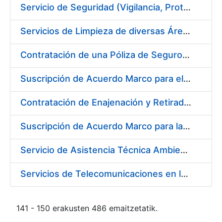
Servicio de Seguridad (Vigilancia, Protección y Control) en los Centros de la FNMT-RCM en Burgos
Servicios de Limpieza de diversas Áreas y Edificios de la Fábrica, Servicio de Acarreo de Mobiliario y Enseres y Mantenimiento de las Zonas Ajardinadas, para la Fábrica de Papel de Burgos de la Fábrica Nacional de Moneda y Timbre – Real Casa de Moneda
Contratación de una Póliza de Seguro Colectivo de Asistencia Sanitaria
Suscripción de Acuerdo Marco para el Servicio de Visitas a Oficinas de Registro
Contratación de Enajenación y Retirada de Recortes Sobrantes y Desperdicios de Papel Impreso y No Impreso durante el año 2019
Suscripción de Acuerdo Marco para la Contratación de Fabricación de Piezas
Servicio de Asistencia Técnica Ambiental en la FNMT-RCM Burgos
Servicios de Telecomunicaciones en la Fábrica Nacional de Moneda y Timbre - Real Casa de la Moneda
141 - 150 erakusten 486 emaitzetatik.