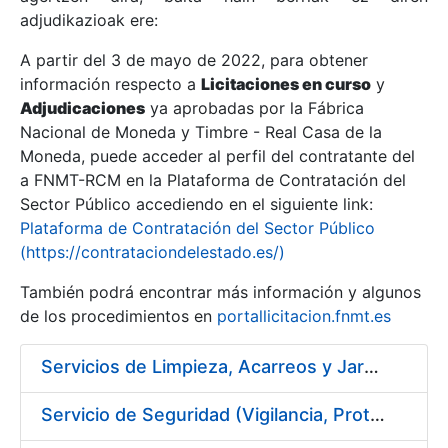
adjudikazioak ere:
A partir del 3 de mayo de 2022, para obtener
Erakutsi/Ezkutatu
información respecto a
Licitaciones en curso
y
Erakutsi/Ezkutatu
Adjudicaciones
ya aprobadas por la Fábrica
Nacional de Moneda y Timbre - Real Casa de la
Erakutsi/Ezkutatu
Moneda, puede acceder al perfil del contratante del
a FNMT-RCM en la Plataforma de Contratación del
Sector Público accediendo en el siguiente link:
Plataforma de Contratación del Sector Público
(https://contrataciondelestado.es/)
También podrá encontrar más información y algunos
de los procedimientos en
portallicitacion.fnmt.es
Servicios de Limpieza, Acarreos y Jardinería para la Fábrica Nacional de Moneda y Timbre – Real Casa de Moneda
Erakutsi/Ezkutatu
Servicio de Seguridad (Vigilancia, Protección y Control) en los Centros de la FNMT-RCM en Madrid