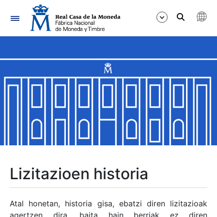
Nabigazioa
Erakutsi/Ezkutatu
Erakutsi/Ezkutatu
Erakutsi/Ezkutatu
Erakutsi/Ezkutatu
Erakutsi/Ezkutatu
Lizitazioen historia
Erakutsi/Ezkutatu
Atal honetan, historia gisa, ebatzi diren lizitazioak
agertzen dira, baita hain berriak ez diren