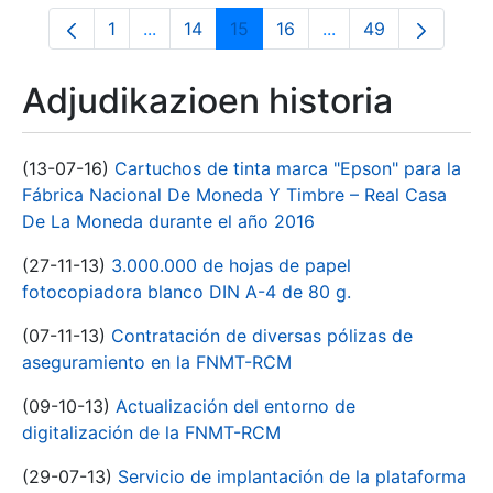
1
...
14
15
16
...
49
Orrialdea
Intermediate Pages Use TAB to navigate.
Orrialdea
Orrialdea
Orrialdea
Intermediate Pages
Orrialdea
Adjudikazioen historia
(13-07-16)
Cartuchos de tinta marca "Epson" para la
Fábrica Nacional De Moneda Y Timbre – Real Casa
De La Moneda durante el año 2016
(27-11-13)
3.000.000 de hojas de papel
fotocopiadora blanco DIN A-4 de 80 g.
(07-11-13)
Contratación de diversas pólizas de
aseguramiento en la FNMT-RCM
(09-10-13)
Actualización del entorno de
digitalización de la FNMT-RCM
(29-07-13)
Servicio de implantación de la plataforma