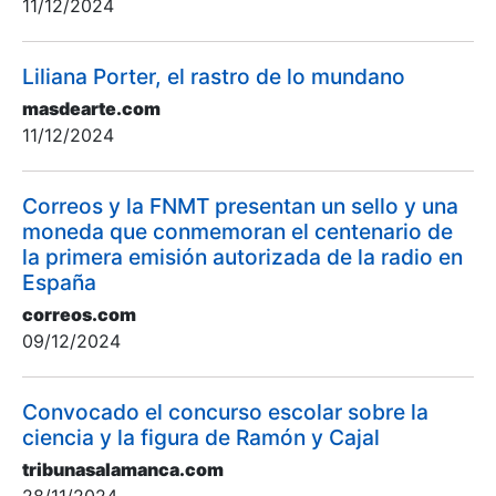
11/12/2024
Liliana Porter, el rastro de lo mundano
masdearte.com
11/12/2024
Correos y la FNMT presentan un sello y una
moneda que conmemoran el centenario de
la primera emisión autorizada de la radio en
España
correos.com
09/12/2024
Convocado el concurso escolar sobre la
ciencia y la figura de Ramón y Cajal
tribunasalamanca.com