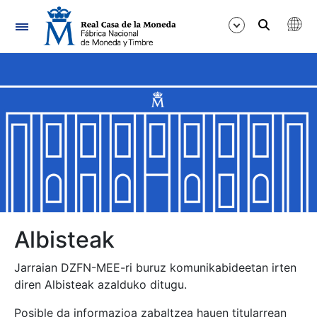
Nabigazioa
Erakutsi/Ezkutatu
Erakutsi/Ezkutatu
Erakutsi/Ezkutatu
Erakutsi/Ezkutatu
Erakutsi/Ezkutatu
Albisteak
Jarraian DZFN-MEE-ri buruz komunikabideetan irten
diren Albisteak azalduko ditugu.
Erakutsi/Ezkutatu
Posible da informazioa zabaltzea hauen titularrean