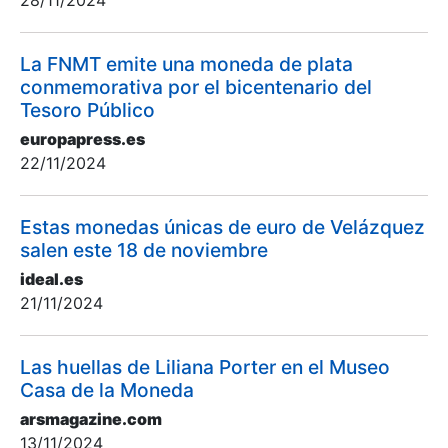
28/11/2024
La FNMT emite una moneda de plata
conmemorativa por el bicentenario del
Tesoro Público
europapress.es
22/11/2024
Estas monedas únicas de euro de Velázquez
salen este 18 de noviembre
ideal.es
21/11/2024
Las huellas de Liliana Porter en el Museo
Casa de la Moneda
arsmagazine.com
13/11/2024