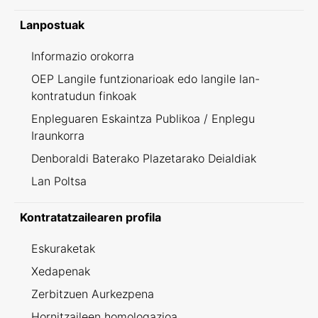
Lanpostuak
Informazio orokorra
OEP Langile funtzionarioak edo langile lan-
kontratudun finkoak
Enpleguaren Eskaintza Publikoa / Enplegu
Iraunkorra
Denboraldi Baterako Plazetarako Deialdiak
Lan Poltsa
Kontratatzailearen profila
Eskuraketak
Xedapenak
Zerbitzuen Aurkezpena
Hornitzaileen homologazioa