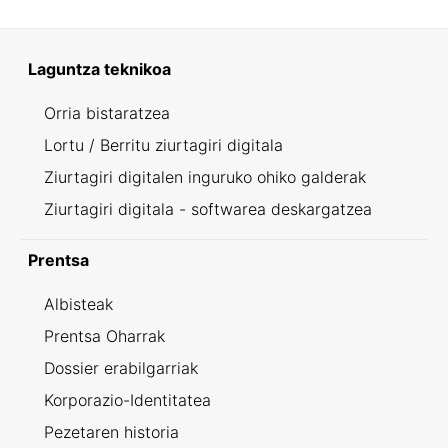
Laguntza teknikoa
Orria bistaratzea
Lortu / Berritu ziurtagiri digitala
Ziurtagiri digitalen inguruko ohiko galderak
Ziurtagiri digitala - softwarea deskargatzea
Prentsa
Albisteak
Prentsa Oharrak
Dossier erabilgarriak
Korporazio-Identitatea
Pezetaren historia