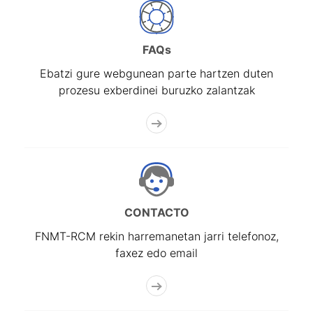
FAQs
Ebatzi gure webgunean parte hartzen duten
prozesu exberdinei buruzko zalantzak
CONTACTO
FNMT-RCM rekin harremanetan jarri telefonoz,
faxez edo email