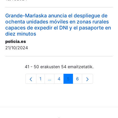
Grande-Marlaska anuncia el despliegue de
ochenta unidades móviles en zonas rurales
capaces de expedir el DNI y el pasaporte en
diez minutos
policia.es
21/10/2024
41 - 50 erakusten 54 emaitzetatik.
1
...
4
5
6
Orrialdea
Intermediate Pages Use TAB to na
Orrialdea
Orrialdea
Orrialdea